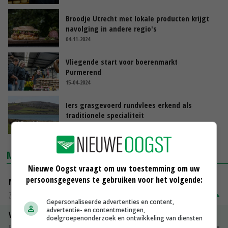
Broodje Utrecht met lokale producten krijgt
navolging in andere regio's
04-11-2024
Vliegende start voor boerenmarkt
Purmerend
15-04-2024
Iers grasgevoerd rundvlees erkend als
traditionele specialiteit
16-11-2023
MARKTPRIJZEN
Nieuwe Oogst vraagt om uw toestemming om uw
persoonsgegevens te gebruiken voor het volgende:
Magere melkpoeder
Zuivel NL
€ 269,00
€ 7,00
Gepersonaliseerde advertenties en content,
advertentie- en contentmetingen,
Vleeskuikens 2001-2600 gr
doelgroepenonderzoek en ontwikkeling van diensten
Barneveld
€ 1,09
~
€ 1,11