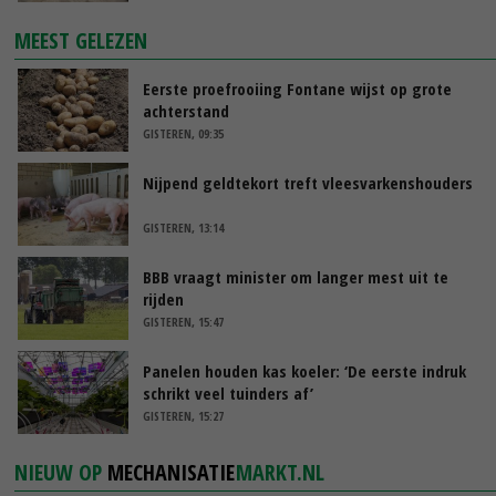
MEEST GELEZEN
Eerste proefrooiing Fontane wijst op grote
achterstand
GISTEREN, 09:35
Nijpend geldtekort treft vleesvarkenshouders
GISTEREN, 13:14
BBB vraagt minister om langer mest uit te
rijden
GISTEREN, 15:47
Panelen houden kas koeler: ‘De eerste indruk
schrikt veel tuinders af’
GISTEREN, 15:27
NIEUW OP
MECHANISATIE
MARKT.NL