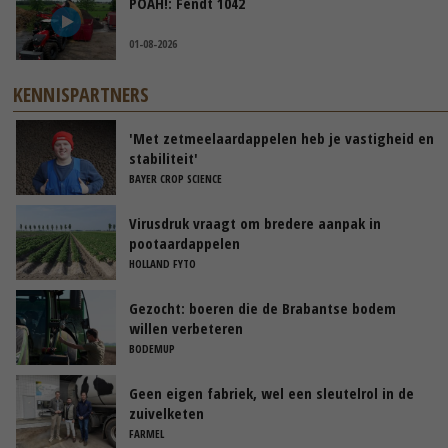
POAH!: Fendt 1042
01-08-2026
KENNISPARTNERS
'Met zetmeelaardappelen heb je vastigheid en
stabiliteit'
BAYER CROP SCIENCE
Virusdruk vraagt om bredere aanpak in
pootaardappelen
HOLLAND FYTO
Gezocht: boeren die de Brabantse bodem
willen verbeteren
BODEMUP
Geen eigen fabriek, wel een sleutelrol in de
zuivelketen
FARMEL