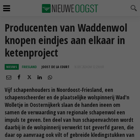
Producenten van Waddenwol
knopen eindjes aan elkaar in
ketenproject
NIEUWS
FRIESLAND
JOOST DE LA COURT
16 DEC 2024 OM 12:23
UUR
Vijf schapenhouders in Noordoost-Friesland, een
schapenscheerder en de plaatselijke wolspinnerij Wad'n
Wolletje in Oosternijkerk slaan de handen ineen om
samen de verwaarding van regionale schapenwol een
impuls te geven. Een deel van hun schapenvachten wordt
daarbij in de wolspinnerij verwerkt tot geverfd garen, die
daar op aanvraag ook vilt of gebreide kledingstukken van