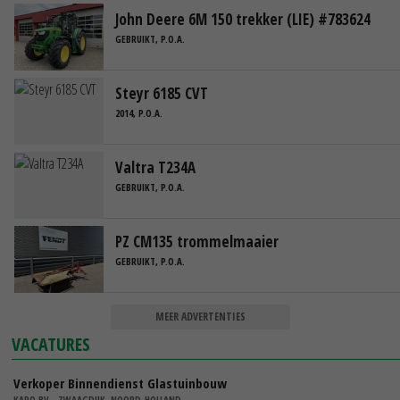
John Deere 6M 150 trekker (LIE) #783624
GEBRUIKT, P.O.A.
Steyr 6185 CVT
2014, P.O.A.
Valtra T234A
GEBRUIKT, P.O.A.
PZ CM135 trommelmaaier
GEBRUIKT, P.O.A.
MEER ADVERTENTIES
VACATURES
Verkoper Binnendienst Glastuinbouw
KARO BV - ZWAAGDIJK, NOORD-HOLLAND,