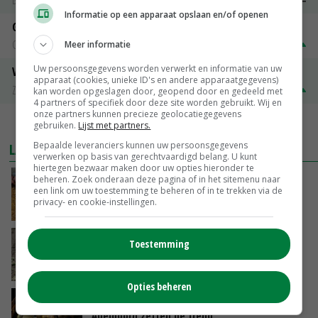
Informatie op een apparaat opslaan en/of openen
Gerst
Groningen
€ 197,00
€ 2,00
Meer informatie
Uw persoonsgegevens worden verwerkt en informatie van uw
Volle melkpoeder
apparaat (cookies, unieke ID's en andere apparaatgegevens)
Zuivel NL
€ 345,00
€ 20,00
kan worden opgeslagen door, geopend door en gedeeld met
4 partners of specifiek door deze site worden gebruikt. Wij en
onze partners kunnen precieze geolocatiegegevens
MEER MARKTPRIJZEN
gebruiken.
Lijst met partners.
Bepaalde leveranciers kunnen uw persoonsgegevens
LAATSTE NIEUWS
verwerken op basis van gerechtvaardigd belang. U kunt
hiertegen bezwaar maken door uw opties hieronder te
beheren. Zoek onderaan deze pagina of in het sitemenu naar
Frans onderzoekcentrum bestrijkt hele
een link om uw toestemming te beheren of in te trekken via de
varkensvleesketen
privacy- en cookie-instellingen.
VANDAAG, 15:29
Emmeloord noteert eerste zaaiuien op
Toestemming
maximaal 20 euro
VANDAAG, 14:59
Opties beheren
Spontane boerenacties in Twente en
Apeldoorn zetten de trend