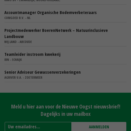
Accountmanager Organische Bodemverbeteraars
COMGOED B.V. - NL
Projectmedewerker BoerenNetwerk – Natuurinclusieve
Landbouw
WIJ.LAND - ABCOUDE
Teamleider instroom kwekerij
IBN - SCHAIJK
Senior Adviseur Gewassenverzekeringen
AGRIVER U.A. - ZOETERMEER
Meld u hier aan voor de Nieuwe Oogst nieuwsbrief!
Dagelijks in uw mailbox
AANMELDEN