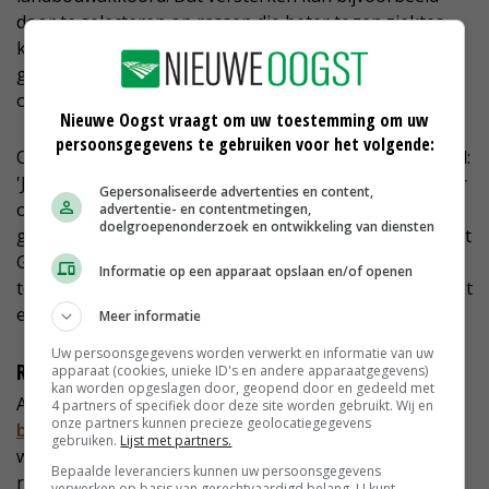
door te selecteren op rassen die beter tegen ziektes
kunnen of door de kwaliteit en weerbaarheid van de
grond te verbeteren. En door opnieuw na te denken
over bijvoorbeeld gewasrotatie en groenbemesters.'
Nieuwe Oogst vraagt om uw toestemming om uw
persoonsgegevens te gebruiken voor het volgende:
Ook Annette noemde dat veerkrachtige teeltsysteem al:
'Jonge boeren krijgen te maken met toekomstige maar
Gepersonaliseerde advertenties en content,
ook huidige klimaatomstandigheden waaraan ze hun
advertentie- en contentmetingen,
doelgroepenonderzoek en ontwikkeling van diensten
gewas en teeltmethoden zullen moeten aanpassen. Het
GLB biedt mogelijkheden om hen te ondersteunen om
Informatie op een apparaat opslaan en/of openen
technische innovaties te ontwikkelen. En om kennis met
elkaar uit te wisselen over wat wel of niet werkt.'
Meer informatie
Uw persoonsgegevens worden verwerkt en informatie van uw
Regelingen jonge boeren
apparaat (cookies, unieke ID's en andere apparaatgegevens)
kan worden opgeslagen door, geopend door en gedeeld met
Annette wijst op de speciale
regelingen voor jonge
4 partners of specifiek door deze site worden gebruikt. Wij en
onze partners kunnen precieze geolocatiegegevens
boeren
in het GLB: 'Juist bij opvolging in het bedrijf
gebruiken.
Lijst met partners.
wordt vaak een nieuwe richting ingeslagen. Deze
Bepaalde leveranciers kunnen uw persoonsgegevens
regelingen helpen daarbij.'
verwerken op basis van gerechtvaardigd belang. U kunt