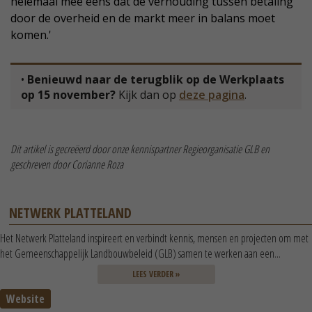
helemaal mee eens dat de verhouding tussen betaling
door de overheid en de markt meer in balans moet
komen.'
•
Benieuwd naar de terugblik op de Werkplaats
op 15 november?
Kijk dan op
deze pagina
.
Dit artikel is gecreëerd door onze kennispartner Regieorganisatie GLB en
geschreven door Corianne Roza
NETWERK PLATTELAND
Het Netwerk Platteland inspireert en verbindt kennis, mensen en projecten om met
het Gemeenschappelijk Landbouwbeleid (GLB) samen te werken aan een...
LEES VERDER »
Website