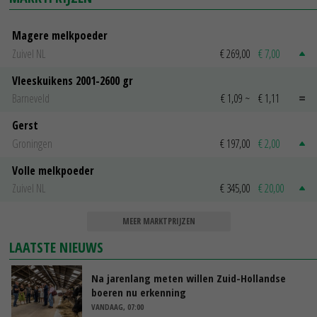
Magere melkpoeder
Zuivel NL
€ 269,00
€ 7,00
Vleeskuikens 2001-2600 gr
Barneveld
€ 1,09
~
€ 1,11
Gerst
Groningen
€ 197,00
€ 2,00
Volle melkpoeder
Zuivel NL
€ 345,00
€ 20,00
MEER MARKTPRIJZEN
LAATSTE NIEUWS
Na jarenlang meten willen Zuid-Hollandse
boeren nu erkenning
VANDAAG, 07:00