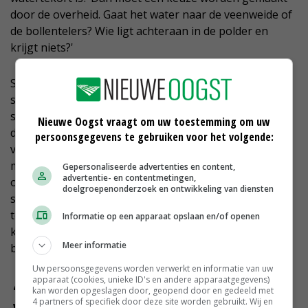
door de overheid. Gaat het water naar de veenweide of
de bollentelers? Wie ligt achteraan in de polder en
krijgt niets?'
Straatman ziet zeker toekomst in de
subsidieregelingen van de overheid. 'Ik zeg altijd: als je
subsidie krijgt, laat de overheid zien dat zij je graag in
Nieuwe Oogst vraagt om uw toestemming om uw
dat gebied ziet. Maar ik vind wel dat zij dan ook haar
persoonsgegevens te gebruiken voor het volgende:
volle verantwoordelijkheid moet nemen. Als boeren
meewerken aan programma's en er ontstaat
Gepersonaliseerde advertenties en content,
advertentie- en contentmetingen,
onverwacht schade, moet de overheid daar ook voor
doelgroepenonderzoek en ontwikkeling van diensten
staan. En al zijn de vergoedingen soms best fors, de
termijn van vier jaar die wordt gehanteerd is veel te
Informatie op een apparaat opslaan en/of openen
kort. Daarop kan een agrarisch ondernemer geen
Meer informatie
bedrijfsplan maken.'
Uw persoonsgegevens worden verwerkt en informatie van uw
apparaat (cookies, unieke ID's en andere apparaatgegevens)
kan worden opgeslagen door, geopend door en gedeeld met
4 partners of specifiek door deze site worden gebruikt. Wij en