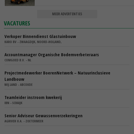
MEER ADVERTENTIES
VACATURES
Verkoper Binnendienst Glastuinbouw
KARO BV - ZWAAGDIJK, NOORD-HOLLAND,
Accountmanager Organische Bodemverbeteraars
COMGOED B.V. - NL
Projectmedewerker BoerenNetwerk – Natuurinclusieve
Landbouw
WIJ.LAND - ABCOUDE
Teamleider instroom kwekerij
IBN - SCHAIJK
Senior Adviseur Gewassenverzekeringen
AGRIVER U.A. - ZOETERMEER