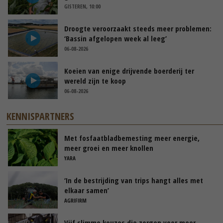
GISTEREN, 10:00
Droogte veroorzaakt steeds meer problemen:
‘Bassin afgelopen week al leeg’
06-08-2026
Koeien van enige drijvende boerderij ter
wereld zijn te koop
06-08-2026
KENNISPARTNERS
Met fosfaatbladbemesting meer energie,
meer groei en meer knollen
YARA
‘In de bestrijding van trips hangt alles met
elkaar samen’
AGRIFIRM
Vijf slimme keuzes die zorgen voor meer