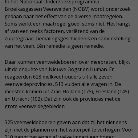
In het Nationaal Onderzoeksprogramma
Broeikasgassen Veenweiden (NOBV) wordt onderzoek
gedaan naar het effect van de diverse maatregelen.
Soms werkt een maatregel goed, soms niet. Het hangt
af van een reeks factoren, variërend van de
zuurtegraad, bemalingsgeschiedenis en samenstelling
van het veen. Eén remedie is geen remedie.
Daar kunnen veenweideboeren over meepraten, blijkt
uit de enquête van Nieuwe Oogst en Human. Er
reageerden 628 melkveehouders uit alle zeven
veenweideprovincies, 513 vulden alle vragen in. De
meesten komen uit Zuid-Holland (175), Friesland (145)
en Utrecht (102). Dat zijn ook de provincies met de
grote veenweidegebieden.
325 veenweideboeren gaven aan dat zij het niet eens
zijn met de plannen om het waterpeil te verhogen. Voor
210 hangt het ervan af welke impact een hoger