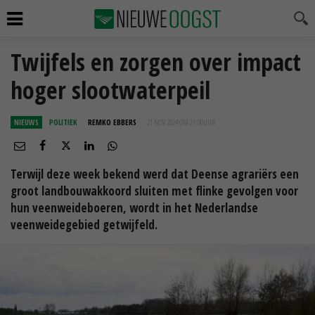
Twijfels en zorgen over impact
hoger slootwaterpeil
NIEUWS
POLITIEK
REMKO EBBERS
21 NOV 2024 OM 21:00
UUR
Terwijl deze week bekend werd dat Deense agrariërs een
groot landbouwakkoord sluiten met flinke gevolgen voor
hun veenweideboeren, wordt in het Nederlandse
veenweidegebied getwijfeld.