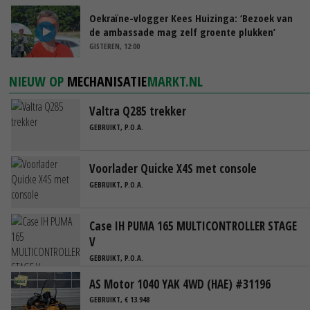
Oekraïne-vlogger Kees Huizinga: ‘Bezoek van
de ambassade mag zelf groente plukken’
GISTEREN, 12:00
NIEUW OP
MECHANISATIE
MARKT.NL
Valtra Q285 trekker
GEBRUIKT, P.O.A.
Voorlader Quicke X4S met console
GEBRUIKT, P.O.A.
Case IH PUMA 165 MULTICONTROLLER STAGE
V
GEBRUIKT, P.O.A.
AS Motor 1040 YAK 4WD (HAE) #31196
GEBRUIKT, € 13.948