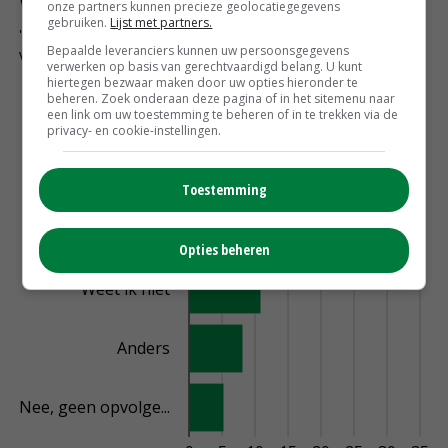
onze partners kunnen precieze geolocatiegegevens
gebruiken.
Lijst met partners.
Bepaalde leveranciers kunnen uw persoonsgegevens
verwerken op basis van gerechtvaardigd belang. U kunt
hiertegen bezwaar maken door uw opties hieronder te
beheren. Zoek onderaan deze pagina of in het sitemenu naar
een link om uw toestemming te beheren of in te trekken via de
privacy- en cookie-instellingen.
Toestemming
Opties beheren