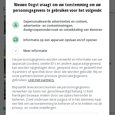
Nieuwe Oogst vraagt om uw toestemming om uw
LAATSTE NIEUWS
persoonsgegevens te gebruiken voor het volgende:
‘Samenwerking A-ware en Amalthea gaat
Gepersonaliseerde advertenties en content,
zorgen voor meer balans’
advertentie- en contentmetingen,
doelgroepenonderzoek en ontwikkeling van diensten
VANDAAG, 16:01
Informatie op een apparaat opslaan en/of openen
Internationale vraag naar geitenzuivel blijft
groot: Nederland in Europese top
Meer informatie
VANDAAG, 15:33
Uw persoonsgegevens worden verwerkt en informatie van uw
Vlaamse varkensstapel krimpt, pluimveesector
apparaat (cookies, unieke ID's en andere apparaatgegevens)
kan worden opgeslagen door, geopend door en gedeeld met
groeit door schaalvergroting
4 partners of specifiek door deze site worden gebruikt. Wij en
VANDAAG, 15:20
onze partners kunnen precieze geolocatiegegevens
gebruiken.
Lijst met partners.
‘Cijfer jezelf niet weg en doe vooral ook waar
Bepaalde leveranciers kunnen uw persoonsgegevens
je gelukkig van wordt’
verwerken op basis van gerechtvaardigd belang. U kunt
hiertegen bezwaar maken door uw opties hieronder te
VANDAAG, 13:31
beheren. Zoek onderaan deze pagina of in het sitemenu naar
een link om uw toestemming te beheren of in te trekken via de
NIEUWSTE VIDEO'S
privacy- en cookie-instellingen.