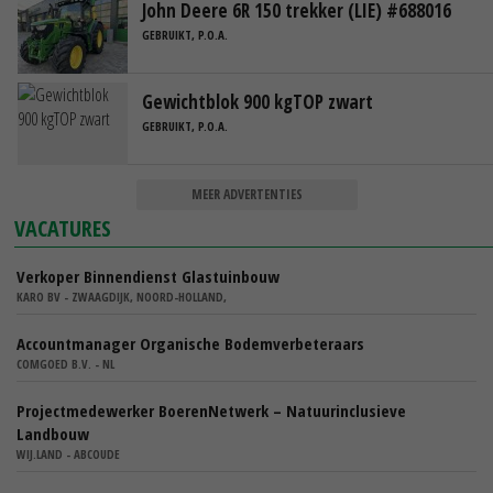
John Deere 6R 150 trekker (LIE) #688016
GEBRUIKT, P.O.A.
Gewichtblok 900 kgTOP zwart
GEBRUIKT, P.O.A.
MEER ADVERTENTIES
VACATURES
Verkoper Binnendienst Glastuinbouw
KARO BV - ZWAAGDIJK, NOORD-HOLLAND,
Accountmanager Organische Bodemverbeteraars
COMGOED B.V. - NL
Projectmedewerker BoerenNetwerk – Natuurinclusieve
Landbouw
WIJ.LAND - ABCOUDE