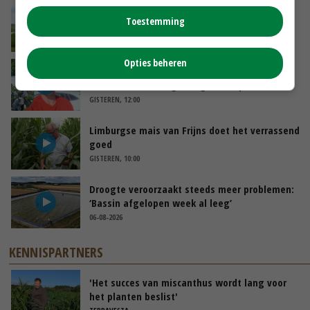
POAH!: John Deere 7730
Toestemming
VANDAAG, 10:00
Opties beheren
Oekraïne-vlogger Kees Huizinga: ‘Bezoek van
de ambassade mag zelf groente plukken’
GISTEREN, 12:00
Limburgse mais van Frijns doet het verrassend
goed
GISTEREN, 10:00
Droogte veroorzaakt steeds meer problemen:
‘Bassin afgelopen week al leeg’
06-08-2026
KENNISPARTNERS
'Het succes van miscanthus wordt lang voor
het planten beslist'