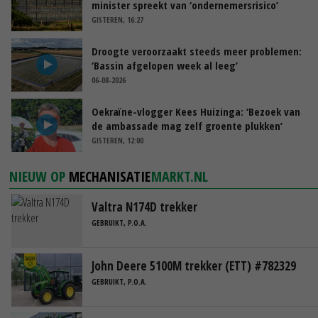
minister spreekt van ‘ondernemersrisico’
GISTEREN, 16:27
Droogte veroorzaakt steeds meer problemen:
‘Bassin afgelopen week al leeg’
06-08-2026
Oekraïne-vlogger Kees Huizinga: ‘Bezoek van
de ambassade mag zelf groente plukken’
GISTEREN, 12:00
NIEUW OP
MECHANISATIE
MARKT.NL
Valtra N174D trekker
GEBRUIKT, P.O.A.
John Deere 5100M trekker (ETT) #782329
GEBRUIKT, P.O.A.