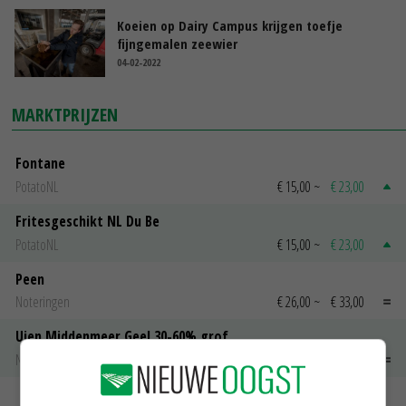
Koeien op Dairy Campus krijgen toefje
fijngemalen zeewier
04-02-2022
MARKTPRIJZEN
Fontane
PotatoNL
€ 15,00
~
€ 23,00
Fritesgeschikt NL Du Be
PotatoNL
€ 15,00
~
€ 23,00
Peen
Noteringen
€ 26,00
~
€ 33,00
Uien Middenmeer Geel 30-60% grof
Noteringen
€ 0,00
~
€ 0,00
MEER MARKTPRIJZEN