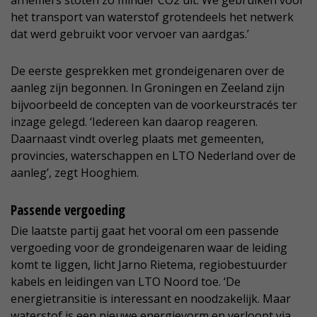
afnemers stoten zo minder CO2 uit. We gebruiken voor
het transport van waterstof grotendeels het netwerk
dat werd gebruikt voor vervoer van aardgas.’
De eerste gesprekken met grondeigenaren over de
aanleg zijn begonnen. In Groningen en Zeeland zijn
bijvoorbeeld de concepten van de voorkeurstracés ter
inzage gelegd. ‘Iedereen kan daarop reageren.
Daarnaast vindt overleg plaats met gemeenten,
provincies, waterschappen en LTO Nederland over de
aanleg’, zegt Hooghiem.
Passende vergoeding
Die laatste partij gaat het vooral om een passende
vergoeding voor de grondeigenaren waar de leiding
komt te liggen, licht Jarno Rietema, regiobestuurder
kabels en leidingen van LTO Noord toe. ‘De
energietransitie is interessant en noodzakelijk. Maar
waterstof is een nieuwe energievorm en verloopt via