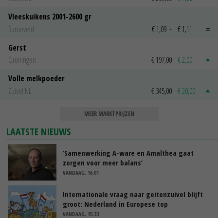
Vleeskuikens 2001-2600 gr
Barneveld
€ 1,09
~
€ 1,11
Gerst
Groningen
€ 197,00
€ 2,00
Volle melkpoeder
Zuivel NL
€ 345,00
€ 20,00
MEER MARKTPRIJZEN
LAATSTE NIEUWS
‘Samenwerking A-ware en Amalthea gaat
zorgen voor meer balans’
VANDAAG, 16:01
Internationale vraag naar geitenzuivel blijft
groot: Nederland in Europese top
VANDAAG, 15:33