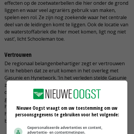
effecten op de zoetwaterbellen die hier onder de grond
liggen en waar veel agrariërs gebruik van maken,
spelen een rol. Ze zijn nog zoekende waar het centrale
deel van de leidingen komt te liggen. Ook de locatie van
de waterstoffabriek die hier moet komen, ligt nog niet
vast’, licht Schooleman toe.
Vertrouwen
De regionaal belangenbehartiger zegt er vertrouwen
in te hebben dat ze eruit komen in het overleg met
Gasunie en Hynetwork. ‘In het verleden stelde Gasunie
zich altijd fatsoenlijk op. Er waren maar weinig boeren
die moeilijkheden met hen hadden. Maar we willen ons
goed voorbereiden op wat nog komen gaat. We
houden elkaar daarom via een appgroep goed op de
Nieuwe Oogst vraagt om uw toestemming om uw
hoogte. De ervaring leert dat het gedonder vaak pas
persoonsgegevens te gebruiken voor het volgende:
begint, als er daadwerkelijk wordt gewerkt.’
Gepersonaliseerde advertenties en content,
advertentie- en contentmetingen,