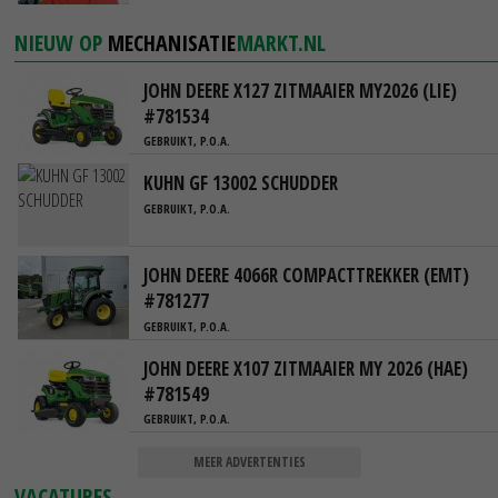
NIEUW OP
MECHANISATIE
MARKT.NL
JOHN DEERE X127 ZITMAAIER MY2026 (LIE)
#781534
GEBRUIKT, P.O.A.
KUHN GF 13002 SCHUDDER
GEBRUIKT, P.O.A.
JOHN DEERE 4066R COMPACTTREKKER (EMT)
#781277
GEBRUIKT, P.O.A.
JOHN DEERE X107 ZITMAAIER MY 2026 (HAE)
#781549
GEBRUIKT, P.O.A.
MEER ADVERTENTIES
VACATURES