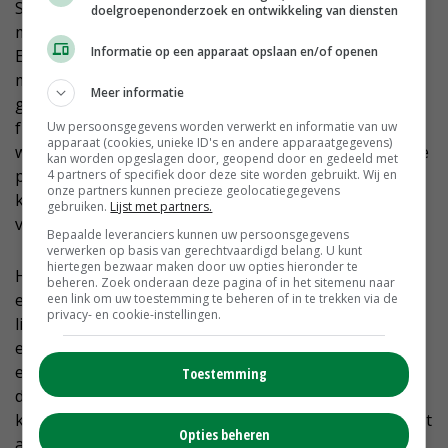
Schooleman vindt dat ook in Den Haag naar de regio
doelgroepenonderzoek en ontwikkeling van diensten
moet worden geluisterd. ‘Hoe het ministerie van
Informatie op een apparaat opslaan en/of openen
Economische Zaken zich als opdrachtgever opstelt, is
minstens zo belangrijk. Voldoende geld vrijmaken voor
Meer informatie
goed omgevingsmanagement voorkomt een hoop
frustratie. Dat hier in Zeeland niet iemand uit Friesland
Uw persoonsgegevens worden verwerkt en informatie van uw
apparaat (cookies, unieke ID's en andere apparaatgegevens)
wordt langsgestuurd voor taxaties, maar iemand die de
kan worden opgeslagen door, geopend door en gedeeld met
plaatselijke situatie goed kent. Zodat je wat beter van
4 partners of specifiek door deze site worden gebruikt. Wij en
onze partners kunnen precieze geolocatiegegevens
kot komt, zoals we hier zeggen. Oftewel: een goede
gebruiken.
Lijst met partners.
voorbereiding is het halve werk.’
Bepaalde leveranciers kunnen uw persoonsgegevens
verwerken op basis van gerechtvaardigd belang. U kunt
hiertegen bezwaar maken door uw opties hieronder te
Hooghiem benadrukt het belang te zien van de
beheren. Zoek onderaan deze pagina of in het sitemenu naar
eigenaren van de gronden waar de leidingen komen te
een link om uw toestemming te beheren of in te trekken via de
privacy- en cookie-instellingen.
liggen. ‘Boeren hebben er een hekel aan als ze ergens
een tijdlang niet terecht kunnen, zeker als het hun
eigen grond betreft. Ik snap goed dat grondeigenaren
Toestemming
dan zeggen: ga alsjeblieft naar de buren. Maar soms
kan het niet anders. We willen het echt in harmonie met
Opties beheren
alle partijen proberen te regelen.’