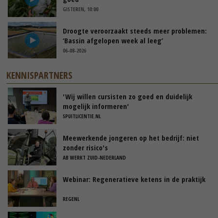
GISTEREN, 10:00
Droogte veroorzaakt steeds meer problemen:
‘Bassin afgelopen week al leeg’
06-08-2026
KENNISPARTNERS
'Wij willen cursisten zo goed en duidelijk
mogelijk informeren'
SPUITLICENTIE.NL
Meewerkende jongeren op het bedrijf: niet
zonder risico's
AB WERKT ZUID-NEDERLAND
Webinar: Regeneratieve ketens in de praktijk
REGENL