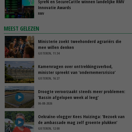
SyreN en SecureCattle winnen landelijke RMV
Innovatie Awards
RMV
MEEST GELEZEN
Ministerie zoekt tweehonderd agrariërs die
mee willen denken
GISTEREN, 11:34
Kamervragen over onttrekkingsverbod,
minister spreekt van ‘ondernemersrisico’
GISTEREN, 16:27
Droogte veroorzaakt steeds meer problemen:
‘Bassin afgelopen week al leeg’
06-08-2026
Oekraïne-vlogger Kees Huizinga: ‘Bezoek van
de ambassade mag zelf groente plukken’
GISTEREN, 12:00