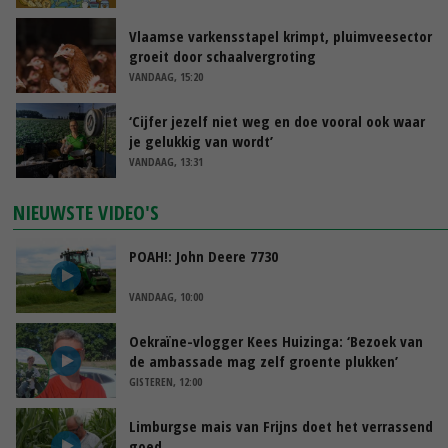
Vlaamse varkensstapel krimpt, pluimveesector
groeit door schaalvergroting
VANDAAG, 15:20
‘Cijfer jezelf niet weg en doe vooral ook waar
je gelukkig van wordt’
VANDAAG, 13:31
NIEUWSTE VIDEO'S
POAH!: John Deere 7730
VANDAAG, 10:00
Oekraïne-vlogger Kees Huizinga: ‘Bezoek van
de ambassade mag zelf groente plukken’
GISTEREN, 12:00
Limburgse mais van Frijns doet het verrassend
goed