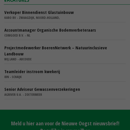
Verkoper Binnendienst Glastuinbouw
KARO BV - ZWAAGDIJK, NOORD-HOLLAND,
Accountmanager Organische Bodemverbeteraars
COMGOED B.V. - NL
Projectmedewerker BoerenNetwerk – Natuurinclusieve
Landbouw
WIJ.LAND - ABCOUDE
Teamleider instroom kwekerij
IBN - SCHAIJK
Senior Adviseur Gewassenverzekeringen
AGRIVER U.A. - ZOETERMEER
Meld u hier aan voor de Nieuwe Oogst nieuwsbrief!