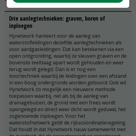
Drie aanlegtechnieken: graven, boren of
inploegen
Hynetwork hanteert voor de aanleg van
waterstofleidingen dezelfde aanlegtechnieken als
voor aardgasleidingen. Dat kan betekenen via een
open ontgronding, waarbij ze sleuven graven en de
bovenste teeltlaag apart wordt gehouden en weer
terug wordt gelegd. Dan is er nog een
boortechniek waarbij de leidingen over een afstand
in een boog ondergronds worden geboord. Ook wil
Hynetwork zo mogelijk een nieuwere methode
toepassen waarbij, net als bij de aanleg van
drainagebuizen, de grond met een frees wordt
opengelegd en direct weer dicht wordt geduwd, het
zogenoemde inploegen. Voor het
waterstofnetwerk geldt de rijkscoördinatieregeling.
Dat houdt in dat Hynetwork nauw samenwerkt met
de overheid, die de projectprocedure coördineert.