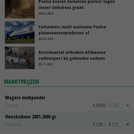
Poolse boeren hervatten protest tegen
invoer Oekraïens graan
04-01-2024
ForFarmers rondt overname Poolse
pluimveevoerproducent af
04-01-2024
Recordaantal uitbraken Afrikaanse
varkenspest bij gehouden varkens
09-11-2023
MARKTPRIJZEN
Magere melkpoeder
Zuivel NL
€ 269,00
€ 7,00
Vleeskuikens 2001-2600 gr
Barneveld
€ 1,09
~
€ 1,11