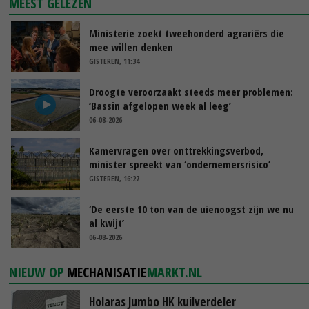
MEEST GELEZEN
Ministerie zoekt tweehonderd agrariërs die
mee willen denken
GISTEREN, 11:34
Droogte veroorzaakt steeds meer problemen:
‘Bassin afgelopen week al leeg’
06-08-2026
Kamervragen over onttrekkingsverbod,
minister spreekt van ‘ondernemersrisico’
GISTEREN, 16:27
‘De eerste 10 ton van de uienoogst zijn we nu
al kwijt’
06-08-2026
NIEUW OP
MECHANISATIE
MARKT.NL
Holaras Jumbo HK kuilverdeler