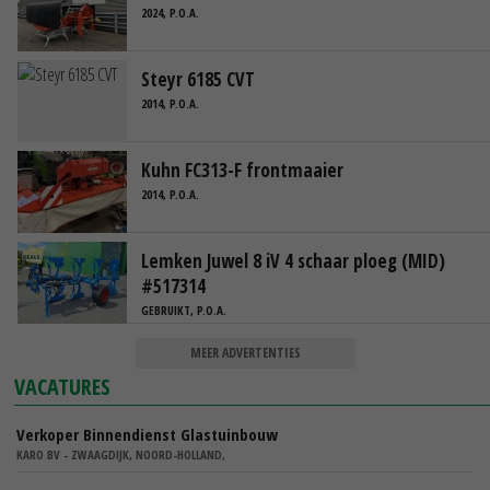
2024, P.O.A.
Steyr 6185 CVT
2014, P.O.A.
Kuhn FC313-F frontmaaier
2014, P.O.A.
Lemken Juwel 8 iV 4 schaar ploeg (MID)
#517314
GEBRUIKT, P.O.A.
MEER ADVERTENTIES
VACATURES
Verkoper Binnendienst Glastuinbouw
KARO BV - ZWAAGDIJK, NOORD-HOLLAND,