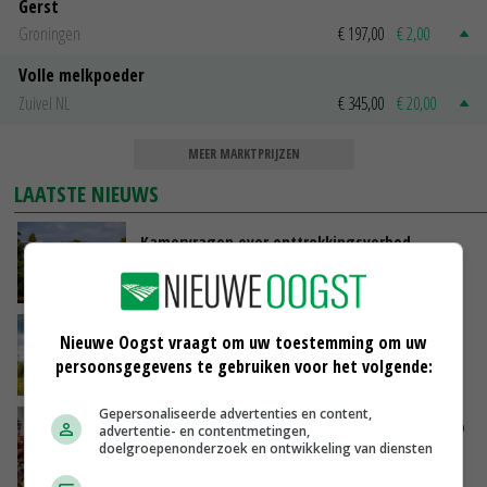
Gerst
Groningen
€ 197,00
€ 2,00
Volle melkpoeder
Zuivel NL
€ 345,00
€ 20,00
MEER MARKTPRIJZEN
LAATSTE NIEUWS
Kamervragen over onttrekkingsverbod,
minister spreekt van ‘ondernemersrisico’
GISTEREN, 16:27
‘Rendement van Krullvarkens komt van de
Nieuwe Oogst vraagt om uw toestemming om uw
overkant’
persoonsgegevens te gebruiken voor het volgende:
GISTEREN, 15:30
Gepersonaliseerde advertenties en content,
Oorlogen en El Niño stuwen voedselprijzen op
advertentie- en contentmetingen,
doelgroepenonderzoek en ontwikkeling van diensten
GISTEREN, 15:04