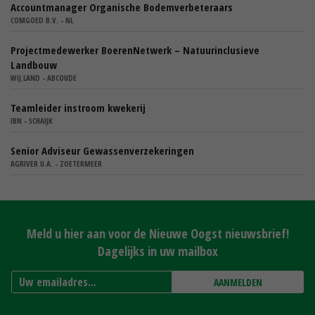
Accountmanager Organische Bodemverbeteraars
COMGOED B.V. - NL
Projectmedewerker BoerenNetwerk – Natuurinclusieve
Landbouw
WIJ.LAND - ABCOUDE
Teamleider instroom kwekerij
IBN - SCHAIJK
Senior Adviseur Gewassenverzekeringen
AGRIVER U.A. - ZOETERMEER
Meld u hier aan voor de Nieuwe Oogst nieuwsbrief!
Dagelijks in uw mailbox
AANMELDEN