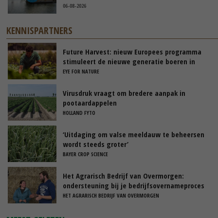
06-08-2026
KENNISPARTNERS
Future Harvest: nieuw Europees programma
stimuleert de nieuwe generatie boeren in
Nederland
EYE FOR NATURE
Virusdruk vraagt om bredere aanpak in
pootaardappelen
HOLLAND FYTO
‘Uitdaging om valse meeldauw te beheersen
wordt steeds groter’
BAYER CROP SCIENCE
Het Agrarisch Bedrijf van Overmorgen:
ondersteuning bij je bedrijfsovernameproces
HET AGRARISCH BEDRIJF VAN OVERMORGEN