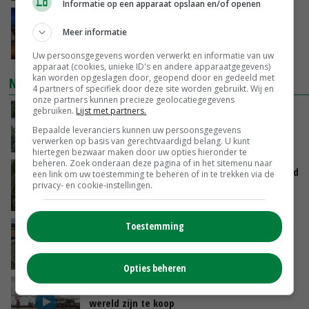
Informatie op een apparaat opslaan en/of openen
Nettowinst Royal A-ware onder druk ondanks
Meer informatie
hogere omzet
GISTEREN, 14:35
Uw persoonsgegevens worden verwerkt en informatie van uw
apparaat (cookies, unieke ID's en andere apparaatgegevens)
kan worden opgeslagen door, geopend door en gedeeld met
NIEUWSTE VIDEO'S
4 partners of specifiek door deze site worden gebruikt. Wij en
onze partners kunnen precieze geolocatiegegevens
gebruiken.
Lijst met partners.
Oekraïne-vlogger Kees Huizinga: ‘Bezoek van
de ambassade mag zelf groente plukken’
Bepaalde leveranciers kunnen uw persoonsgegevens
verwerken op basis van gerechtvaardigd belang. U kunt
GISTEREN, 12:00
hiertegen bezwaar maken door uw opties hieronder te
beheren. Zoek onderaan deze pagina of in het sitemenu naar
Limburgse mais van Frijns doet het verrassend
een link om uw toestemming te beheren of in te trekken via de
goed
privacy- en cookie-instellingen.
GISTEREN, 10:00
Toestemming
Droogte veroorzaakt steeds meer problemen:
‘Bassin afgelopen week al leeg’
06-08-2026
Opties beheren
Koeien van enige drijvende boerderij ter
wereld zijn te koop