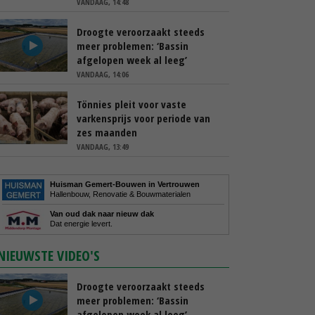
VANDAAG, 14:48
Droogte veroorzaakt steeds
meer problemen: ‘Bassin
afgelopen week al leeg’
VANDAAG, 14:06
Tönnies pleit voor vaste
varkensprijs voor periode van
zes maanden
VANDAAG, 13:49
Huisman Gemert-Bouwen in Vertrouwen
Hallenbouw, Renovatie & Bouwmaterialen
Van oud dak naar nieuw dak
Dat energie levert.
NIEUWSTE VIDEO'S
Droogte veroorzaakt steeds
meer problemen: ‘Bassin
afgelopen week al leeg’