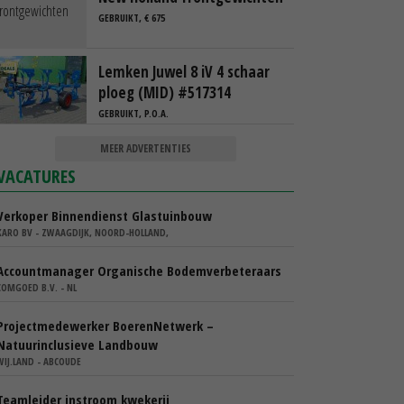
GEBRUIKT, € 675
Lemken Juwel 8 iV 4 schaar
ploeg (MID) #517314
GEBRUIKT, P.O.A.
MEER ADVERTENTIES
VACATURES
Verkoper Binnendienst Glastuinbouw
KARO BV - ZWAAGDIJK, NOORD-HOLLAND,
Accountmanager Organische Bodemverbeteraars
COMGOED B.V. - NL
Projectmedewerker BoerenNetwerk –
Natuurinclusieve Landbouw
WIJ.LAND - ABCOUDE
Teamleider instroom kwekerij