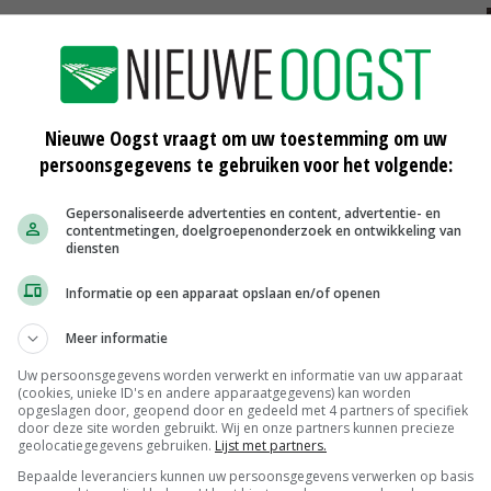
zette Hanse vorige week voor 300 euro aan
lint aan. Maar dat werkt volgens hem helemaal niet. 'Dat
inloos. Zo gaat het al jaren.'
Nieuwe Oogst vraagt om uw toestemming om uw
persoonsgegevens te gebruiken voor het volgende:
ar. 'De wet- en regelgeving is zo complex dat niemand
emaal veel te bureaucratisch en er wordt niet of
Gepersonaliseerde advertenties en content, advertentie- en
contentmetingen, doelgroepenonderzoek en ontwikkeling van
diensten
Informatie op een apparaat opslaan en/of openen
 zich op de vlakte. 'We zien ook een toename van
Meer informatie
l geconcentreerd op een bepaald perceel aanwezig. We
Uw persoonsgegevens worden verwerkt en informatie van uw apparaat
or akkerbouwers. Maar wij hebben ons te houden aan het
(cookies, unieke ID's en andere apparaatgegevens) kan worden
opgeslagen door, geopend door en gedeeld met 4 partners of specifiek
door deze site worden gebruikt. Wij en onze partners kunnen precieze
geolocatiegegevens gebruiken.
Lijst met partners.
Bepaalde leveranciers kunnen uw persoonsgegevens verwerken op basis
nzen een winterrust geldt. Voor zomerganzen is wel