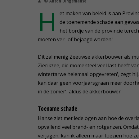
© Anton Dingemanse
H
et maken van beleid is aan Provinc
de toenemende schade aan gewasse
het bordje van de provincie terec
moeten ver- of bejaagd worden.'
Dit zal menig Zeeuwse akkerbouwer als muzi
Zierikzee, die momenteel veel last heeft v
wintertarwe helemaal opgevreten', zegt hij.
kan daar geen voorjaarsgraan meer doorheen 
in de zomer', aldus de akkerbouwer.
Toename schade
Hanse ziet met lede ogen aan hoe de overlast
opvallend veel brand- en rotganzen. Omdat 
verjagen, kan ik alleen maar toezien hoe ze 