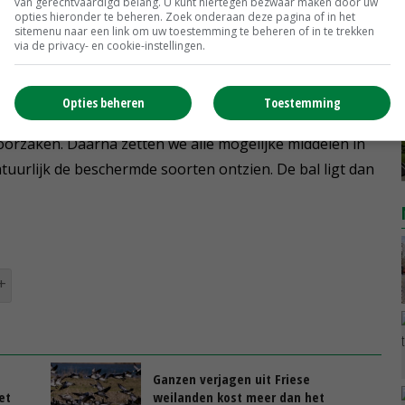
van gerechtvaardigd belang. U kunt hiertegen bezwaar maken door uw
FBE Zeeland: 'Wij weten dat een deel van die
opties hieronder te beheren. Zoek onderaan deze pagina of in het
sitemenu naar een link om uw toestemming te beheren of in te trekken
jft. Maar om te voorkomen dat trekganzen de dupe
via de privacy- en cookie-instellingen.
eld.'
Opties beheren
Toestemming
egelen. 'We laten eerst de aantallen en soorten ganzen
roorzaken. Daarna zetten we alle mogelijke middelen in
tuurlijk de beschermde soorten ontzien. De bal ligt dan
Ganzen verjagen uit Friese
et
weilanden kost meer dan het