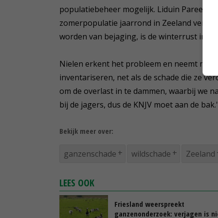
populatiebeheer mogelijk. Liduin Paree van 
zomerpopulatie jaarrond in Zeeland verbli
worden van bejaging, is de winterrust ingest
Nielen erkent het probleem en neemt maatr
inventariseren, net als de schade die ze ve
om de overlast in te dammen, waarbij we na
bij de jagers, dus de KNJV moet aan de bak.'
Bekijk meer over:
ganzenschade
wildschade
Zeeland
LEES OOK
Friesland weerspreekt
ganzenonderzoek: verjagen is ni