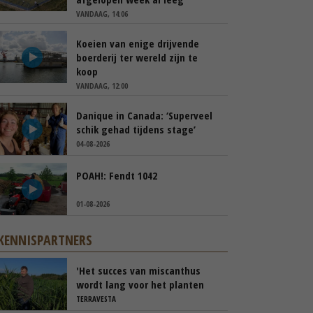
VANDAAG, 14:06
Koeien van enige drijvende
boerderij ter wereld zijn te
koop
VANDAAG, 12:00
Danique in Canada: ‘Superveel
schik gehad tijdens stage’
04-08-2026
POAH!: Fendt 1042
01-08-2026
KENNISPARTNERS
'Het succes van miscanthus
wordt lang voor het planten
beslist'
TERRAVESTA