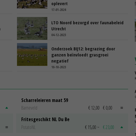
oplevert
17-01-2024
LTO Noord bezorgd over faunabeleid
n
Utrecht
04-12-2023
Onderzoek BIJ12: begrazing door
ganzen beïnvloedt grasgroei
negatief
10-10-2023
Scharreleieren maat 59
Barneveld
€ 12,00
€ 0,00
Fritesgeschikt NL Du Be
PotatoNL
€ 15,00
~
€ 23,00