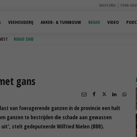
VACATURES
POAH-SHO
S
VEEHOUDERIJ
AKKER- & TUINBOUW
REGIO
VIDEO
PODC
WEST
REGIO ZUID
 met gans
last van foeragerende ganzen in de provincie een halt
n om ganzen te bestrijden die schade aan gewassen
uit', stelt gedeputeerde Wilfried Nielen (BBB).