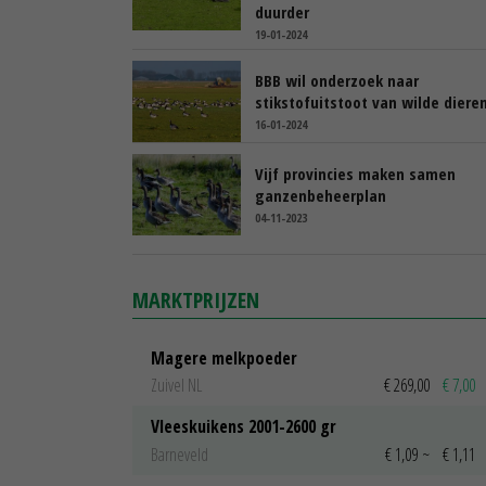
duurder
19-01-2024
BBB wil onderzoek naar
stikstofuitstoot van wilde diere
16-01-2024
Vijf provincies maken samen
ganzenbeheerplan
04-11-2023
MARKTPRIJZEN
Magere melkpoeder
Zuivel NL
€ 269,00
€ 7,00
Vleeskuikens 2001-2600 gr
Barneveld
€ 1,09
~
€ 1,11