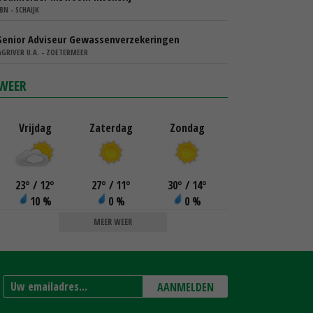
IBN - SCHAIJK
Senior Adviseur Gewassenverzekeringen
AGRIVER U.A. - ZOETERMEER
WEER
Vrijdag
Zaterdag
Zondag
23
°
/ 12
°
27
°
/ 11
°
30
°
/ 14
°
10 %
0 %
0 %
MEER WEER
AANMELDEN