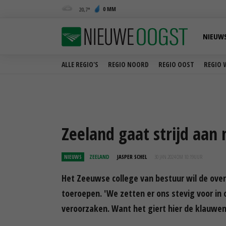
0 MM
20,7
NIEUW
ALLE REGIO'S
REGIO NOORD
REGIO OOST
REGIO 
Zeeland gaat strijd aan
NIEUWS
ZEELAND
JASPER SCHEL
30 JAN 2024 OM 10:19
UUR
Het Zeeuwse college van bestuur wil de over
toeroepen. 'We zetten er ons stevig voor i
veroorzaken. Want het giert hier de klauwen 