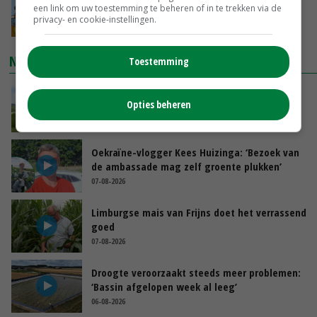
een link om uw toestemming te beheren of in te trekken via de
groot: Nederland in Europese top
privacy- en cookie-instellingen.
08-08-2026
NIEUWSTE VIDEO'S
Toestemming
POAH!: John Deere 7730
Opties beheren
08-08-2026
Oekraïne-vlogger Kees Huizinga: ‘Bezoek van
de ambassade mag zelf groente plukken’
07-08-2026
Limburgse mais van Frijns doet het verrassend
goed
07-08-2026
Droogte veroorzaakt steeds meer problemen:
‘Bassin afgelopen week al leeg’
06-08-2026