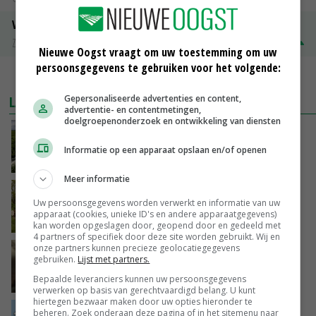
Volle melkpoeder
Zuivel NL
€ 345,00
€ 20,00
Nieuwe Oogst vraagt om uw toestemming om uw
persoonsgegevens te gebruiken voor het volgende:
MEER MARKTPRIJZEN
LAATSTE NIEUWS
Gepersonaliseerde advertenties en content,
advertentie- en contentmetingen,
doelgroepenonderzoek en ontwikkeling van diensten
‘Iedere keer wil je het beter doen’
Informatie op een apparaat opslaan en/of openen
VANDAAG, 10:03
Meer informatie
Hoeve Schaffersberg: basis voor vindingrijke
Uw persoonsgegevens worden verwerkt en informatie van uw
verbreders
apparaat (cookies, unieke ID's en andere apparaatgegevens)
VANDAAG, 06:05
kan worden opgeslagen door, geopend door en gedeeld met
4 partners of specifiek door deze site worden gebruikt. Wij en
onze partners kunnen precieze geolocatiegegevens
‘Samenwerking A-ware en Amalthea gaat
gebruiken.
Lijst met partners.
zorgen voor meer balans’
Bepaalde leveranciers kunnen uw persoonsgegevens
08-08-2026
verwerken op basis van gerechtvaardigd belang. U kunt
hiertegen bezwaar maken door uw opties hieronder te
Internationale vraag naar geitenzuivel blijft
beheren. Zoek onderaan deze pagina of in het sitemenu naar