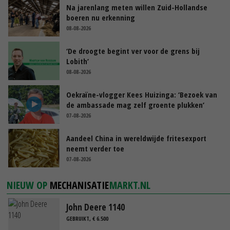
Na jarenlang meten willen Zuid-Hollandse
boeren nu erkenning
08-08-2026
‘De droogte begint ver voor de grens bij
Lobith’
08-08-2026
Oekraïne-vlogger Kees Huizinga: ‘Bezoek van
de ambassade mag zelf groente plukken’
07-08-2026
Aandeel China in wereldwijde fritesexport
neemt verder toe
07-08-2026
NIEUW OP
MECHANISATIE
MARKT.NL
John Deere 1140
GEBRUIKT, € 6.500