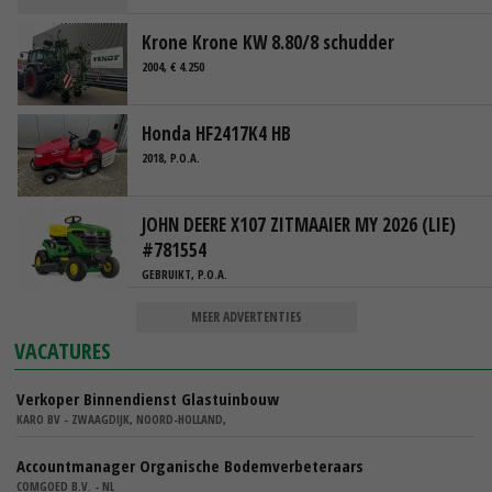
Krone Krone KW 8.80/8 schudder
2004, € 4.250
Honda HF2417K4 HB
2018, P.O.A.
JOHN DEERE X107 ZITMAAIER MY 2026 (LIE)
#781554
GEBRUIKT, P.O.A.
MEER ADVERTENTIES
VACATURES
Verkoper Binnendienst Glastuinbouw
KARO BV - ZWAAGDIJK, NOORD-HOLLAND,
Accountmanager Organische Bodemverbeteraars
COMGOED B.V. - NL