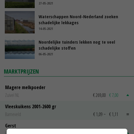
27-05-2021
Waterschappen Noord-Nederland zoeken
schadelijke lekkages
14-05-2021
Noordelijke tuinders lekken nog te veel
schadelijke stoffen
06-05-2021
MARKTPRIJZEN
Magere melkpoeder
Zuivel NL
€ 269,00
€ 7,00
Vleeskuikens 2001-2600 gr
Barneveld
€ 1,09
~
€ 1,11
Gerst
Groningen
€ 197,00
€ 2,00