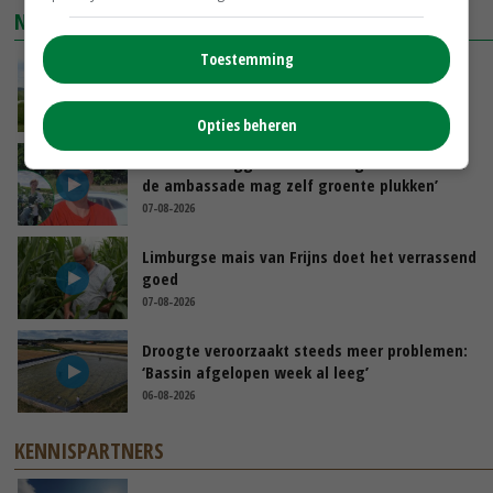
NIEUWSTE VIDEO'S
Toestemming
POAH!: John Deere 7730
GISTEREN, 10:00
Opties beheren
Oekraïne-vlogger Kees Huizinga: ‘Bezoek van
de ambassade mag zelf groente plukken’
07-08-2026
Limburgse mais van Frijns doet het verrassend
goed
07-08-2026
Droogte veroorzaakt steeds meer problemen:
‘Bassin afgelopen week al leeg’
06-08-2026
KENNISPARTNERS