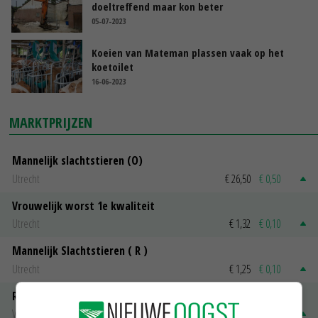
doeltreffend maar kon beter
05-07-2023
Koeien van Mateman plassen vaak op het
koetoilet
16-06-2023
MARKTPRIJZEN
Mannelijk slachtstieren (O)
Utrecht
€ 26,50
€ 0,50
Vrouwelijk worst 1e kwaliteit
Utrecht
€ 1,32
€ 0,10
Mannelijk Slachtstieren ( R )
Utrecht
€ 1,25
€ 0,10
Rosekalveren 8 - 12 maandenk
Vleeskalveren Denkavit
€ 1,78
€ 0,06