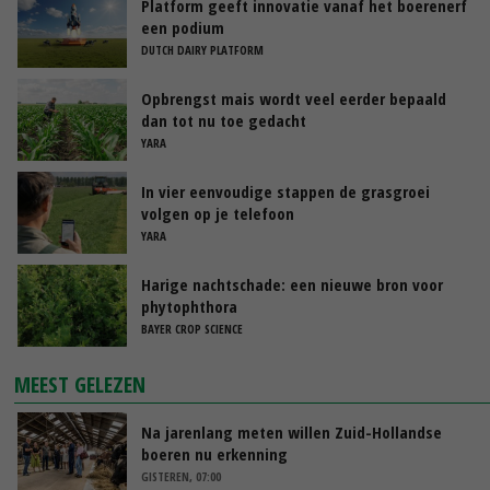
Platform geeft innovatie vanaf het boerenerf
een podium
DUTCH DAIRY PLATFORM
Opbrengst mais wordt veel eerder bepaald
dan tot nu toe gedacht
YARA
In vier eenvoudige stappen de grasgroei
volgen op je telefoon
YARA
Harige nachtschade: een nieuwe bron voor
phytophthora
BAYER CROP SCIENCE
MEEST GELEZEN
Na jarenlang meten willen Zuid-Hollandse
boeren nu erkenning
GISTEREN, 07:00