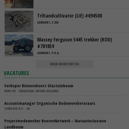
Triltandcultivator (LIE) #694500
GEBRUIKT, € 250
Massey Ferguson 5445 trekker (KOU)
#781859
GEBRUIKT, P.O.A.
MEER ADVERTENTIES
VACATURES
Verkoper Binnendienst Glastuinbouw
KARO BV - ZWAAGDIJK, NOORD-HOLLAND,
Accountmanager Organische Bodemverbeteraars
COMGOED B.V. - NL
Projectmedewerker BoerenNetwerk – Natuurinclusieve
Landbouw