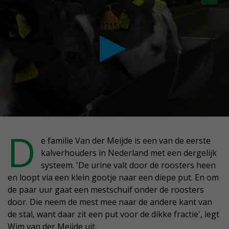
conds
D
e familie Van der Meijde is een van de eerste
kalverhouders in Nederland met een dergelijk
nutes,
systeem. 'De urine valt door de roosters heen
conds
en loopt via een klein gootje naar een diepe put. En om
de paar uur gaat een mestschuif onder de roosters
door. Die neem de mest mee naar de andere kant van
de stal, want daar zit een put voor de dikke fractie', legt
Wim van der Meijde uit.