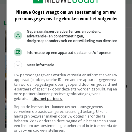
Nieuwe Oogst vraagt om uw toestemming om uw
MEER MARKTPRIJZEN
persoonsgegevens te gebruiken voor het volgende:
LAATSTE NIEUWS
Gepersonaliseerde advertenties en content,
‘Samenwerking A-ware en Amalthea gaat
advertentie- en contentmetingen,
doelgroepenonderzoek en ontwikkeling van diensten
zorgen voor meer balans’
GISTEREN, 16:01
Informatie op een apparaat opslaan en/of openen
Internationale vraag naar geitenzuivel blijft
Meer informatie
groot: Nederland in Europese top
GISTEREN, 15:33
Uw persoonsgegevens worden verwerkt en informatie van uw
apparaat (cookies, unieke ID's en andere apparaatgegevens)
kan worden opgeslagen door, geopend door en gedeeld met
Vlaamse varkensstapel krimpt, pluimveesector
4 partners of specifiek door deze site worden gebruikt. Wij en
groeit door schaalvergroting
onze partners kunnen precieze geolocatiegegevens
GISTEREN, 15:20
gebruiken.
Lijst met partners.
Bepaalde leveranciers kunnen uw persoonsgegevens
‘Cijfer jezelf niet weg en doe vooral ook waar
verwerken op basis van gerechtvaardigd belang. U kunt
hiertegen bezwaar maken door uw opties hieronder te
je gelukkig van wordt’
beheren. Zoek onderaan deze pagina of in het sitemenu naar
GISTEREN, 13:31
een link om uw toestemming te beheren of in te trekken via de
privacy- en cookie-instellingen.