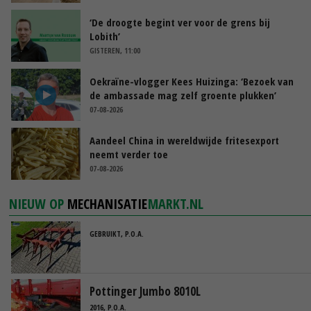
‘De droogte begint ver voor de grens bij
Lobith’
GISTEREN, 11:00
Oekraïne-vlogger Kees Huizinga: ‘Bezoek van
de ambassade mag zelf groente plukken’
07-08-2026
Aandeel China in wereldwijde fritesexport
neemt verder toe
07-08-2026
NIEUW OP
MECHANISATIE
MARKT.NL
GEBRUIKT, P.O.A.
Pottinger Jumbo 8010L
2016, P.O.A.