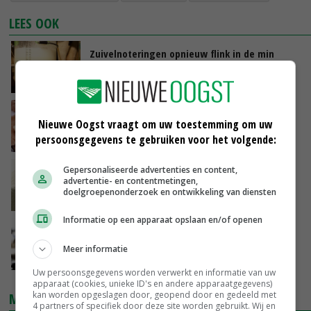
LEES OOK
Zuivelnoteringen opnieuw flink in de min
12-07-2023
Zuivelnoteringen in de min, Global Dairy
Nieuwe Oogst vraagt om uw toestemming om uw
Trade ook lager
persoonsgegevens te gebruiken voor het volgende:
05-07-2023
Gepersonaliseerde advertenties en content,
Alleen prijs van weipoeder stijgt
advertentie- en contentmetingen,
doelgroepenonderzoek en ontwikkeling van diensten
28-06-2023
Informatie op een apparaat opslaan en/of openen
Alle zuivelnoteringen in mineur
Meer informatie
21-06-2023
Uw persoonsgegevens worden verwerkt en informatie van uw
apparaat (cookies, unieke ID's en andere apparaatgegevens)
kan worden opgeslagen door, geopend door en gedeeld met
MARKTPRIJZEN
4 partners of specifiek door deze site worden gebruikt. Wij en