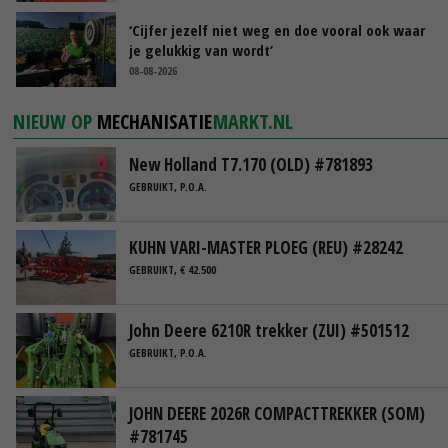
‘Cijfer jezelf niet weg en doe vooral ook waar
je gelukkig van wordt’
08-08-2026
NIEUW OP
MECHANISATIE
MARKT.NL
New Holland T7.170 (OLD) #781893
GEBRUIKT, P.O.A.
KUHN VARI-MASTER PLOEG (REU) #28242
GEBRUIKT, € 42.500
John Deere 6210R trekker (ZUI) #501512
GEBRUIKT, P.O.A.
JOHN DEERE 2026R COMPACTTREKKER (SOM)
#781745