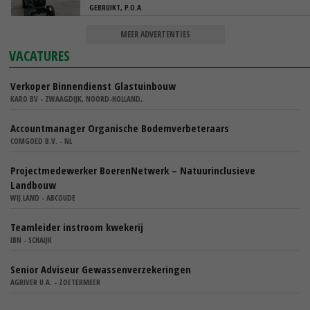
GEBRUIKT, P.O.A.
MEER ADVERTENTIES
VACATURES
Verkoper Binnendienst Glastuinbouw
KARO BV - ZWAAGDIJK, NOORD-HOLLAND,
Accountmanager Organische Bodemverbeteraars
COMGOED B.V. - NL
Projectmedewerker BoerenNetwerk – Natuurinclusieve
Landbouw
WIJ.LAND - ABCOUDE
Teamleider instroom kwekerij
IBN - SCHAIJK
Senior Adviseur Gewassenverzekeringen
AGRIVER U.A. - ZOETERMEER