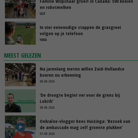
Familie Wilpshaar groeit in Canada: 500 koeien
en robotmelken
LELY
In vier eenvoudige stappen de grasgroei
volgen op je telefoon
YARA
MEEST GELEZEN
Na jarenlang meten willen Zuid-Hollandse
boeren nu erkenning
08-08-2026
‘De droogte begint ver voor de grens bij
Lobith’
08-08-2026
Oekraïne-vlogger Kees Huizinga: ‘Bezoek van
de ambassade mag zelf groente plukken’
07-08-2026