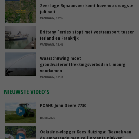
Zeer lage Rijnaanvoer komt bovenop droogste
juli ooit
VANDAAG, 13:55
Brittany Ferries stopt met veetransport tussen
Ierland en Frankrijk
VANDAAG, 13:46
Waarschuwing moet
grondwateronttrekkingsverbod in Limburg
voorkomen
VANDAAG, 13:37
NIEUWSTE VIDEO'S
POAH!: John Deere 7730
08-08-2026
Oekraïne-vlogger Kees Huizinga: ‘Bezoek van
de ambassade mag zelf groente plukken’