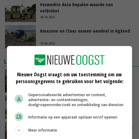
Verwerkte data bepalen waarde van
veldrobot
20-10-2022
Amazone en Claas nemen aandeel in AgXeed
15-06-2022
LAATSTE NIEUWS
Nieuwe Oogst vraagt om uw toestemming om uw
Kamervragen over onttrekkingsverbod,
persoonsgegevens te gebruiken voor het volgende:
minister spreekt van ‘ondernemersrisico’
VANDAAG, 16:27
Gepersonaliseerde advertenties en content,
advertentie- en contentmetingen,
‘Rendement van Krullvarkens komt van de
doelgroepenonderzoek en ontwikkeling van diensten
overkant’
VANDAAG, 15:30
Informatie op een apparaat opslaan en/of openen
Oorlogen en El Niño stuwen voedselprijzen op
Meer informatie