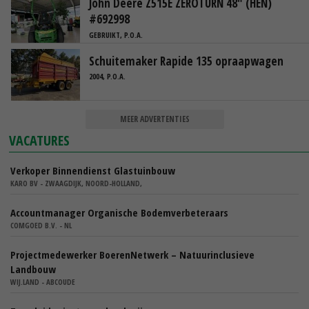
John Deere Z515E ZEROTURN 48" (HEN)
#692998
GEBRUIKT, P.O.A.
Schuitemaker Rapide 135 opraapwagen
2004, P.O.A.
MEER ADVERTENTIES
VACATURES
Verkoper Binnendienst Glastuinbouw
KARO BV - ZWAAGDIJK, NOORD-HOLLAND,
Accountmanager Organische Bodemverbeteraars
COMGOED B.V. - NL
Projectmedewerker BoerenNetwerk – Natuurinclusieve
Landbouw
WIJ.LAND - ABCOUDE