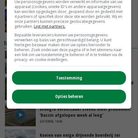
VANDAAG, 15:04
Uw persoonsgegevens worden verwerkt en informatie van uw
apparaat (cookies, unieke ID's en andere apparaatgegevens)
kan worden opgeslagen door, geopend door en gedeeld met
Nettowinst Royal A-ware onder druk ondanks
4 partners of specifiek door deze site worden gebruikt. Wij en
hogere omzet
onze partners kunnen precieze geolocatiegegevens
gebruiken.
Lijst met partners.
VANDAAG, 14:35
Bepaalde leveranciers kunnen uw persoonsgegevens
verwerken op basis van gerechtvaardigd belang. U kunt
NIEUWSTE VIDEO'S
hiertegen bezwaar maken door uw opties hieronder te
beheren. Zoek onderaan deze pagina of in het sitemenu naar
een link om uw toestemming te beheren of in te trekken via de
Oekraïne-vlogger Kees Huizinga: ‘Bezoek van
privacy- en cookie-instellingen.
de ambassade mag zelf groente plukken’
VANDAAG, 12:00
Toestemming
Limburgse mais van Frijns doet het verrassend
goed
VANDAAG, 10:00
Opties beheren
Droogte veroorzaakt steeds meer problemen:
‘Bassin afgelopen week al leeg’
GISTEREN, 14:06
Koeien van enige drijvende boerderij ter