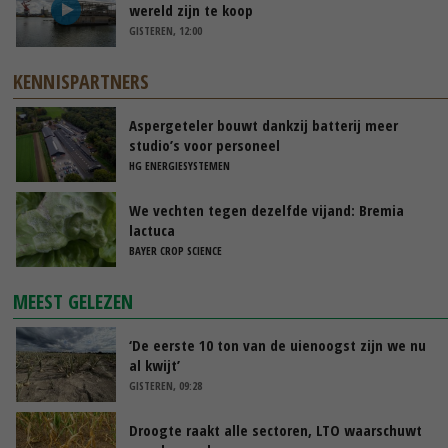
wereld zijn te koop
GISTEREN, 12:00
KENNISPARTNERS
Aspergeteler bouwt dankzij batterij meer
studio’s voor personeel
HG ENERGIESYSTEMEN
We vechten tegen dezelfde vijand: Bremia
lactuca
BAYER CROP SCIENCE
MEEST GELEZEN
‘De eerste 10 ton van de uienoogst zijn we nu
al kwijt’
GISTEREN, 09:28
Droogte raakt alle sectoren, LTO waarschuwt