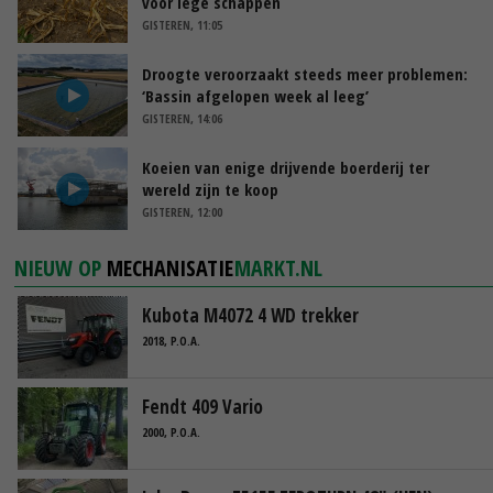
voor lege schappen
GISTEREN, 11:05
Droogte veroorzaakt steeds meer problemen:
‘Bassin afgelopen week al leeg’
GISTEREN, 14:06
Koeien van enige drijvende boerderij ter
wereld zijn te koop
GISTEREN, 12:00
NIEUW OP
MECHANISATIE
MARKT.NL
Kubota M4072 4 WD trekker
2018, P.O.A.
Fendt 409 Vario
2000, P.O.A.