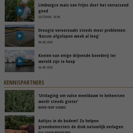
Limburgse mais van Frijns doet het verrassend
goed
GISTEREN, 10:00
Droogte veroorzaakt steeds meer problemen:
‘Bassin afgelopen week al leeg’
06-08-2026
Koeien van enige drijvende boerderij ter
wereld zijn te koop
06-08-2026
KENNISPARTNERS
‘Uitdaging om valse meeldauw te beheersen
wordt steeds groter’
BAYER CROP SCIENCE
Aaltjes in de bodem? Zo helpen
groenbemesters de druk natuurlijk verlagen
DSV ZADEN NEDERLAND