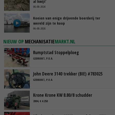
al kwijt’
06-08-2026
Koeien van enige drijvende boerderij ter
wereld zijn te koop
06-08-2026
NIEUW OP
MECHANISATIE
MARKT.NL
Rumptstad Stoppelploeg
GEBRUIKT, P.O.A.
John Deere 3140 trekker (BIE) #783025
GEBRUIKT, P.O.A.
Krone Krone KW 8.80/8 schudder
2004, € 4.250