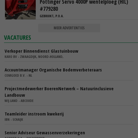
Pöttinger Servo 4000P wentelploeg (HIL)
#779280
GEBRUIKT, P.O.A.
MEER ADVERTENTIES
VACATURES
Verkoper Binnendienst Glastuinbouw
KARO BV - ZWAAGDIJK, NOORD-HOLLAND,
Accountmanager Organische Bodemverbeteraars
COMGOED B.V. - NL
Projectmedewerker BoerenNetwerk – Natuurinclusieve
Landbouw
WIJ.LAND - ABCOUDE
Teamleider instroom kwekerij
IBN - SCHAIJK
Senior Adviseur Gewassenverzekeringen