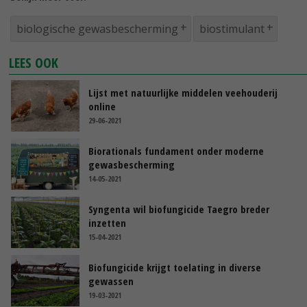
biologische gewasbescherming
biostimulant
LEES OOK
Lijst met natuurlijke middelen veehouderij
online
29-06-2021
Biorationals fundament onder moderne
gewasbescherming
14-05-2021
Syngenta wil biofungicide Taegro breder
inzetten
15-04-2021
Biofungicide krijgt toelating in diverse
gewassen
19-03-2021