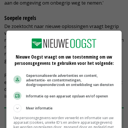
aan de omgeving om onbegrip weg te nemen.'
Soepele regels
De zoektocht naar nieuwe oplossingen vraagt begrip
van burgers en overheid, stelt Pelgrim. Telers hebben
niet in één keer een oplossing voor alles. Bij de stappen
richting kringlooplandbouw hoopt Smits op soepele
regels, omdat organische mest, groenbemesters en
Nieuwe Oogst vraagt om uw toestemming om uw
groene middelen meer maatwerk vereisen.
persoonsgegevens te gebruiken voor het volgende:
Pelgrim: 'Elke grond is anders, elk seizoen verschilt en
Gepersonaliseerde advertenties en content,
advertentie- en contentmetingen,
elke teelt vraagt een eigen benadering.' Smits: 'Daar zit
doelgroepenonderzoek en ontwikkeling van diensten
de functie voor de telers op de demobedrijven. Onze
intentie is de vooruitgang onderzoeken.'
Informatie op een apparaat opslaan en/of openen
Meer informatie
Testen en tonen in de praktijk
Uw persoonsgegevens worden verwerkt en informatie van uw
apparaat (cookies, unieke ID's en andere apparaatgegevens)
Het eerste doel van toeleverancier Profytodsd met
kan worden opgeslagen door, geopend door en gedeeld met