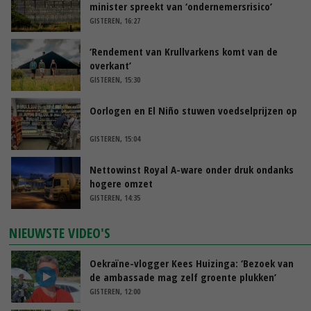
minister spreekt van ‘ondernemersrisico’
GISTEREN, 16:27
‘Rendement van Krullvarkens komt van de
overkant’
GISTEREN, 15:30
Oorlogen en El Niño stuwen voedselprijzen op
GISTEREN, 15:04
Nettowinst Royal A-ware onder druk ondanks
hogere omzet
GISTEREN, 14:35
NIEUWSTE VIDEO'S
Oekraïne-vlogger Kees Huizinga: ‘Bezoek van
de ambassade mag zelf groente plukken’
GISTEREN, 12:00