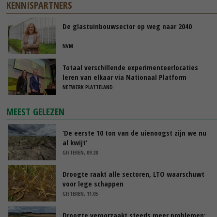
KENNISPARTNERS
De glastuinbouwsector op weg naar 2040
NVM
Totaal verschillende experimenteerlocaties
leren van elkaar via Nationaal Platform
NETWERK PLATTELAND
MEEST GELEZEN
‘De eerste 10 ton van de uienoogst zijn we nu
al kwijt’
GISTEREN, 09:28
Droogte raakt alle sectoren, LTO waarschuwt
voor lege schappen
GISTEREN, 11:05
Droogte veroorzaakt steeds meer problemen: