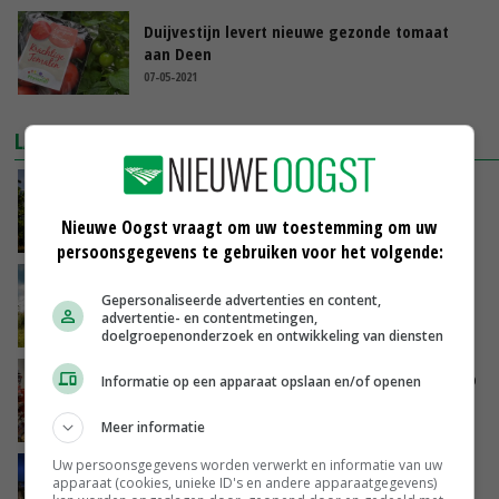
Duijvestijn levert nieuwe gezonde tomaat
aan Deen
07-05-2021
LAATSTE NIEUWS
Kamervragen over onttrekkingsverbod,
minister spreekt van ‘ondernemersrisico’
Nieuwe Oogst vraagt om uw toestemming om uw
VANDAAG, 16:27
persoonsgegevens te gebruiken voor het volgende:
‘Rendement van Krullvarkens komt van de
Gepersonaliseerde advertenties en content,
overkant’
advertentie- en contentmetingen,
VANDAAG, 15:30
doelgroepenonderzoek en ontwikkeling van diensten
Oorlogen en El Niño stuwen voedselprijzen op
Informatie op een apparaat opslaan en/of openen
VANDAAG, 15:04
Meer informatie
Uw persoonsgegevens worden verwerkt en informatie van uw
Nettowinst Royal A-ware onder druk ondanks
apparaat (cookies, unieke ID's en andere apparaatgegevens)
hogere omzet