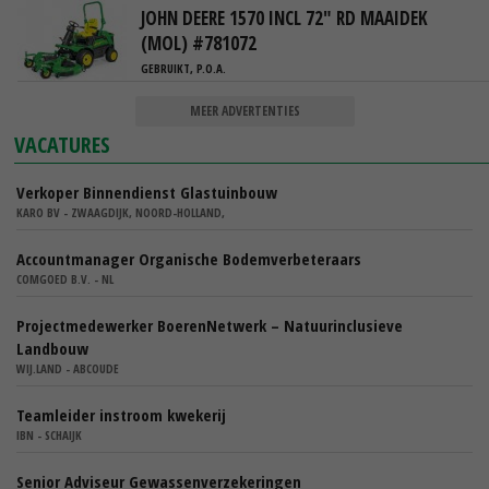
JOHN DEERE 1570 INCL 72" RD MAAIDEK
(MOL) #781072
GEBRUIKT, P.O.A.
MEER ADVERTENTIES
VACATURES
Verkoper Binnendienst Glastuinbouw
KARO BV - ZWAAGDIJK, NOORD-HOLLAND,
Accountmanager Organische Bodemverbeteraars
COMGOED B.V. - NL
Projectmedewerker BoerenNetwerk – Natuurinclusieve
Landbouw
WIJ.LAND - ABCOUDE
Teamleider instroom kwekerij
IBN - SCHAIJK
Senior Adviseur Gewassenverzekeringen