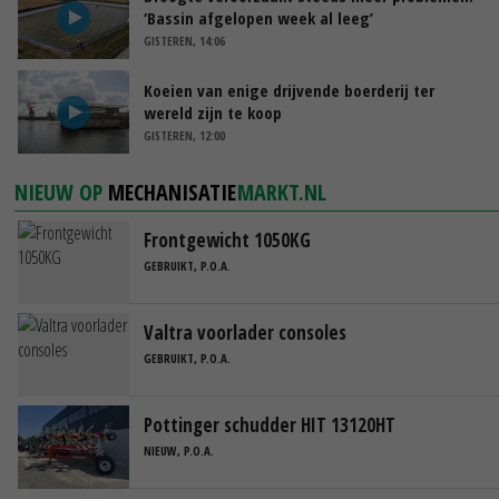
‘Bassin afgelopen week al leeg’
GISTEREN, 14:06
Koeien van enige drijvende boerderij ter
wereld zijn te koop
GISTEREN, 12:00
NIEUW OP
MECHANISATIE
MARKT.NL
Frontgewicht 1050KG
GEBRUIKT, P.O.A.
Valtra voorlader consoles
GEBRUIKT, P.O.A.
Pottinger schudder HIT 13120HT
NIEUW, P.O.A.