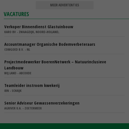
MEER ADVERTENTIES
VACATURES
Verkoper Binnendienst Glastuinbouw
KARO BV - ZWAAGDIJK, NOORD-HOLLAND,
Accountmanager Organische Bodemverbeteraars
COMGOED B.V. - NL
Projectmedewerker BoerenNetwerk – Natuurinclusieve
Landbouw
WIJ.LAND - ABCOUDE
Teamleider instroom kwekerij
IBN - SCHAIJK
Senior Adviseur Gewassenverzekeringen
AGRIVER U.A. - ZOETERMEER