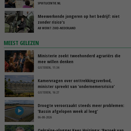
SPUITLICENTIE.NL
Meewerkende jongeren op het bedrijf: niet
zonder risico's
AB WERKT ZUID-NEDERLAND
MEEST GELEZEN
Ministerie zoekt tweehonderd agrariërs die
mee willen denken
GISTEREN, 11:34
Kamervragen over onttrekkingsverbod,
minister spreekt van ‘ondernemersrisico’
GISTEREN, 16:27
Droogte veroorzaakt steeds meer problemen:
‘Bassin afgelopen week al leeg’
06-08-2026
Oekraïne-vlogger Kees Huizinga: ‘Bezoek van