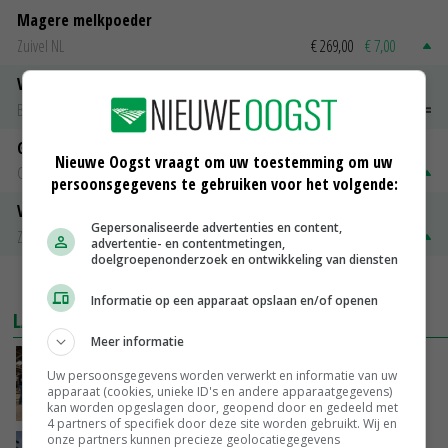
Magere melkpoeder
Zuivel NL
€ 269,00
€ 7,00
Vleeskuikens 2001-2600 gr
Barneveld
€ 1,09
~
€ 1,11
Gerst
Nieuwe Oogst vraagt om uw toestemming om uw
Groningen
€ 197,00
€ 2,00
persoonsgegevens te gebruiken voor het volgende:
Volle melkpoeder
Gepersonaliseerde advertenties en content,
Zuivel NL
€ 345,00
€ 20,00
advertentie- en contentmetingen,
doelgroepenonderzoek en ontwikkeling van diensten
MEER MARKTPRIJZEN
Informatie op een apparaat opslaan en/of openen
LAATSTE NIEUWS
Meer informatie
Na jarenlang meten willen Zuid-Hollandse
Uw persoonsgegevens worden verwerkt en informatie van uw
boeren nu erkenning
apparaat (cookies, unieke ID's en andere apparaatgegevens)
VANDAAG, 07:00
kan worden opgeslagen door, geopend door en gedeeld met
4 partners of specifiek door deze site worden gebruikt. Wij en
onze partners kunnen precieze geolocatiegegevens