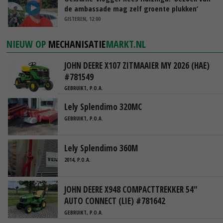
de ambassade mag zelf groente plukken’
GISTEREN, 12:00
NIEUW OP
MECHANISATIE
MARKT.NL
JOHN DEERE X107 ZITMAAIER MY 2026 (HAE)
#781549
GEBRUIKT, P.O.A.
Lely Splendimo 320MC
GEBRUIKT, P.O.A.
Lely Splendimo 360M
2014, P.O.A.
JOHN DEERE X948 COMPACTTREKKER 54"
AUTO CONNECT (LIE) #781642
GEBRUIKT, P.O.A.