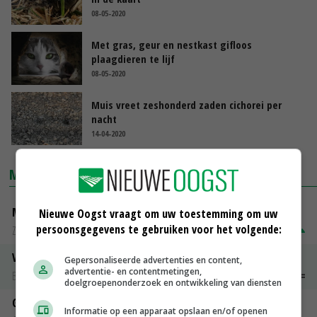
08-05-2020
Met gras, geur en nestkast gifloos
plaagdieren te lijf
08-05-2020
Muis vreet zeshonderd zaden cichorei per
nacht
14-04-2020
MARKTPRIJZEN
Magere melkpoeder
Nieuwe Oogst vraagt om uw toestemming om uw
persoonsgegevens te gebruiken voor het volgende:
Zuivel NL
€ 269,00
€ 7,00
Vleeskuikens 2001-2600 gr
Gepersonaliseerde advertenties en content,
advertentie- en contentmetingen,
Barneveld
€ 1,09
~
€ 1,11
doelgroepenonderzoek en ontwikkeling van diensten
Gerst
Informatie op een apparaat opslaan en/of openen