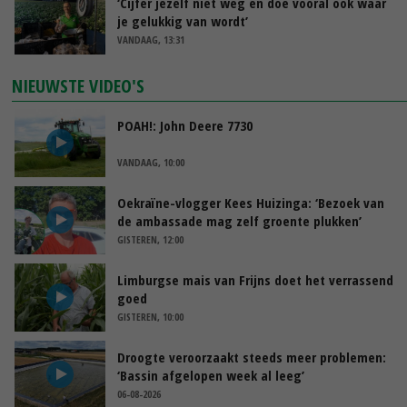
‘Cijfer jezelf niet weg en doe vooral ook waar
je gelukkig van wordt’
VANDAAG, 13:31
NIEUWSTE VIDEO'S
POAH!: John Deere 7730
VANDAAG, 10:00
Oekraïne-vlogger Kees Huizinga: ‘Bezoek van
de ambassade mag zelf groente plukken’
GISTEREN, 12:00
Limburgse mais van Frijns doet het verrassend
goed
GISTEREN, 10:00
Droogte veroorzaakt steeds meer problemen:
‘Bassin afgelopen week al leeg’
06-08-2026