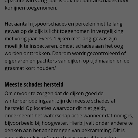
opzichte van vorig jaar is ook het aantal schades door
konijnen toegenomen.
Het aantal rijspoorschades en percelen met te lang
gewas op de dijk is licht toegenomen in vergelijking
met vorig jaar. Evers: 'Dijken met lang gewas zijn
moeilijk te inspecteren, omdat schades aan het oog
worden onttrokken. Daarom wordt gecontroleerd of
eigenaren en pachters van dijken op tijd maaien en de
grasmat kort houden.'
Meeste schades hersteld
Om ervoor te zorgen dat de dijken goed de
winterperiode ingaan, zijn de meeste schades al
hersteld. Op locaties waarvoor dit niet geldt,
onderneemt het waterschap actie wanneer dat nodig is,
bijvoorbeeld bij hoogwater. Hierbij valt onder andere te
denken aan het aanbrengen van bekramming. Dit is
een 'dijkenpleister' om schades mee af te dekken.