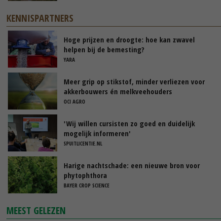
KENNISPARTNERS
Hoge prijzen en droogte: hoe kan zwavel
helpen bij de bemesting?
YARA
Meer grip op stikstof, minder verliezen voor
akkerbouwers én melkveehouders
OCI AGRO
'Wij willen cursisten zo goed en duidelijk
mogelijk informeren'
SPUITLICENTIE.NL
Harige nachtschade: een nieuwe bron voor
phytophthora
BAYER CROP SCIENCE
MEEST GELEZEN