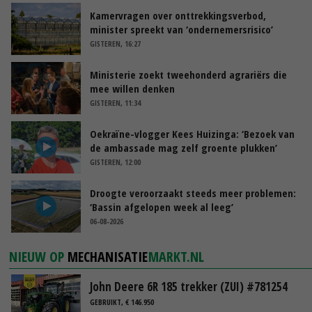
Kamervragen over onttrekkingsverbod,
minister spreekt van ‘ondernemersrisico’
GISTEREN, 16:27
Ministerie zoekt tweehonderd agrariërs die
mee willen denken
GISTEREN, 11:34
Oekraïne-vlogger Kees Huizinga: ‘Bezoek van
de ambassade mag zelf groente plukken’
GISTEREN, 12:00
Droogte veroorzaakt steeds meer problemen:
‘Bassin afgelopen week al leeg’
06-08-2026
NIEUW OP
MECHANISATIE
MARKT.NL
John Deere 6R 185 trekker (ZUI) #781254
GEBRUIKT, € 146.950