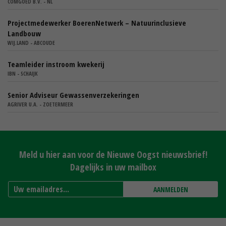
COMGOED B.V. - NL
Projectmedewerker BoerenNetwerk – Natuurinclusieve
Landbouw
WIJ.LAND - ABCOUDE
Teamleider instroom kwekerij
IBN - SCHAIJK
Senior Adviseur Gewassenverzekeringen
AGRIVER U.A. - ZOETERMEER
Meld u hier aan voor de Nieuwe Oogst nieuwsbrief!
Dagelijks in uw mailbox
AANMELDEN