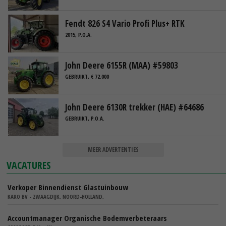
Fendt 826 S4 Vario Profi Plus+ RTK
2015, P.O.A.
John Deere 6155R (MAA) #59803
GEBRUIKT, € 72.000
John Deere 6130R trekker (HAE) #64686
GEBRUIKT, P.O.A.
MEER ADVERTENTIES
VACATURES
Verkoper Binnendienst Glastuinbouw
KARO BV - ZWAAGDIJK, NOORD-HOLLAND,
Accountmanager Organische Bodemverbeteraars