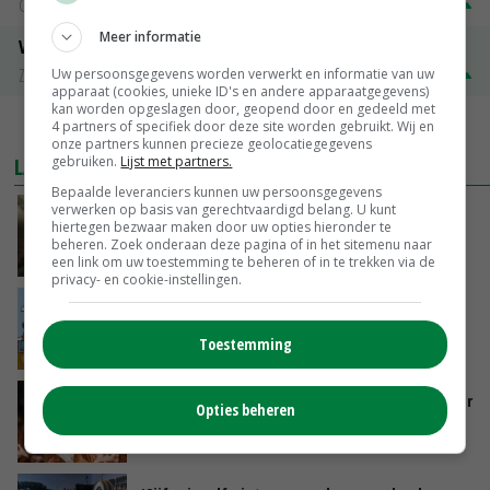
Groningen
€ 197,00
€ 2,00
Meer informatie
Volle melkpoeder
Zuivel NL
€ 345,00
€ 20,00
Uw persoonsgegevens worden verwerkt en informatie van uw
apparaat (cookies, unieke ID's en andere apparaatgegevens)
kan worden opgeslagen door, geopend door en gedeeld met
4 partners of specifiek door deze site worden gebruikt. Wij en
MEER MARKTPRIJZEN
onze partners kunnen precieze geolocatiegegevens
gebruiken.
Lijst met partners.
LAATSTE NIEUWS
Bepaalde leveranciers kunnen uw persoonsgegevens
verwerken op basis van gerechtvaardigd belang. U kunt
‘Samenwerking A-ware en Amalthea gaat
hiertegen bezwaar maken door uw opties hieronder te
zorgen voor meer balans’
beheren. Zoek onderaan deze pagina of in het sitemenu naar
VANDAAG, 16:01
een link om uw toestemming te beheren of in te trekken via de
privacy- en cookie-instellingen.
Internationale vraag naar geitenzuivel blijft
groot: Nederland in Europese top
Toestemming
VANDAAG, 15:33
Vlaamse varkensstapel krimpt, pluimveesector
Opties beheren
groeit door schaalvergroting
VANDAAG, 15:20