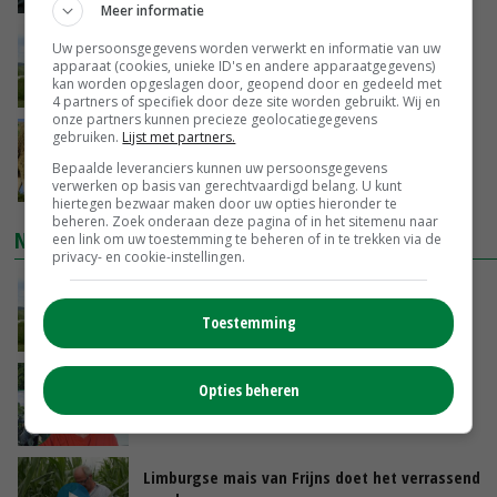
Meer informatie
POAH!: John Deere 7730
Uw persoonsgegevens worden verwerkt en informatie van uw
apparaat (cookies, unieke ID's en andere apparaatgegevens)
kan worden opgeslagen door, geopend door en gedeeld met
VANDAAG, 10:00
4 partners of specifiek door deze site worden gebruikt. Wij en
onze partners kunnen precieze geolocatiegegevens
gebruiken.
Lijst met partners.
Geen vee meer op Noord-Hollandse zeedijken
door aanhoudende droogte
Bepaalde leveranciers kunnen uw persoonsgegevens
VANDAAG, 09:48
verwerken op basis van gerechtvaardigd belang. U kunt
hiertegen bezwaar maken door uw opties hieronder te
beheren. Zoek onderaan deze pagina of in het sitemenu naar
NIEUWSTE VIDEO'S
een link om uw toestemming te beheren of in te trekken via de
privacy- en cookie-instellingen.
POAH!: John Deere 7730
Toestemming
VANDAAG, 10:00
Oekraïne-vlogger Kees Huizinga: ‘Bezoek van
Opties beheren
de ambassade mag zelf groente plukken’
GISTEREN, 12:00
Limburgse mais van Frijns doet het verrassend