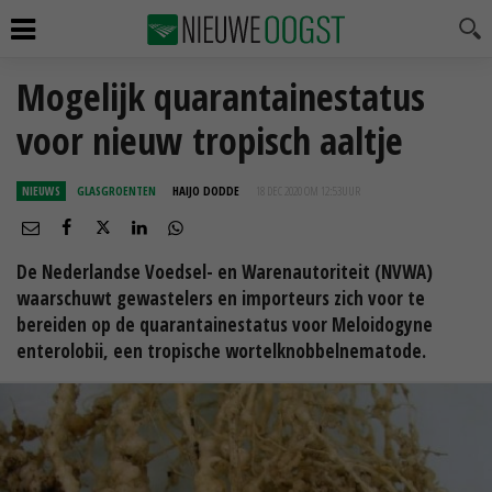
Mogelijk quarantainestatus
voor nieuw tropisch aaltje
NIEUWS
GLASGROENTEN
HAIJO DODDE
18 DEC 2020 OM 12:53
UUR
De Nederlandse Voedsel- en Warenautoriteit (NVWA)
waarschuwt gewastelers en importeurs zich voor te
bereiden op de quarantainestatus voor Meloidogyne
enterolobii, een tropische wortelknobbelnematode.