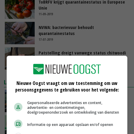
ToBRFV krijgt quarantainestatus in Europese
Unie
11-09-2019
NVWA: bacterievuur behoudt
quarantainestatus
17-07-2019
Patstelling dreigt vanwege status chitwoodi
25-05-2018
LAATSTE NIEUWS
Nieuwe Oogst vraagt om uw toestemming om uw
persoonsgegevens te gebruiken voor het volgende:
‘Cijfer jezelf niet weg en doe vooral ook waar
je gelukkig van wordt’
Gepersonaliseerde advertenties en content,
advertentie- en contentmetingen,
VANDAAG, 13:31
doelgroepenonderzoek en ontwikkeling van diensten
‘De droogte begint ver voor de grens bij
Informatie op een apparaat opslaan en/of openen
Lobith’
VANDAAG, 11:00