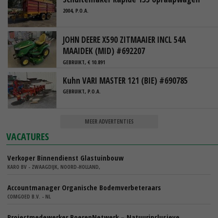
2004, P.O.A.
JOHN DEERE X590 ZITMAAIER INCL 54A
MAAIDEK (MID) #692207
GEBRUIKT, € 10.891
Kuhn VARI MASTER 121 (BIE) #690785
GEBRUIKT, P.O.A.
MEER ADVERTENTIES
VACATURES
Verkoper Binnendienst Glastuinbouw
KARO BV - ZWAAGDIJK, NOORD-HOLLAND,
Accountmanager Organische Bodemverbeteraars
COMGOED B.V. - NL
Projectmedewerker BoerenNetwerk – Natuurinclusieve