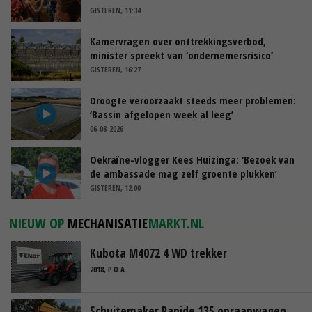
GISTEREN, 11:34
Kamervragen over onttrekkingsverbod,
minister spreekt van ‘ondernemersrisico’
GISTEREN, 16:27
Droogte veroorzaakt steeds meer problemen:
‘Bassin afgelopen week al leeg’
06-08-2026
Oekraïne-vlogger Kees Huizinga: ‘Bezoek van
de ambassade mag zelf groente plukken’
GISTEREN, 12:00
NIEUW OP
MECHANISATIE
MARKT.NL
Kubota M4072 4 WD trekker
2018, P.O.A.
Schuitemaker Rapide 135 opraapwagen