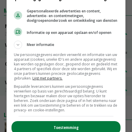
MARKTPRIJZEN
Gepersonaliseerde advertenties en content,
advertentie- en contentmetingen,
doelgroepenonderzoek en ontwikkeling van diensten
Magere melkpoeder
Informatie op een apparaat opslaan en/of openen
Zuivel NL
€ 269,00
€ 7,00
Vleeskuikens 2001-2600 gr
Meer informatie
Barneveld
€ 1,09
~
€ 1,11
Uw persoonsgegevens worden verwerkt en informatie van uw
apparaat (cookies, unieke ID's en andere apparaatgegevens)
Gerst
kan worden opgeslagen door, geopend door en gedeeld met
4 partners of specifiek door deze site worden gebruikt. Wij en
Groningen
€ 197,00
€ 2,00
onze partners kunnen precieze geolocatiegegevens
gebruiken.
Lijst met partners.
Volle melkpoeder
Bepaalde leveranciers kunnen uw persoonsgegevens
Zuivel NL
€ 345,00
€ 20,00
verwerken op basis van gerechtvaardigd belang. U kunt
hiertegen bezwaar maken door uw opties hieronder te
beheren. Zoek onderaan deze pagina of in het sitemenu naar
MEER MARKTPRIJZEN
een link om uw toestemming te beheren of in te trekken via de
privacy- en cookie-instellingen.
LAATSTE NIEUWS
‘Samenwerking A-ware en Amalthea gaat
Toestemming