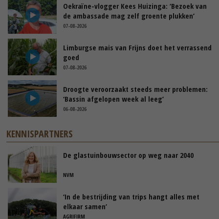
Oekraïne-vlogger Kees Huizinga: ‘Bezoek van
de ambassade mag zelf groente plukken’
07-08-2026
Limburgse mais van Frijns doet het verrassend
goed
07-08-2026
Droogte veroorzaakt steeds meer problemen:
‘Bassin afgelopen week al leeg’
06-08-2026
KENNISPARTNERS
De glastuinbouwsector op weg naar 2040
NVM
‘In de bestrijding van trips hangt alles met
elkaar samen’
AGRIFIRM