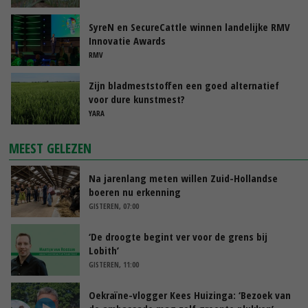
SyreN en SecureCattle winnen landelijke RMV
Innovatie Awards
RMV
Zijn bladmeststoffen een goed alternatief
voor dure kunstmest?
YARA
MEEST GELEZEN
Na jarenlang meten willen Zuid-Hollandse
boeren nu erkenning
GISTEREN, 07:00
‘De droogte begint ver voor de grens bij
Lobith’
GISTEREN, 11:00
Oekraïne-vlogger Kees Huizinga: ‘Bezoek van