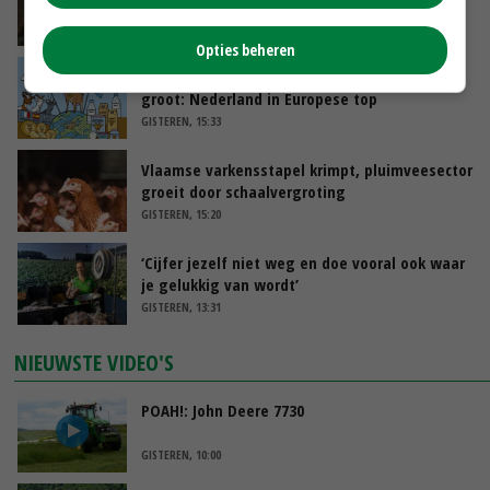
zorgen voor meer balans’
GISTEREN, 16:01
Opties beheren
Internationale vraag naar geitenzuivel blijft
groot: Nederland in Europese top
GISTEREN, 15:33
Vlaamse varkensstapel krimpt, pluimveesector
groeit door schaalvergroting
GISTEREN, 15:20
‘Cijfer jezelf niet weg en doe vooral ook waar
je gelukkig van wordt’
GISTEREN, 13:31
NIEUWSTE VIDEO'S
POAH!: John Deere 7730
GISTEREN, 10:00