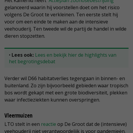
Het Kamerlid heeft
'Actieplan zoönosebestrijding
'
gelanceerd waarin hij voorstellen doet om het risico
volgens De Groot te verkleinen. Ten eerste stelt hij
voor om een einde te maken aan de intensieve
veehouderij. Ten tweede wil de partij de handel in wilde
dieren stopzetten.
•
Lees ook:
Lees en bekijk hier de highlights van
het begrotingsdebat
Verder wil D66 habitatverlies tegengaan in binnen- en
buitenland. Zo zijn bijvoorbeeld gebieden waar tropisch
bos wordt gekapt met een grote biodiversiteit, plekken
waar infectieziekten kunnen overspringen.
Vleermuizen
LTO stelt in een
reactie
op De Groot dat de (intensieve)
veehouderij niet verantwoordelijk is voor pandemieën.