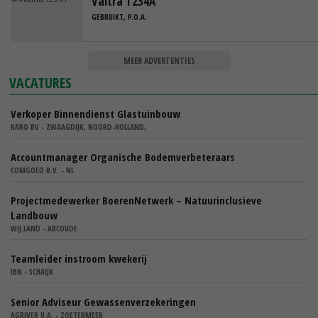
Valtra T234A
GEBRUIKT, P.O.A.
MEER ADVERTENTIES
VACATURES
Verkoper Binnendienst Glastuinbouw
KARO BV - ZWAAGDIJK, NOORD-HOLLAND,
Accountmanager Organische Bodemverbeteraars
COMGOED B.V. - NL
Projectmedewerker BoerenNetwerk – Natuurinclusieve
Landbouw
WIJ.LAND - ABCOUDE
Teamleider instroom kwekerij
IBN - SCHAIJK
Senior Adviseur Gewassenverzekeringen
AGRIVER U.A. - ZOETERMEER