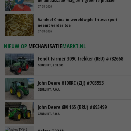
de ambassade mag zelf groente plukken’
07-08-2026
Aandeel China in wereldwijde fritesexport
neemt verder toe
07-08-2026
NIEUW OP
MECHANISATIE
MARKT.NL
Fendt Farmer 309C trekker (REU) #782668
GEBRUIKT, € 31.500
John Deere 6100RC (ZIJ) #703953
GEBRUIKT, P.O.A.
John Deere 6M 165 (BRU) #695499
GEBRUIKT, P.O.A.