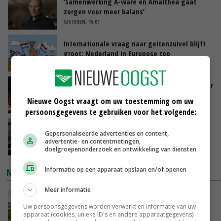
‘Samenwerking A-ware en Amalthea gaat
zorgen voor meer balans’
GISTEREN, 16:01
Internationale vraag naar geitenzuivel blijft
groot: Nederland in Europese top
GISTEREN, 15:33
Vlaamse varkensstapel krimpt, pluimveesector
groeit door schaalvergroting
Nieuwe Oogst vraagt om uw toestemming om uw
GISTEREN, 15:20
persoonsgegevens te gebruiken voor het volgende:
‘Cijfer jezelf niet weg en doe vooral ook waar
Gepersonaliseerde advertenties en content,
je gelukkig van wordt’
advertentie- en contentmetingen,
GISTEREN, 13:31
doelgroepenonderzoek en ontwikkeling van diensten
Informatie op een apparaat opslaan en/of openen
NIEUWSTE VIDEO'S
Meer informatie
POAH!: John Deere 7730
Uw persoonsgegevens worden verwerkt en informatie van uw
GISTEREN, 10:00
apparaat (cookies, unieke ID's en andere apparaatgegevens)