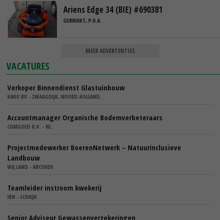
Ariens Edge 34 (BIE) #690381
GEBRUIKT, P.O.A.
MEER ADVERTENTIES
VACATURES
Verkoper Binnendienst Glastuinbouw
KARO BV - ZWAAGDIJK, NOORD-HOLLAND,
Accountmanager Organische Bodemverbeteraars
COMGOED B.V. - NL
Projectmedewerker BoerenNetwerk – Natuurinclusieve
Landbouw
WIJ.LAND - ABCOUDE
Teamleider instroom kwekerij
IBN - SCHAIJK
Senior Adviseur Gewassenverzekeringen