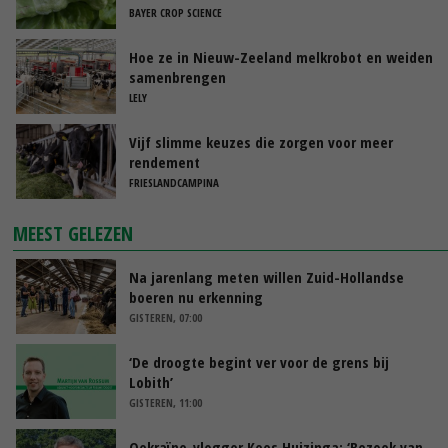
BAYER CROP SCIENCE
Hoe ze in Nieuw-Zeeland melkrobot en weiden
samenbrengen
LELY
Vijf slimme keuzes die zorgen voor meer
rendement
FRIESLANDCAMPINA
MEEST GELEZEN
Na jarenlang meten willen Zuid-Hollandse
boeren nu erkenning
GISTEREN, 07:00
‘De droogte begint ver voor de grens bij
Lobith’
GISTEREN, 11:00
Oekraïne-vlogger Kees Huizinga: ‘Bezoek van