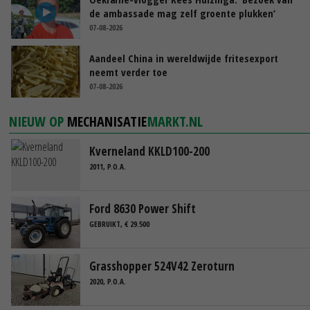
de ambassade mag zelf groente plukken’
07-08-2026
Aandeel China in wereldwijde fritesexport
neemt verder toe
07-08-2026
NIEUW OP
MECHANISATIE
MARKT.NL
Kverneland KKLD100-200
2011, P.O.A.
Ford 8630 Power Shift
GEBRUIKT, € 29.500
Grasshopper 524V42 Zeroturn
2020, P.O.A.