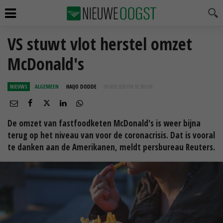
VS stuwt vlot herstel omzet
McDonald's
NIEUWS
ALGEMEEN
HAIJO DODDE
09 NOV 2020 OM 16:38
UUR
De omzet van fastfoodketen McDonald's is weer bijna
terug op het niveau van voor de coronacrisis. Dat is vooral
te danken aan de Amerikanen, meldt persbureau Reuters.