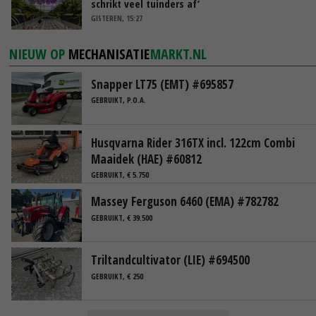
schrikt veel tuinders af’
GISTEREN, 15:27
NIEUW OP
MECHANISATIE
MARKT.NL
Snapper LT75 (EMT) #695857
GEBRUIKT, P.O.A.
Husqvarna Rider 316TX incl. 122cm Combi
Maaidek (HAE) #60812
GEBRUIKT, € 5.750
Massey Ferguson 6460 (EMA) #782782
GEBRUIKT, € 39.500
Triltandcultivator (LIE) #694500
GEBRUIKT, € 250