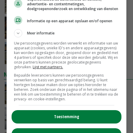
maximaal 20 euro
advertentie- en contentmetingen,
doelgroepenonderzoek en ontwikkeling van diensten
VANDAAG, 14:59
Informatie op een apparaat opslaan en/of openen
Spontane boerenacties in Twente en
Apeldoorn zetten de trend
Meer informatie
VANDAAG, 14:48
Uw persoonsgegevens worden verwerkt en informatie van uw
Droogte veroorzaakt steeds meer problemen:
apparaat (cookies, unieke ID's en andere apparaatgegevens)
‘Bassin afgelopen week al leeg’
kan worden opgeslagen door, geopend door en gedeeld met
4 partners of specifiek door deze site worden gebruikt. Wij en
VANDAAG, 14:06
onze partners kunnen precieze geolocatiegegevens
gebruiken.
Lijst met partners.
NIEUWSTE VIDEO'S
Bepaalde leveranciers kunnen uw persoonsgegevens
verwerken op basis van gerechtvaardigd belang. U kunt
hiertegen bezwaar maken door uw opties hieronder te
Droogte veroorzaakt steeds meer problemen:
beheren. Zoek onderaan deze pagina of in het sitemenu naar
‘Bassin afgelopen week al leeg’
een link om uw toestemming te beheren of in te trekken via de
privacy- en cookie-instellingen.
VANDAAG, 14:06
Koeien van enige drijvende boerderij ter
Toestemming
wereld zijn te koop
VANDAAG, 12:00