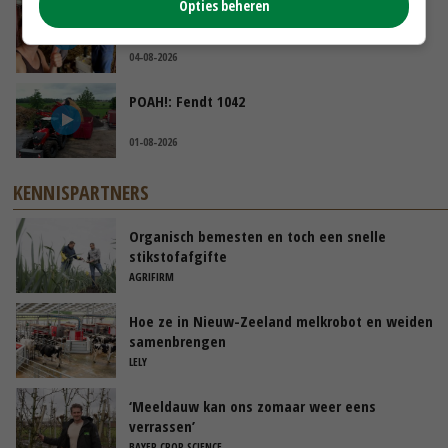
Opties beheren
Danique in Canada: ‘Superveel schik gehad
tijdens stage’
04-08-2026
POAH!: Fendt 1042
01-08-2026
KENNISPARTNERS
Organisch bemesten en toch een snelle
stikstofafgifte
AGRIFIRM
Hoe ze in Nieuw-Zeeland melkrobot en weiden
samenbrengen
LELY
‘Meeldauw kan ons zomaar weer eens
verrassen’
BAYER CROP SCIENCE