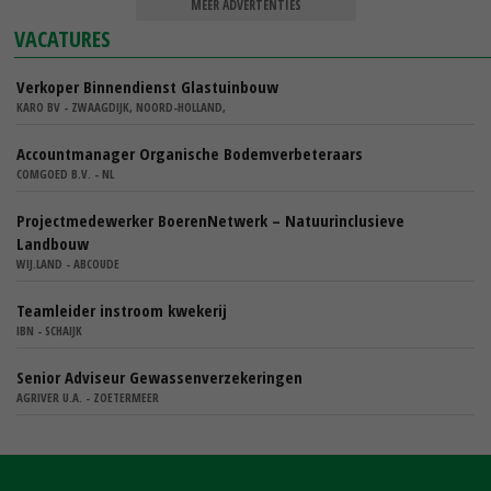
MEER ADVERTENTIES
VACATURES
Verkoper Binnendienst Glastuinbouw
KARO BV - ZWAAGDIJK, NOORD-HOLLAND,
Accountmanager Organische Bodemverbeteraars
COMGOED B.V. - NL
Projectmedewerker BoerenNetwerk – Natuurinclusieve
Landbouw
WIJ.LAND - ABCOUDE
Teamleider instroom kwekerij
IBN - SCHAIJK
Senior Adviseur Gewassenverzekeringen
AGRIVER U.A. - ZOETERMEER