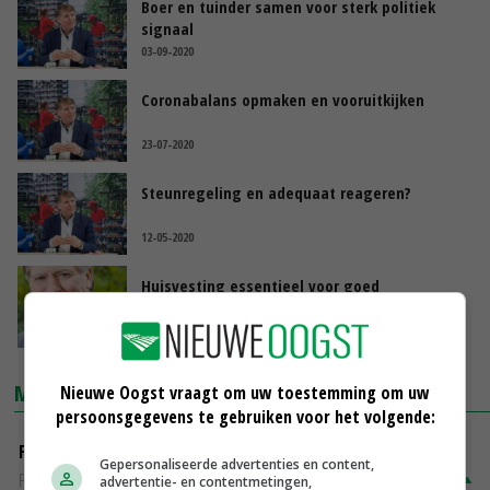
Boer en tuinder samen voor sterk politiek
signaal
03-09-2020
Coronabalans opmaken en vooruitkijken
23-07-2020
Steunregeling en adequaat reageren?
12-05-2020
Huisvesting essentieel voor goed
ondernemerschap
17-03-2020
MARKTPRIJZEN
Nieuwe Oogst vraagt om uw toestemming om uw
persoonsgegevens te gebruiken voor het volgende:
Fritesgeschikt NL Du Be
Gepersonaliseerde advertenties en content,
PotatoNL
€ 15,00
~
€ 23,00
advertentie- en contentmetingen,