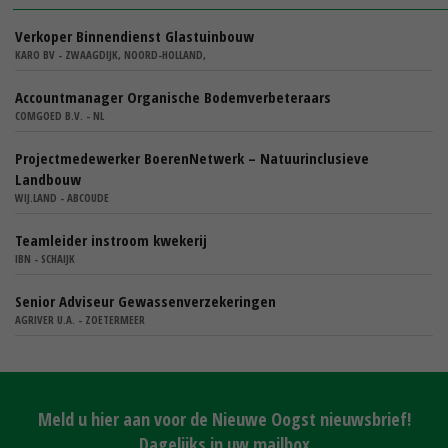
Verkoper Binnendienst Glastuinbouw
KARO BV - ZWAAGDIJK, NOORD-HOLLAND,
Accountmanager Organische Bodemverbeteraars
COMGOED B.V. - NL
Projectmedewerker BoerenNetwerk – Natuurinclusieve
Landbouw
WIJ.LAND - ABCOUDE
Teamleider instroom kwekerij
IBN - SCHAIJK
Senior Adviseur Gewassenverzekeringen
AGRIVER U.A. - ZOETERMEER
Meld u hier aan voor de Nieuwe Oogst nieuwsbrief!
Dagelijks in uw mailbox