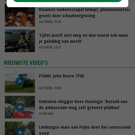
Vlaamse varkensstapel krimpt, pluimveesector
groeit door schaalvergroting
GISTEREN, 15:20
‘Cijfer jezelf niet weg en doe vooral ook waar
je gelukkig van wordt’
GISTEREN, 13:31
NIEUWSTE VIDEO'S
POAH!: John Deere 7730
GISTEREN, 10:00
Oekraïne-vlogger Kees Huizinga: ‘Bezoek van
de ambassade mag zelf groente plukken’
07-08-2026
Limburgse mais van Frijns doet het verrassend
goed