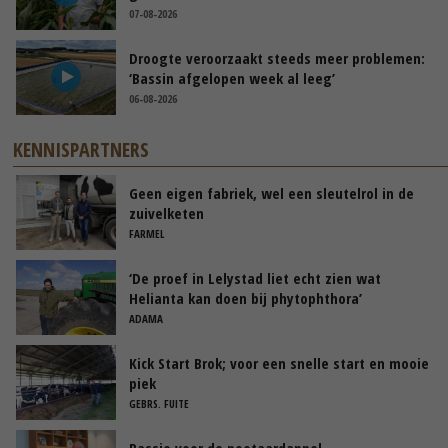
07-08-2026
Droogte veroorzaakt steeds meer problemen:
‘Bassin afgelopen week al leeg’
06-08-2026
KENNISPARTNERS
Geen eigen fabriek, wel een sleutelrol in de
zuivelketen
FARMEL
‘De proef in Lelystad liet echt zien wat
Helianta kan doen bij phytophthora’
ADAMA
Kick Start Brok; voor een snelle start en mooie
piek
GEBRS. FUITE
Passie voor de pootaardappel