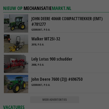
NIEUW OP
MECHANISATIE
MARKT.NL
JOHN DEERE 4066R COMPACTTREKKER (EMT)
#781277
GEBRUIKT, P.O.A.
Walker MT25I-32
2018, P.O.A.
Lely Lotus 900 schudder
2008, P.O.A.
John Deere 7600 (ZIJ) #696750
GEBRUIKT, P.O.A.
MEER ADVERTENTIES
VACATURES