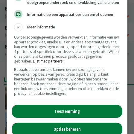
doelgroepenonderzoek en ontwikkeling van diensten
Emmeloord Tarwe
Informatie op een apparaat opslaan en/of openen
Noteringen
€ 205,00
~
€ 208,00
Meer informatie
Emmeloord Schaaltjespeen
Noteringen
€ 5,00
~
€ 20,00
Uw persoonsgegevens worden verwerkt en informatie van uw
apparaat (cookies, unieke ID's en andere apparaatgegevens)
Bintje A 28/35
kan worden opgeslagen door, geopend door en gedeeld met
4 partners of specifiek door deze site worden gebruikt. Wij en
Bintje Info
€ 48,00
~
€ 52,00
onze partners kunnen precieze geolocatiegegevens
gebruiken.
Lijst met partners.
MEER MARKTPRIJZEN
Bepaalde leveranciers kunnen uw persoonsgegevens
verwerken op basis van gerechtvaardigd belang. U kunt
LAATSTE NIEUWS
hiertegen bezwaar maken door uw opties hieronder te
beheren. Zoek onderaan deze pagina of in het sitemenu naar
een link om uw toestemming te beheren of in te trekken via de
‘Samenwerking A-ware en Amalthea gaat
privacy- en cookie-instellingen.
zorgen voor meer balans’
GISTEREN, 16:01
Toestemming
Internationale vraag naar geitenzuivel blijft
groot: Nederland in Europese top
Opties beheren
GISTEREN, 15:33