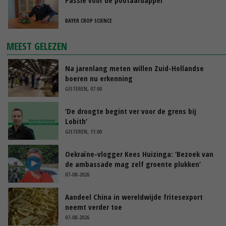
BAYER CROP SCIENCE
MEEST GELEZEN
Na jarenlang meten willen Zuid-Hollandse
boeren nu erkenning
GISTEREN, 07:00
‘De droogte begint ver voor de grens bij
Lobith’
GISTEREN, 11:00
Oekraïne-vlogger Kees Huizinga: ‘Bezoek van
de ambassade mag zelf groente plukken’
07-08-2026
Aandeel China in wereldwijde fritesexport
neemt verder toe
07-08-2026