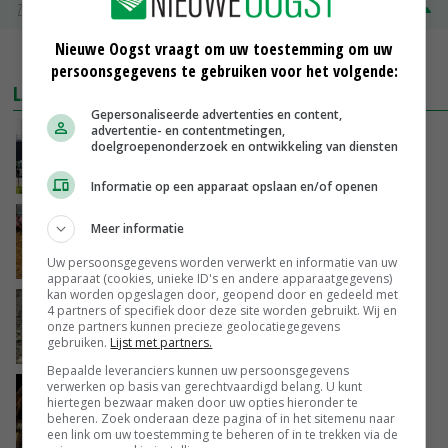
Zuivel NL
€ 345,00
€ 20,00
Nieuwe Oogst vraagt om uw toestemming om uw
MEER MARKTPRIJZEN
persoonsgegevens te gebruiken voor het volgende:
LAATSTE NIEUWS
Gepersonaliseerde advertenties en content,
advertentie- en contentmetingen,
Gemiddelde Europese melkprijs daalt licht in
doelgroepenonderzoek en ontwikkeling van diensten
juni
VANDAAG, 17:04
Informatie op een apparaat opslaan en/of openen
Frans onderzoekcentrum bestrijkt hele
Meer informatie
varkensvleesketen
Uw persoonsgegevens worden verwerkt en informatie van uw
VANDAAG, 15:29
apparaat (cookies, unieke ID's en andere apparaatgegevens)
kan worden opgeslagen door, geopend door en gedeeld met
Emmeloord noteert eerste zaaiuien op
4 partners of specifiek door deze site worden gebruikt. Wij en
maximaal 20 euro
onze partners kunnen precieze geolocatiegegevens
gebruiken.
Lijst met partners.
VANDAAG, 14:59
Bepaalde leveranciers kunnen uw persoonsgegevens
verwerken op basis van gerechtvaardigd belang. U kunt
Spontane boerenacties in Twente en
hiertegen bezwaar maken door uw opties hieronder te
Apeldoorn zetten de trend
beheren. Zoek onderaan deze pagina of in het sitemenu naar
VANDAAG, 14:48
een link om uw toestemming te beheren of in te trekken via de