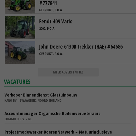
#777841
GEBRUIKT, P.O.A.
Fendt 409 Vario
2000, P.O.A.
John Deere 6130R trekker (HAE) #64686
GEBRUIKT, P.O.A.
MEER ADVERTENTIES
VACATURES
Verkoper Binnendienst Glastuinbouw
KARO BV - ZWAAGDIJK, NOORD-HOLLAND,
Accountmanager Organische Bodemverbeteraars
COMGOED B.V. - NL
Projectmedewerker BoerenNetwerk – Natuurinclusieve