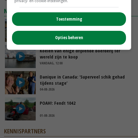
privacy- en cookie-instellingen.
NIEUWSTE VIDEO'S
Toestemming
Droogte veroorzaakt steeds meer problemen:
‘Bassin afgelopen week al leeg’
VANDAAG, 14:06
Opties beheren
Koeien van enige drijvende boerderij ter
wereld zijn te koop
VANDAAG, 12:00
Danique in Canada: ‘Superveel schik gehad
tijdens stage’
04-08-2026
POAH!: Fendt 1042
01-08-2026
KENNISPARTNERS