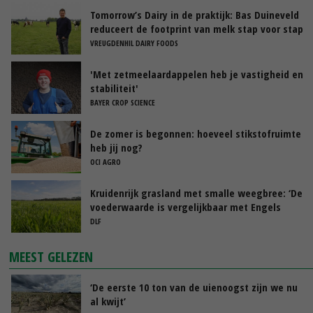
Tomorrow’s Dairy in de praktijk: Bas Duineveld
reduceert de footprint van melk stap voor stap
VREUGDENHIL DAIRY FOODS
'Met zetmeelaardappelen heb je vastigheid en
stabiliteit'
BAYER CROP SCIENCE
De zomer is begonnen: hoeveel stikstofruimte
heb jij nog?
OCI AGRO
Kruidenrijk grasland met smalle weegbree: ‘De
voederwaarde is vergelijkbaar met Engels
raaigras’
DLF
MEEST GELEZEN
‘De eerste 10 ton van de uienoogst zijn we nu
al kwijt’