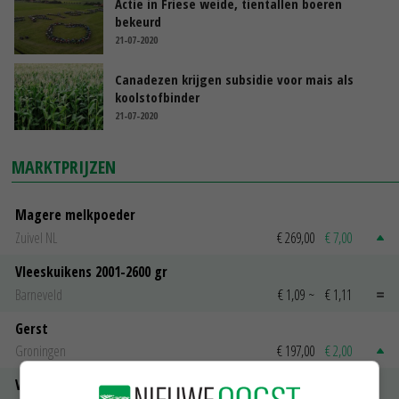
Actie in Friese weide, tientallen boeren
bekeurd
21-07-2020
Canadezen krijgen subsidie voor mais als
koolstofbinder
21-07-2020
MARKTPRIJZEN
Magere melkpoeder
Zuivel NL
€ 269,00
€ 7,00
Vleeskuikens 2001-2600 gr
Barneveld
€ 1,09
~
€ 1,11
Gerst
Groningen
€ 197,00
€ 2,00
Volle melkpoeder