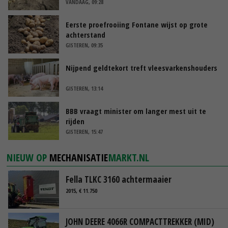
VANDAAG, 09:28
Eerste proefrooiing Fontane wijst op grote
achterstand
GISTEREN, 09:35
Nijpend geldtekort treft vleesvarkenshouders
GISTEREN, 13:14
BBB vraagt minister om langer mest uit te
rijden
GISTEREN, 15:47
NIEUW OP
MECHANISATIE
MARKT.NL
Fella TLKC 3160 achtermaaier
2015, € 11.750
JOHN DEERE 4066R COMPACTTREKKER (MID)