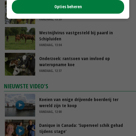
Nederlands project versterkt Iraakse
Opties beheren
groentetelers
VANDAAG, 13:39
Westnijlvirus vastgesteld bij paard in
Schipluiden
VANDAAG, 13:04
Onderzoek: rantsoen van invloed op
wateropname koe
VANDAAG, 12:37
NIEUWSTE VIDEO'S
Koeien van enige drijvende boerderij ter
wereld zijn te koop
VANDAAG, 12:00
Danique in Canada: ‘Superveel schik gehad
tijdens stage’