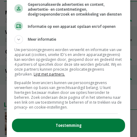
Gepersonaliseerde advertenties en content,
advertentie- en contentmetingen,
Magere melkpoeder
doelgroepenonderzoek en ontwikkeling van diensten
Zuivel NL
€ 269,00
€ 7,00
Informatie op een apparaat opslaan en/of openen
Vleeskuikens 2001-2600 gr
Meer informatie
Barneveld
€ 1,09
~
€ 1,11
Uw persoonsgegevens worden verwerkt en informatie van uw
Gerst
apparaat (cookies, unieke ID's en andere apparaatgegevens)
Groningen
€ 197,00
€ 2,00
kan worden opgeslagen door, geopend door en gedeeld met
4 partners of specifiek door deze site worden gebruikt. Wij en
onze partners kunnen precieze geolocatiegegevens
Volle melkpoeder
gebruiken.
Lijst met partners.
Zuivel NL
€ 345,00
€ 20,00
Bepaalde leveranciers kunnen uw persoonsgegevens
verwerken op basis van gerechtvaardigd belang. U kunt
hiertegen bezwaar maken door uw opties hieronder te
MEER MARKTPRIJZEN
beheren. Zoek onderaan deze pagina of in het sitemenu naar
een link om uw toestemming te beheren of in te trekken via de
LAATSTE NIEUWS
privacy- en cookie-instellingen.
Tönnies pleit voor vaste varkensprijs voor
periode van zes maanden
Toestemming
VANDAAG, 13:49