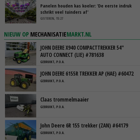
Panelen houden kas koeler: ‘De eerste indruk
schrikt veel tuinders af’
GISTEREN, 15:27
NIEUW OP
MECHANISATIE
MARKT.NL
JOHN DEERE X940 COMPACTTREKKER 54"
AUTO CONNECT (LIE) #781638
GEBRUIKT, P.O.A.
JOHN DEERE 6155R TREKKER AP (HAE) #60472
GEBRUIKT, P.O.A.
Claas trommelmaaier
GEBRUIKT, P.O.A.
John Deere 6R 155 trekker (ZAN) #64179
GEBRUIKT, P.O.A.