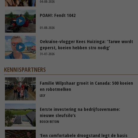
04-08-2026
POAH!: Fendt 1042
01-08-2026
Oekraïne-vlogger Kees Huizinga: ‘Tarwe wordt
geperst, koeien hebben stro nodig’
31-07-2026
KENNISPARTNERS
Familie Wilpshaar groeit in Canada: 500 koeien
en robotmelken
LELY
Eerste investering na bedrijfsovername:
nieuwe sleufsilo’s
BOSCH BETON
‘Een comfortabele droogstand legt de basis