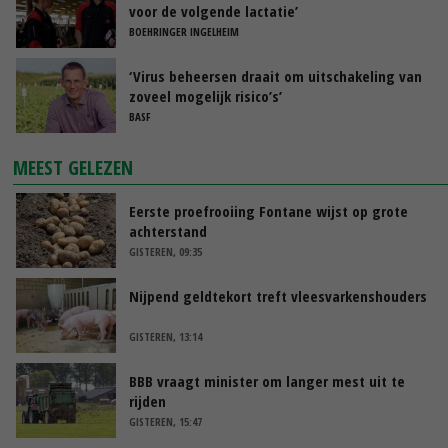
voor de volgende lactatie’
BOEHRINGER INGELHEIM
‘Virus beheersen draait om uitschakeling van
zoveel mogelijk risico’s’
BASF
MEEST GELEZEN
Eerste proefrooiing Fontane wijst op grote
achterstand
GISTEREN, 09:35
Nijpend geldtekort treft vleesvarkenshouders
GISTEREN, 13:14
BBB vraagt minister om langer mest uit te
rijden
GISTEREN, 15:47