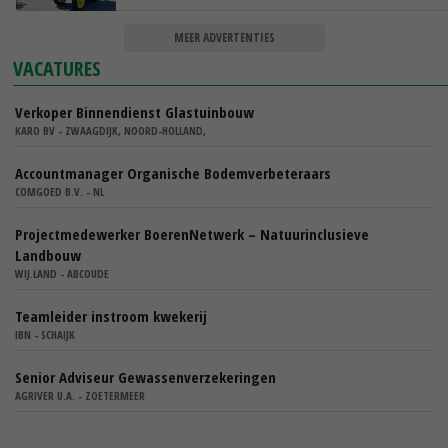
MEER ADVERTENTIES
VACATURES
Verkoper Binnendienst Glastuinbouw
KARO BV - ZWAAGDIJK, NOORD-HOLLAND,
Accountmanager Organische Bodemverbeteraars
COMGOED B.V. - NL
Projectmedewerker BoerenNetwerk – Natuurinclusieve
Landbouw
WIJ.LAND - ABCOUDE
Teamleider instroom kwekerij
IBN - SCHAIJK
Senior Adviseur Gewassenverzekeringen
AGRIVER U.A. - ZOETERMEER