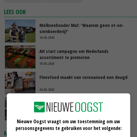
LEES OOK
Melkveehouder Mul: 'Waarom geen ot-en-
sienboerderij?'
18-06-2020
AH start campagne om Nederlands
assortiment te promoten
18-05-2020
Flevofood maakt van coronanood een deugd
04-05-2020
Elke week gratis appels naar zorgcentra
21-04-2020
Nieuwe Oogst vraagt om uw toestemming om uw
persoonsgegevens te gebruiken voor het volgende:
MARKTPRIJZEN