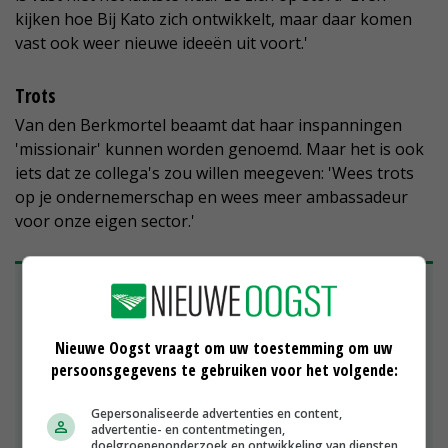
kijken hoe Bij Kato zich ontwikkelt, maar daar komen
vast ook weer nieuwe ideeën uit voort.'
Trots
Van den Berkmortel beaamt dat haar inspanningen
'missionair' kunnen worden genoemd. Maar het is ook
iets dat ze collega's zou willen meegeven: 'Wees trots
op je ondernemerschap en wees meer ambassadeur
voor onze eigen sector.'
EU PiG jaagt innovatie bij Europese
varkenshouders aan
Nederland was dit jaar weer goed voor twee van de
Nieuwe Oogst vraagt om uw toestemming om uw
acht ambassadeurs die de EU Pig Innovation Group
persoonsgegevens te gebruiken voor het volgende:
(EU Pig) jaarlijks benoemd. EU PiG brengt ieder jaar
ontwikkelingen voor het voetlicht met als doel
Gepersonaliseerde advertenties en content,
kennis te delen en te verspreiden. Op die manier wil
advertentie- en contentmetingen,
doelgroepenonderzoek en ontwikkeling van diensten