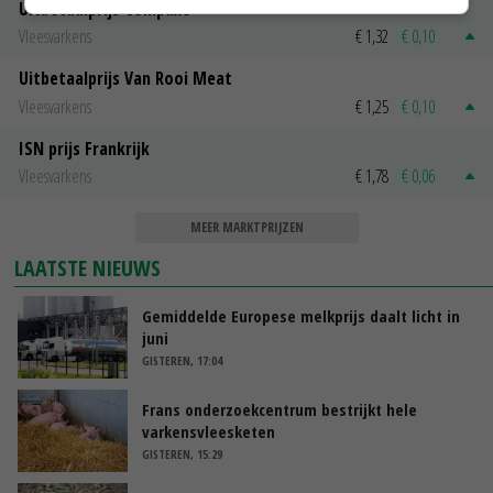
Uitbetaalprijs Compaxo
Vleesvarkens
€ 1,32
€ 0,10
Uitbetaalprijs Van Rooi Meat
Vleesvarkens
€ 1,25
€ 0,10
ISN prijs Frankrijk
Vleesvarkens
€ 1,78
€ 0,06
MEER MARKTPRIJZEN
LAATSTE NIEUWS
Gemiddelde Europese melkprijs daalt licht in
juni
GISTEREN, 17:04
Frans onderzoekcentrum bestrijkt hele
varkensvleesketen
GISTEREN, 15:29