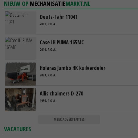
NIEUW OP
MECHANISATIE
MARKT.NL
Deutz-Fahr 11041
2002, P.O.A.
Case IH PUMA 165MC
2019, P.O.A.
Holaras Jumbo HK kuilverdeler
2024, P.O.A.
Allis chalmers D-270
1956, P.O.A.
MEER ADVERTENTIES
VACATURES