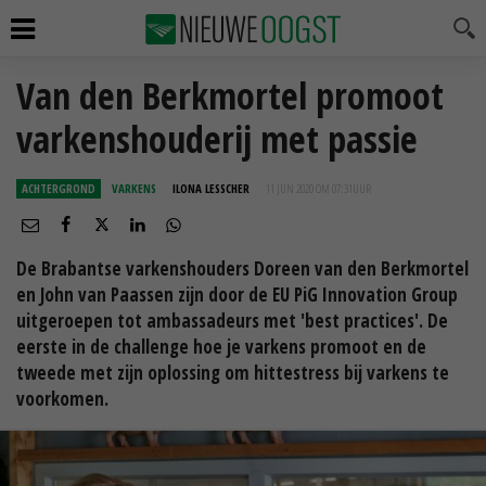
Van den Berkmortel promoot
varkenshouderij met passie
ACHTERGROND
VARKENS
ILONA LESSCHER
11 JUN 2020 OM 07:31
UUR
De Brabantse varkenshouders Doreen van den Berkmortel
en John van Paassen zijn door de EU PiG Innovation Group
uitgeroepen tot ambassadeurs met 'best practices'. De
eerste in de challenge hoe je varkens promoot en de
tweede met zijn oplossing om hittestress bij varkens te
voorkomen.