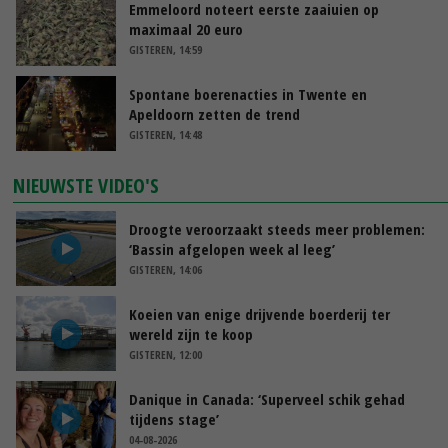
Emmeloord noteert eerste zaaiuien op
maximaal 20 euro
GISTEREN, 14:59
Spontane boerenacties in Twente en
Apeldoorn zetten de trend
GISTEREN, 14:48
NIEUWSTE VIDEO'S
Droogte veroorzaakt steeds meer problemen:
‘Bassin afgelopen week al leeg’
GISTEREN, 14:06
Koeien van enige drijvende boerderij ter
wereld zijn te koop
GISTEREN, 12:00
Danique in Canada: ‘Superveel schik gehad
tijdens stage’
04-08-2026