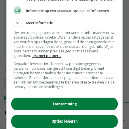
EU PiG bijdragen aan het ontwikkelingsniveau van
de varkenshouderij in de Europese Unie. De vier
Informatie op een apparaat opslaan en/of openen
hoofdthema's zijn: dierenwelzijn, vleeskwaliteit,
gezondheidsmanagement en precisieproductie. Elk
Meer informatie
thema kent twee challenges, die jaarlijks wisselen.
De aanpak van hittestress door John van Paassen
Uw persoonsgegevens worden verwerkt en informatie van uw
apparaat (cookies, unieke ID's en andere apparaatgegevens)
valt onder dierenwelzijn en de sectorpromotie van
kan worden opgeslagen door, geopend door en gedeeld met
Doreen van den Berkmortel onder vleeskwaliteit.
4 partners of specifiek door deze site worden gebruikt. Wij en
onze partners kunnen precieze geolocatiegegevens
ZLTO verzorgt jaarlijks de voordrachten.
gebruiken.
Lijst met partners.
Bepaalde leveranciers kunnen uw persoonsgegevens
verwerken op basis van gerechtvaardigd belang. U kunt
Bekijk meer over:
hiertegen bezwaar maken door uw opties hieronder te
beheren. Zoek onderaan deze pagina of in het sitemenu naar
een link om uw toestemming te beheren of in te trekken via de
EU Pig Innovation Group
imago
privacy- en cookie-instellingen.
MARKTPRIJZEN
Toestemming
Uitbetaalprijs DCA BestPigletPrice
Biggen weekprijzen
€ 26,50
€ 0,50
Opties beheren