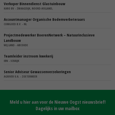
Verkoper Binnendienst Glastuinbouw
KARO BV - ZWAAGDIJK, NOORD-HOLLAND,
Accountmanager Organische Bodemverbeteraars
COMGOED B.V. - NL
Projectmedewerker BoerenNetwerk – Natuurinclusieve
Landbouw
WIJ.LAND - ABCOUDE
Teamleider instroom kwekerij
IBN - SCHAIJK
Senior Adviseur Gewassenverzekeringen
AGRIVER U.A. - ZOETERMEER
Meld u hier aan voor de Nieuwe Oogst nieuwsbrief!
Dagelijks in uw mailbox