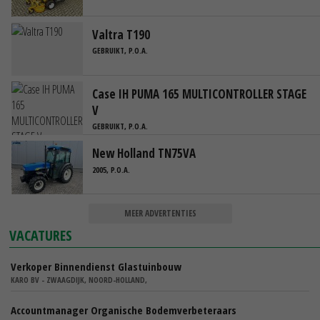
Valtra T190
GEBRUIKT, P.O.A.
Case IH PUMA 165 MULTICONTROLLER STAGE
V
GEBRUIKT, P.O.A.
New Holland TN75VA
2005, P.O.A.
MEER ADVERTENTIES
VACATURES
Verkoper Binnendienst Glastuinbouw
KARO BV - ZWAAGDIJK, NOORD-HOLLAND,
Accountmanager Organische Bodemverbeteraars