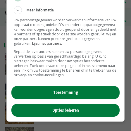
Groningen
€ 197,00
€ 2,00
Meer informatie
Volle melkpoeder
Zuivel NL
€ 345,00
€ 20,00
Uw persoonsgegevens worden verwerkt en informatie van uw
apparaat (cookies, unieke ID's en andere apparaatgegevens)
kan worden opgeslagen door, geopend door en gedeeld met
4 partners of specifiek door deze site worden gebruikt. Wij en
MEER MARKTPRIJZEN
onze partners kunnen precieze geolocatiegegevens
gebruiken.
Lijst met partners.
LAATSTE NIEUWS
Bepaalde leveranciers kunnen uw persoonsgegevens
verwerken op basis van gerechtvaardigd belang. U kunt
‘Door hittegolf is aantal terugkomers bij
hiertegen bezwaar maken door uw opties hieronder te
zeugen verdubbeld’
beheren. Zoek onderaan deze pagina of in het sitemenu naar
VANDAAG, 06:19
een link om uw toestemming te beheren of in te trekken via de
privacy- en cookie-instellingen.
Gemiddelde Europese melkprijs daalt licht in
juni
Toestemming
GISTEREN, 17:04
Frans onderzoekcentrum bestrijkt hele
Opties beheren
varkensvleesketen
GISTEREN, 15:29