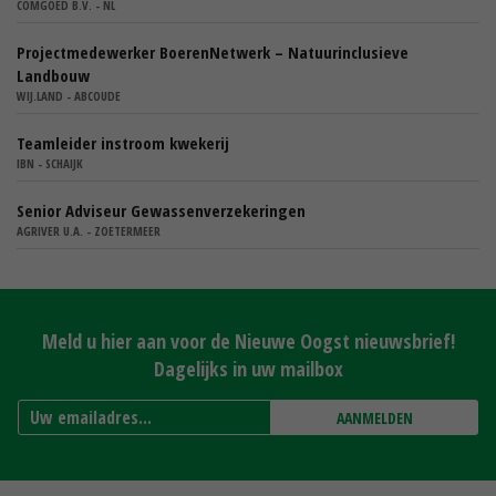
COMGOED B.V. - NL
Projectmedewerker BoerenNetwerk – Natuurinclusieve
Landbouw
WIJ.LAND - ABCOUDE
Teamleider instroom kwekerij
IBN - SCHAIJK
Senior Adviseur Gewassenverzekeringen
AGRIVER U.A. - ZOETERMEER
Meld u hier aan voor de Nieuwe Oogst nieuwsbrief!
Dagelijks in uw mailbox
AANMELDEN