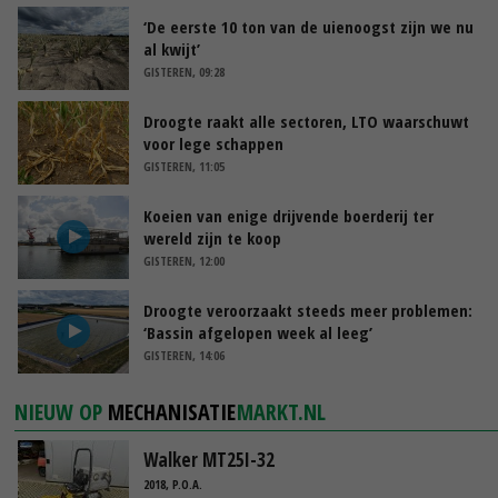
‘De eerste 10 ton van de uienoogst zijn we nu
al kwijt’
GISTEREN, 09:28
Droogte raakt alle sectoren, LTO waarschuwt
voor lege schappen
GISTEREN, 11:05
Koeien van enige drijvende boerderij ter
wereld zijn te koop
GISTEREN, 12:00
Droogte veroorzaakt steeds meer problemen:
‘Bassin afgelopen week al leeg’
GISTEREN, 14:06
NIEUW OP
MECHANISATIE
MARKT.NL
Walker MT25I-32
2018, P.O.A.