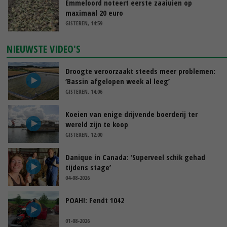
Emmeloord noteert eerste zaaiuien op
maximaal 20 euro
GISTEREN, 14:59
NIEUWSTE VIDEO'S
Droogte veroorzaakt steeds meer problemen:
‘Bassin afgelopen week al leeg’
GISTEREN, 14:06
Koeien van enige drijvende boerderij ter
wereld zijn te koop
GISTEREN, 12:00
Danique in Canada: ‘Superveel schik gehad
tijdens stage’
04-08-2026
POAH!: Fendt 1042
01-08-2026