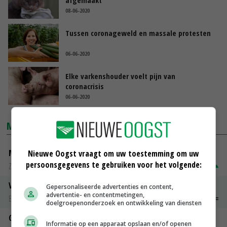
afgemaakt
08-06-2020
Tussen coronageweld en massale protesten
06-06-2020
Elke varkenshouder voelt pijn van
coronacrisis
06-06-2020
MARKTPRIJZEN
Magere melkpoeder
Nieuwe Oogst vraagt om uw toestemming om uw
persoonsgegevens te gebruiken voor het volgende:
Zuivel NL
€ 269,00
€ 7,00
Vleeskuikens 2001-2600 gr
Gepersonaliseerde advertenties en content,
advertentie- en contentmetingen,
Barneveld
€ 1,09
~
€ 1,11
doelgroepenonderzoek en ontwikkeling van diensten
Gerst
Informatie op een apparaat opslaan en/of openen