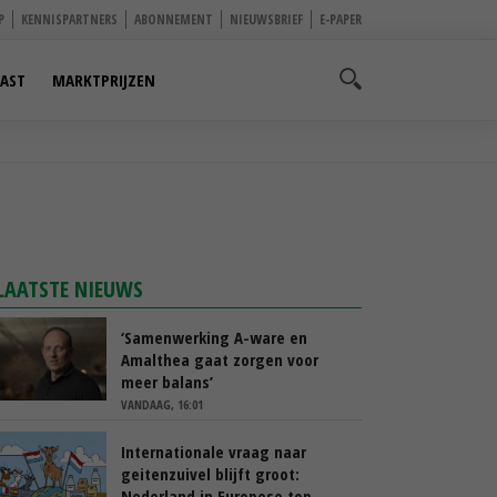
P
KENNISPARTNERS
ABONNEMENT
NIEUWSBRIEF
E-PAPER
AST
MARKTPRIJZEN
LAATSTE NIEUWS
‘Samenwerking A-ware en
Amalthea gaat zorgen voor
meer balans’
VANDAAG, 16:01
Internationale vraag naar
geitenzuivel blijft groot:
Nederland in Europese top