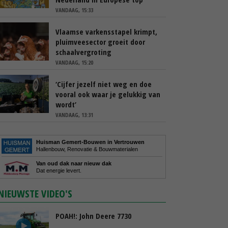
VANDAAG, 15:33
Vlaamse varkensstapel krimpt,
pluimveesector groeit door
schaalvergroting
VANDAAG, 15:20
‘Cijfer jezelf niet weg en doe
vooral ook waar je gelukkig van
wordt’
VANDAAG, 13:31
Huisman Gemert-Bouwen in Vertrouwen
Hallenbouw, Renovatie & Bouwmaterialen
Van oud dak naar nieuw dak
Dat energie levert.
NIEUWSTE VIDEO'S
POAH!: John Deere 7730