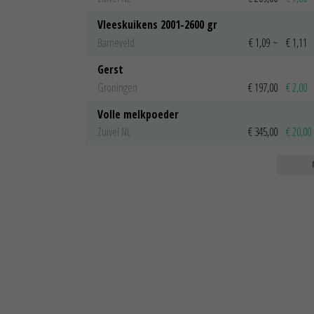
Vleeskuikens 2001-2600 gr
Barneveld
€ 1,09
~
€ 1,11
Gerst
Groningen
€ 197,00
€ 2,00
Volle melkpoeder
Zuivel NL
€ 345,00
€ 20,00