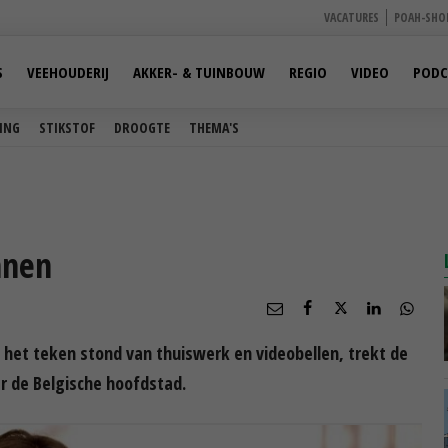
VACATURES
POAH-SHO
S
VEEHOUDERIJ
AKKER- & TUINBOUW
REGIO
VIDEO
PODC
ING
STIKSTOF
DROOGTE
THEMA'S
nnen
n het teken stond van thuiswerk en videobellen, trekt de
 de Belgische hoofdstad.