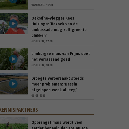
VANDAAG, 10:00
Oekraïne-vlogger Kees
Huizinga: ‘Bezoek van de
ambassade mag zelf groente
plukken’
GISTEREN, 12:00
Limburgse mais van Frijns doet
het verrassend goed
GISTEREN, 10:00
Droogte veroorzaakt steeds
meer problemen: ‘Bassin
afgelopen week al leeg’
06-08-2026
KENNISPARTNERS
Opbrengst mais wordt veel
eerder bepaald dan tot nu toe