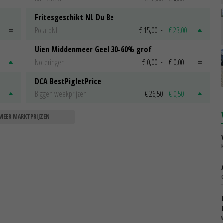
Fritesgeschikt NL Du Be
PotatoNL
€ 15,00
~
€ 23,00
Uien Middenmeer Geel 30-60% grof
Noteringen
€ 0,00
~
€ 0,00
DCA BestPigletPrice
Biggen weekprijzen
€ 26,50
€ 0,50
MEER MARKTPRIJZEN