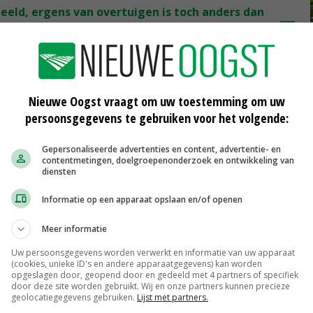
beeld, ergens van overtuigen is toch anders dan
PESE INSTELLINGEN IN BRUSSEL
Nieuwe Oogst vraagt om uw toestemming om uw
ijn collega’s en mij al een uitdaging op zich. Als
persoonsgegevens te gebruiken voor het volgende:
collega’s in de Europese landbouwkoepel Copa Cogeca
ouw. Lijnen zijn kort, je loopt gemakkelijk ergens binnen
Gepersonaliseerde advertenties en content, advertentie- en
contentmetingen, doelgroepenonderzoek en ontwikkeling van
rd. Precies hetzelfde geldt voor contact met
diensten
Informatie op een apparaat opslaan en/of openen
-mail gaan, is naast inhoudelijke voorbereiding ook de
Meer informatie
mand in een call, met of zonder beeld, ergens van
Uw persoonsgegevens worden verwerkt en informatie van uw apparaat
. Formele en informele bijeenkomsten hebben het
(cookies, unieke ID's en andere apparaatgegevens) kan worden
opgeslagen door, geopend door en gedeeld met 4 partners of specifiek
en ziet en simpelweg even de hand schudt. Niet
door deze site worden gebruikt. Wij en onze partners kunnen precieze
geolocatiegegevens gebruiken.
Lijst met partners.
e Commissie zowel twee ambitieuze strategieën (van-