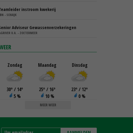
Teamleider instroom kwekerij
IBN - SCHAIJK
Senior Adviseur Gewassenverzekeringen
AGRIVER U.A. - ZOETERMEER
WEER
Zondag
Maandag
Dinsdag
30
°
/ 14
°
25
°
/ 16
°
23
°
/ 12
°
5 %
10 %
0 %
MEER WEER
AANMELDEN