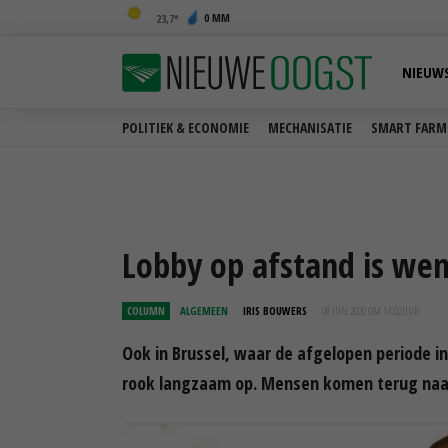
0 MM
23,7
NIEUW
POLITIEK & ECONOMIE
MECHANISATIE
SMART FARM
Lobby op afstand is we
COLUMN
ALGEMEEN
IRIS BOUWERS
08 JUN 2020 OM 14:02
UUR
Ook in Brussel, waar de afgelopen periode i
rook langzaam op. Mensen komen terug naar