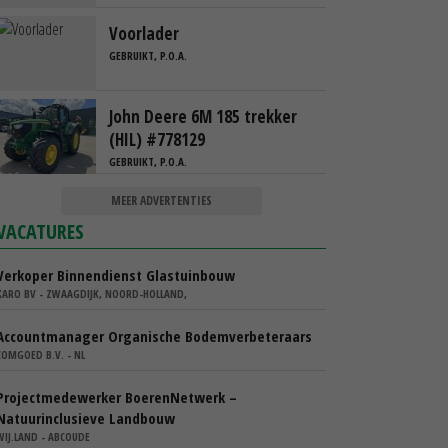
Voorlader
GEBRUIKT, P.O.A.
John Deere 6M 185 trekker
(HIL) #778129
GEBRUIKT, P.O.A.
MEER ADVERTENTIES
VACATURES
Verkoper Binnendienst Glastuinbouw
KARO BV - ZWAAGDIJK, NOORD-HOLLAND,
Accountmanager Organische Bodemverbeteraars
COMGOED B.V. - NL
Projectmedewerker BoerenNetwerk –
Natuurinclusieve Landbouw
WIJ.LAND - ABCOUDE