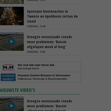
Spontane boerenacties in
Twente en Apeldoorn zetten de
trend
VANDAAG, 14:48
Droogte veroorzaakt steeds
meer problemen: ‘Bassin
afgelopen week al leeg’
VANDAAG, 14:06
Van oud dak naar nieuw dak
Dat energie levert.
Huisman Gemert-Bouwen in Vertrouwen
Hallenbouw, Renovatie & Bouwmaterialen
NIEUWSTE VIDEO'S
Droogte veroorzaakt steeds
meer problemen: ‘Bassin
afgelopen week al leeg’