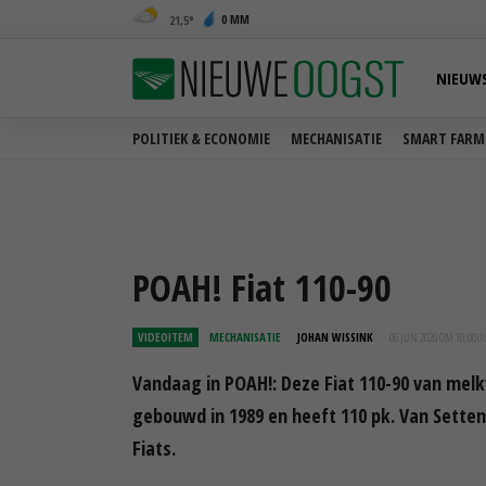
0 MM
21,5
NIEUW
POLITIEK & ECONOMIE
MECHANISATIE
SMART FARM
POAH! Fiat 110-90
VIDEOITEM
MECHANISATIE
JOHAN WISSINK
06 JUN 2020 OM 10:00
U
Vandaag in POAH!: Deze Fiat 110-90 van mel
gebouwd in 1989 en heeft 110 pk. Van Setten 
Fiats.