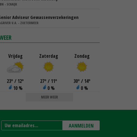
IBN - SCHAIJK
Senior Adviseur Gewassenverzekeringen
AGRIVER U.A. - ZOETERMEER
WEER
Vrijdag
Zaterdag
Zondag
23
°
/ 12
°
27
°
/ 11
°
30
°
/ 14
°
10 %
0 %
0 %
MEER WEER
AANMELDEN