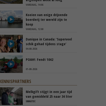
VANDAAG, 14:06
Koeien van enige drijvende
boerderij ter wereld zijn te
koop
VANDAAG, 12:00
Danique in Canada: ‘Superveel
schik gehad tijdens stage’
04-08-2026
POAH!: Fendt 1042
01-08-2026
KENNISPARTNERS
Melkgift stijgt in een jaar tijd
van gemiddeld 25 naar 34 liter
per dag
SMAXTEC