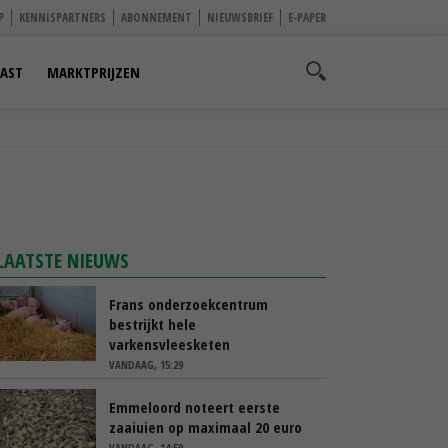
P
KENNISPARTNERS
ABONNEMENT
NIEUWSBRIEF
E-PAPER
AST
MARKTPRIJZEN
LAATSTE NIEUWS
Frans onderzoekcentrum
bestrijkt hele
varkensvleesketen
VANDAAG, 15:29
Emmeloord noteert eerste
zaaiuien op maximaal 20 euro
VANDAAG, 14:59