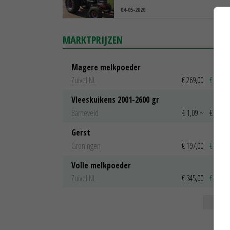
04-05-2020
MARKTPRIJZEN
Magere melkpoeder
Zuivel NL
€ 269,00
€ 7,00
Vleeskuikens 2001-2600 gr
Barneveld
€ 1,09
~
€ 1,11
Gerst
Groningen
€ 197,00
€ 2,00
Volle melkpoeder
Zuivel NL
€ 345,00
€ 20,00