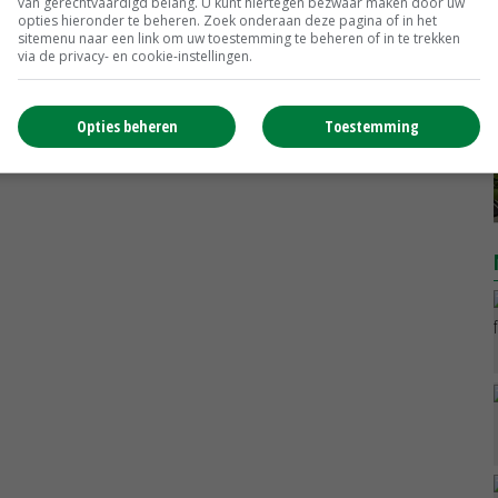
van gerechtvaardigd belang. U kunt hiertegen bezwaar maken door uw
opties hieronder te beheren. Zoek onderaan deze pagina of in het
sitemenu naar een link om uw toestemming te beheren of in te trekken
via de privacy- en cookie-instellingen.
Opties beheren
Toestemming