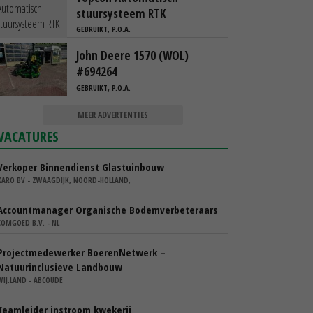
stuursysteem RTK
GEBRUIKT, P.O.A.
John Deere 1570 (WOL)
#694264
GEBRUIKT, P.O.A.
MEER ADVERTENTIES
VACATURES
Verkoper Binnendienst Glastuinbouw
KARO BV - ZWAAGDIJK, NOORD-HOLLAND,
Accountmanager Organische Bodemverbeteraars
COMGOED B.V. - NL
Projectmedewerker BoerenNetwerk –
Natuurinclusieve Landbouw
WIJ.LAND - ABCOUDE
Teamleider instroom kwekerij