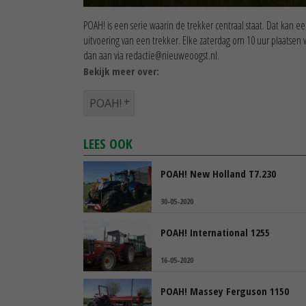
0
seconds
POAH! is een serie waarin de trekker centraal staat. Dat kan 
of
uitvoering van een trekker. Elke zaterdag om 10 uur plaatsen 
2
dan aan via redactie@nieuweoogst.nl.
minutes,
42
Bekijk meer over:
seconds
Volume
90%
POAH!
LEES OOK
POAH! New Holland T7.230
30-05-2020
POAH! International 1255
16-05-2020
POAH! Massey Ferguson 1150