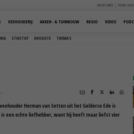
VACATURES
POAH-SHO
S
VEEHOUDERIJ
AKKER- & TUINBOUW
REGIO
VIDEO
PODC
ING
STIKSTOF
DROOGTE
THEMA'S
UR
kveehouder Herman van Setten uit het Gelderse Ede is
is een echte liefhebber, want hij heeft maar liefst vier