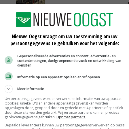
25-04-2020
Nieuwe Oogst vraagt om uw toestemming om uw
Scharreleieren maat 59
persoonsgegevens te gebruiken voor het volgende:
Barneveld
€ 12,00
€ 0,00
Fritesgeschikt NL Du Be
Gepersonaliseerde advertenties en content, advertentie- en
contentmetingen, doelgroepenonderzoek en ontwikkeling van
PotatoNL
€ 15,00
~
€ 23,00
diensten
Uien Middenmeer Geel 30-60% grof
Informatie op een apparaat opslaan en/of openen
Noteringen
€ 0,00
~
€ 0,00
Meer informatie
DCA BestPigletPrice
Uw persoonsgegevens worden verwerkt en informatie van uw apparaat
Biggen weekprijzen
€ 26,50
€ 0,50
(cookies, unieke ID's en andere apparaatgegevens) kan worden
opgeslagen door, geopend door en gedeeld met 4 partners of specifiek
door deze site worden gebruikt. Wij en onze partners kunnen precieze
MEER MARKTPRIJZEN
geolocatiegegevens gebruiken.
Lijst met partners.
Bepaalde leveranciers kunnen uw persoonsgegevens verwerken op basis