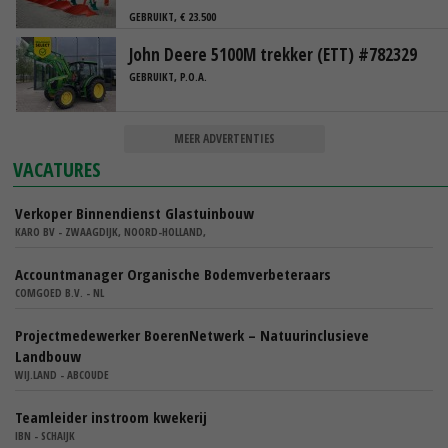
GEBRUIKT, € 23.500
John Deere 5100M trekker (ETT) #782329
GEBRUIKT, P.O.A.
MEER ADVERTENTIES
VACATURES
Verkoper Binnendienst Glastuinbouw
KARO BV - ZWAAGDIJK, NOORD-HOLLAND,
Accountmanager Organische Bodemverbeteraars
COMGOED B.V. - NL
Projectmedewerker BoerenNetwerk – Natuurinclusieve
Landbouw
WIJ.LAND - ABCOUDE
Teamleider instroom kwekerij
IBN - SCHAIJK