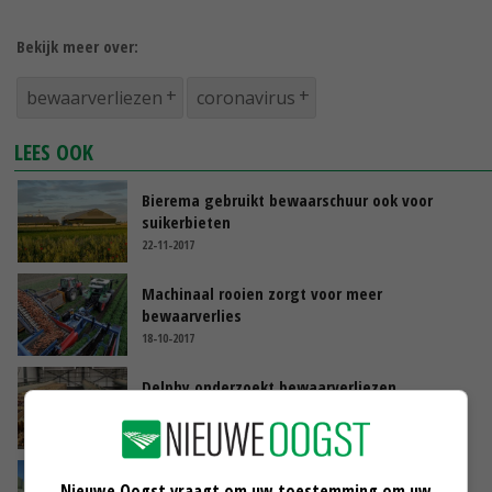
Bekijk meer over:
bewaarverliezen
coronavirus
LEES OOK
Bierema gebruikt bewaarschuur ook voor
suikerbieten
22-11-2017
Machinaal rooien zorgt voor meer
bewaarverlies
18-10-2017
Delphy onderzoekt bewaarverliezen
25-10-2016
Minder bewaarverlies met grasbalen
Nieuwe Oogst vraagt om uw toestemming om uw