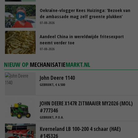
Oekraïne-vlogger Kees Huizinga: ‘Bezoek van
de ambassade mag zelf groente plukken’
07-08-2026
Aandeel China in wereldwijde fritesexport
neemt verder toe
07-08-2026
NIEUW OP
MECHANISATIE
MARKT.NL
John Deere 1140
GEBRUIKT, € 6.500
JOHN DEERE X147R ZITMAAIER MY2026 (MOL)
#777346
GEBRUIKT, P.O.A.
Kverneland LB 100-200 4 schaar (HAE)
#145326