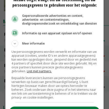
persoonsgegevens te gebruiken voor het volgende:
17-04-2015
Gepersonaliseerde advertenties en content,
advertentie- en contentmetingen,
MARKTPRIJZEN
doelgroepenonderzoek en ontwikkeling van diensten
Informatie op een apparaat opslaan en/of openen
Fritesgeschikt NL Du Be
PotatoNL
€ 15,00
~
€ 23,00
Meer informatie
Emmeloord Tarwe
Uw persoonsgegevens worden verwerkt en informatie van uw
apparaat (cookies, unieke ID's en andere apparaatgegevens)
Noteringen
€ 205,00
~
€ 208,00
kan worden opgeslagen door, geopend door en gedeeld met
4 partners of specifiek door deze site worden gebruikt. Wij en
Emmeloord Schaaltjespeen
onze partners kunnen precieze geolocatiegegevens
Noteringen
€ 5,00
~
€ 20,00
gebruiken.
Lijst met partners.
Bepaalde leveranciers kunnen uw persoonsgegevens
Bintje A 28/35
verwerken op basis van gerechtvaardigd belang. U kunt
hiertegen bezwaar maken door uw opties hieronder te
Bintje Info
€ 48,00
~
€ 52,00
beheren. Zoek onderaan deze pagina of in het sitemenu naar
een link om uw toestemming te beheren of in te trekken via de
privacy- en cookie-instellingen.
MEER MARKTPRIJZEN
LAATSTE NIEUWS