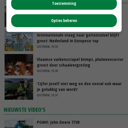
Toestemming
‘Samenwerking A-ware en Amalthea gaat
zorgen voor meer balans’
Opties beheren
GISTEREN, 16:01
Internationale vraag naar geitenzuivel blijft
groot: Nederland in Europese top
GISTEREN, 15:33
Vlaamse varkensstapel krimpt, pluimveesector
groeit door schaalvergroting
GISTEREN, 15:20
‘Cijfer jezelf niet weg en doe vooral ook waar
je gelukkig van wordt’
GISTEREN, 13:31
NIEUWSTE VIDEO'S
POAH!: John Deere 7730