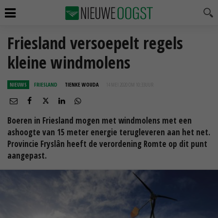
Friesland versoepelt regels
kleine windmolens
NIEUWS
FRIESLAND
TIENKE WOUDA
14 MEI 2020 OM 10:33
UUR
Boeren in Friesland mogen met windmolens met een
ashoogte van 15 meter energie terugleveren aan het net.
Provincie Fryslân heeft de verordening Romte op dit punt
aangepast.