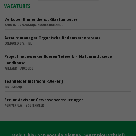
VACATURES
Verkoper Binnendienst Glastuinbouw
KARO BV - ZWAAGDIJK, NOORD-HOLLAND,
Accountmanager Organische Bodemverbeteraars
COMGOED B.V. - NL
Projectmedewerker BoerenNetwerk – Natuurinclusieve
Landbouw
WIJ.LAND - ABCOUDE
Teamleider instroom kwekerij
IBN - SCHAIJK
Senior Adviseur Gewassenverzekeringen
AGRIVER U.A. - ZOETERMEER
Meld u hier aan voor de Nieuwe Oogst nieuwsbrief!