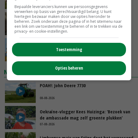
VANDAAG, 06:05
Bepaalde leveranciers kunnen uw persoonsgegevens
verwerken op basis van gerechtvaardigd belang. U kunt
hiertegen bezwaar maken door uw opties hieronder te
‘Samenwerking A-ware en Amalthea gaat
beheren. Zoek onderaan deze pagina of in het sitemenu naar
zorgen voor meer balans’
een link om uw toestemming te beheren of in te trekken via de
08-08-2026
privacy- en cookie-instellingen.
Internationale vraag naar geitenzuivel blijft
Toestemming
groot: Nederland in Europese top
08-08-2026
Opties beheren
NIEUWSTE VIDEO'S
POAH!: John Deere 7730
08-08-2026
Oekraïne-vlogger Kees Huizinga: ‘Bezoek van
de ambassade mag zelf groente plukken’
07-08-2026
Limburgse mais van Frijns doet het verrassend