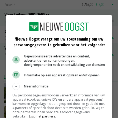
Zuivel NL
€ 269,00
€ 7,00
Vleeskuikens 2001-2600 gr
Barneveld
€ 1,09
~
€ 1,11
Gerst
Groningen
€ 197,00
€ 2,00
Nieuwe Oogst vraagt om uw toestemming om uw
persoonsgegevens te gebruiken voor het volgende:
Volle melkpoeder
Zuivel NL
€ 345,00
€ 20,00
Gepersonaliseerde advertenties en content,
advertentie- en contentmetingen,
doelgroepenonderzoek en ontwikkeling van diensten
MEER MARKTPRIJZEN
Informatie op een apparaat opslaan en/of openen
LAATSTE NIEUWS
Meer informatie
‘Iedere keer wil je het beter doen’
Uw persoonsgegevens worden verwerkt en informatie van uw
VANDAAG, 10:03
apparaat (cookies, unieke ID's en andere apparaatgegevens)
kan worden opgeslagen door, geopend door en gedeeld met
4 partners of specifiek door deze site worden gebruikt. Wij en
Hoeve Schaffersberg: basis voor vindingrijke
onze partners kunnen precieze geolocatiegegevens
verbreders
gebruiken.
Lijst met partners.