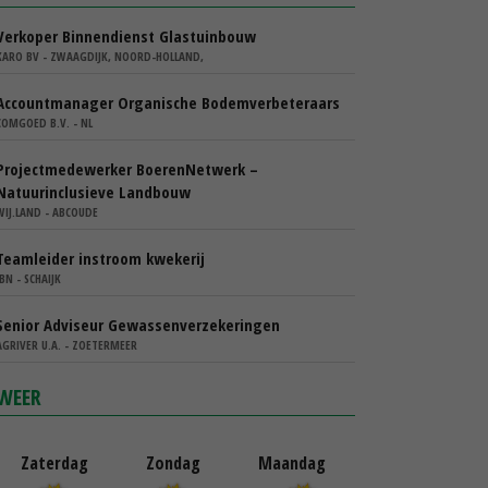
Verkoper Binnendienst Glastuinbouw
KARO BV - ZWAAGDIJK, NOORD-HOLLAND,
Accountmanager Organische Bodemverbeteraars
COMGOED B.V. - NL
Projectmedewerker BoerenNetwerk –
Natuurinclusieve Landbouw
WIJ.LAND - ABCOUDE
Teamleider instroom kwekerij
IBN - SCHAIJK
Senior Adviseur Gewassenverzekeringen
AGRIVER U.A. - ZOETERMEER
WEER
Zaterdag
Zondag
Maandag