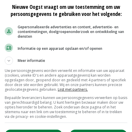
Nieuwe Oogst vraagt om uw toestemming om uw
 'In de huidige manier van werken besteden telers te
persoonsgegevens te gebruiken voor het volgende:
e weinig aan het analyseren van data. Met deze
sen. Dat betekent dat een teler echt baat gaat
Gepersonaliseerde advertenties en content, advertentie- en
contentmetingen, doelgroepenonderzoek en ontwikkeling van
an focussen op nieuwe inzichten om de dagelijkse
diensten
Informatie op een apparaat opslaan en/of openen
Meer informatie
Uw persoonsgegevens worden verwerkt en informatie van uw apparaat
(cookies, unieke ID's en andere apparaatgegevens) kan worden
opgeslagen door, geopend door en gedeeld met 4 partners of specifiek
door deze site worden gebruikt. Wij en onze partners kunnen precieze
geolocatiegegevens gebruiken.
Lijst met partners.
Bepaalde leveranciers kunnen uw persoonsgegevens verwerken op basis
Extra ronde vleesvarkens draaien in
van gerechtvaardigd belang. U kunt hiertegen bezwaar maken door uw
zicht
opties hieronder te beheren. Zoek onderaan deze pagina of in het
sitemenu naar een link om uw toestemming te beheren of in te trekken
16-03-2020
via de privacy- en cookie-instellingen.
even
Nieuwe functionaliteit Krone