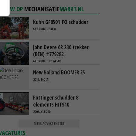
NIEUW OP
MECHANISATIE
MARKT.NL
Kuhn GF8501 TO schudder
GEBRUIKT, P.O.A.
John Deere 6R 230 trekker
(BEN) #779282
GEBRUIKT, € 174.500
New Holland BOOMER 25
2019, P.O.A.
Pottinger schudder 8
elements HIT910
2008, € 8.250
MEER ADVERTENTIES
VACATURES