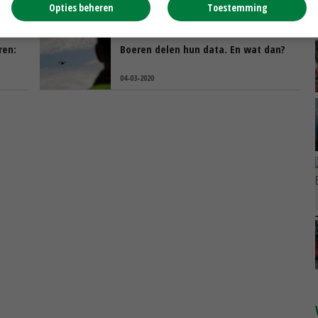
analyseert bewerkt perceel
Opties beheren
Toestemming
04-03-2020
ren:
Boeren delen hun data. En wat dan?
04-03-2020