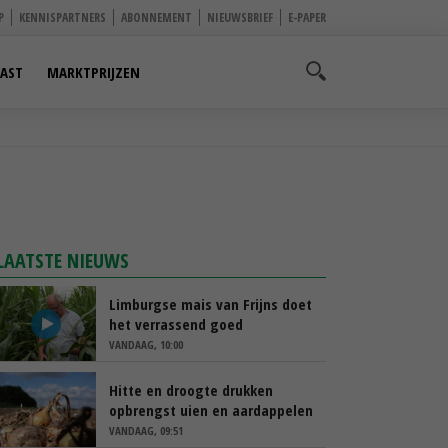
P
KENNISPARTNERS
ABONNEMENT
NIEUWSBRIEF
E-PAPER
AST
MARKTPRIJZEN
LAATSTE NIEUWS
Limburgse mais van Frijns doet
het verrassend goed
VANDAAG, 10:00
Hitte en droogte drukken
opbrengst uien en aardappelen
VANDAAG, 09:51