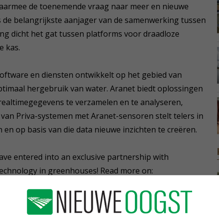
n daarmee de toenemende vraag naar meer en nieuwe
s de belangrijkste aanjager van de samenwerking tussen
g dicht het gat tussen platforms voor draadloze
e kas.
 software en diensten ontwikkelt op het gebied van
timaal hergebruik van water. Aranet biedt oplossingen
altimegegevens te verzamelen en te analyseren,
 van Priva-systemen met Aranet-sensoren stelt telers in
 en op basis van die data nieuwe inzichten te creëren.
ve entered into an exclusive partnership with
technology in greenhouses! Read more on:
F78r8xF0