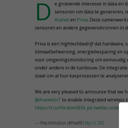
D
e groeiende interesse in data e
sensoren om data te genereren, i
Aranet
en
Priva
. Deze samenwerkin
sensoren en andere gegevensbronnen in d
Priva is een hightechbedrijf dat hardware,
klimaatbeheersing, energiebesparing en op
voor omgevingsmonitoring om eenvoudig re
onder andere in de tuinbouw. De integratie
staat om al hun kasprocessen te analyseren
We are very pleased to announce that we ha
@AranetIoT
to enable integrated wireless 
https://t.co/HlratmVBSk
pic.twitter.com/yH
— Priva Horticulture (@PrivaINT)
May 13, 2020