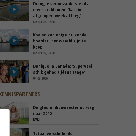
Droogte veroorzaakt steeds
meer problemen: ‘Bassin
afgelopen week al leeg’
GISTEREN, 14:06
Koeien van enige drijvende
boerderij ter wereld zijn te
koop
GISTEREN, 12:00
Danique in Canada: ‘Superveel
schik gehad tijdens stage’
04-08-2026
KENNISPARTNERS
De glastuinbouwsector op weg
naar 2040
NVM
Totaal verschillende