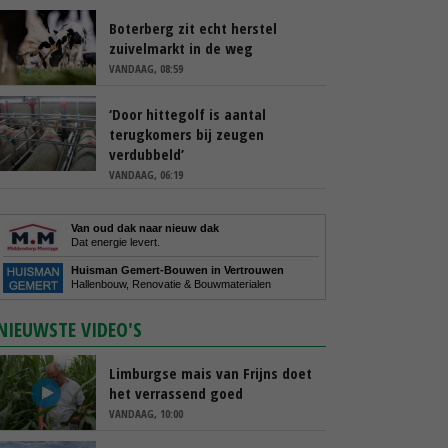
Boterberg zit echt herstel
zuivelmarkt in de weg
VANDAAG, 08:59
‘Door hittegolf is aantal
terugkomers bij zeugen
verdubbeld’
VANDAAG, 06:19
Van oud dak naar nieuw dak
Dat energie levert.
Huisman Gemert-Bouwen in Vertrouwen
Hallenbouw, Renovatie & Bouwmaterialen
NIEUWSTE VIDEO'S
Limburgse mais van Frijns doet
het verrassend goed
VANDAAG, 10:00