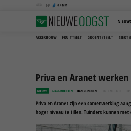
0,4 MM
14
NIEUW
AKKERBOUW
FRUITTEELT
GROENTETEELT
SIERTE
Priva en Aranet werken 
NIEUWS
GLASGROENTEN
HAN REINDSEN
13 MEI 2020 OM 16:11
UUR
Priva en Aranet zijn een samenwerking aang
hoger niveau te tillen. Tuinders kunnen met 