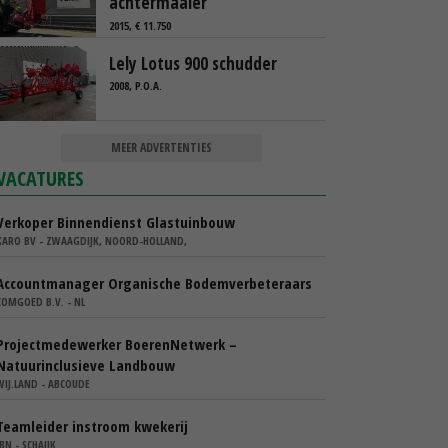
achtermaaier
2015, € 11.750
Lely Lotus 900 schudder
2008, P.O.A.
MEER ADVERTENTIES
VACATURES
Verkoper Binnendienst Glastuinbouw
KARO BV - ZWAAGDIJK, NOORD-HOLLAND,
Accountmanager Organische Bodemverbeteraars
COMGOED B.V. - NL
Projectmedewerker BoerenNetwerk –
Natuurinclusieve Landbouw
WIJ.LAND - ABCOUDE
Teamleider instroom kwekerij
IBN - SCHAIJK