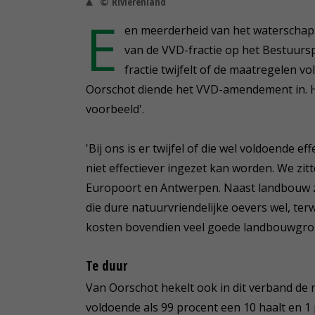
© Rivierenland
E
en meerderheid van het waterscha
van de VVD-fractie op het Bestuur
fractie twijfelt of de maatregelen 
Oorschot diende het VVD-amendement in. Hij
voorbeeld'.
'Bij ons is er twijfel of die wel voldoende e
niet effectiever ingezet kan worden. We zit
Europoort en Antwerpen. Naast landbouw zij
die dure natuurvriendelijke oevers wel, terw
kosten bovendien veel goede landbouwgro
Te duur
Van Oorschot hekelt ook in dit verband de re
voldoende als 99 procent een 10 haalt en 1 