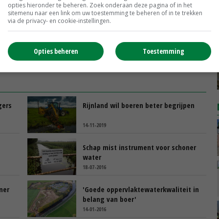
e oevers
opties hieronder te beheren. Zoek onderaan deze pagina of in het
sitemenu naar een link om uw toestemming te beheren of in te trekken
via de privacy- en cookie-instellingen.
Opties beheren
Toestemming
gers
Rijnland wil boeren beter begrijpen
14-11-2019
Schap mist instrument voor schoner
water
18-07-2016
ner
'Goede oppervlaktewaterkwaliteit in
belang van boer'
14-01-2016