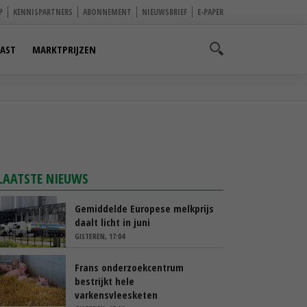
P
KENNISPARTNERS
ABONNEMENT
NIEUWSBRIEF
E-PAPER
AST
MARKTPRIJZEN
LAATSTE NIEUWS
Gemiddelde Europese melkprijs
daalt licht in juni
GISTEREN, 17:04
Frans onderzoekcentrum
bestrijkt hele
varkensvleesketen