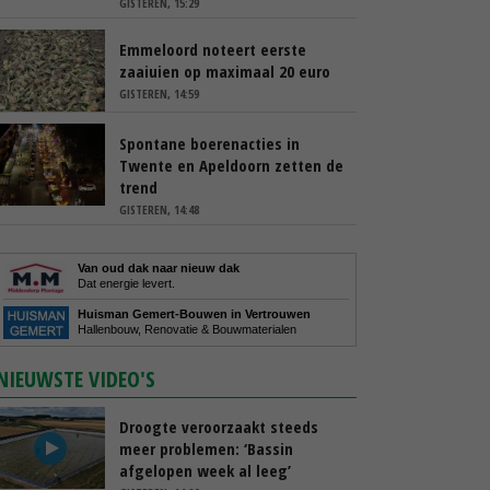
GISTEREN, 15:29
Emmeloord noteert eerste
zaaiuien op maximaal 20 euro
GISTEREN, 14:59
Spontane boerenacties in
Twente en Apeldoorn zetten de
trend
GISTEREN, 14:48
Van oud dak naar nieuw dak
Dat energie levert.
Huisman Gemert-Bouwen in Vertrouwen
Hallenbouw, Renovatie & Bouwmaterialen
NIEUWSTE VIDEO'S
Droogte veroorzaakt steeds
meer problemen: ‘Bassin
afgelopen week al leeg’