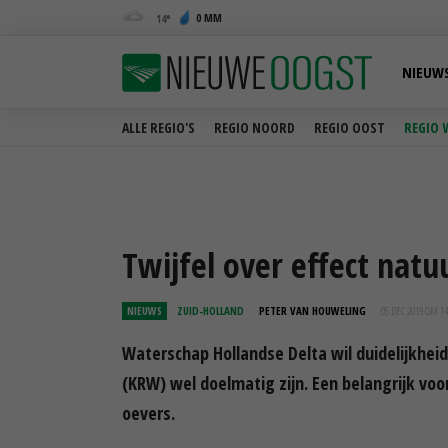
0 MM
14
NIEUW
ALLE REGIO'S
REGIO NOORD
REGIO OOST
REGIO 
Twijfel over effect natu
NIEUWS
ZUID-HOLLAND
PETER VAN HOUWELING
05 DEC 2019 OM 14
Waterschap Hollandse Delta wil duidelijkhei
(KRW) wel doelmatig zijn. Een belangrijk voo
oevers.