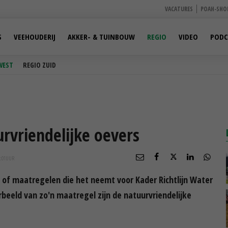
VACATURES
POAH-SHO
S
VEEHOUDERIJ
AKKER- & TUINBOUW
REGIO
VIDEO
PODC
WEST
REGIO ZUID
urvriendelijke oevers
:01
UUR
d of maatregelen die het neemt voor Kader Richtlijn Water
rbeeld van zo'n maatregel zijn de natuurvriendelijke