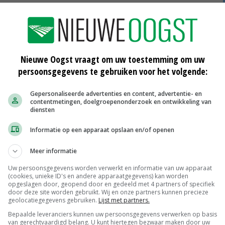
n. Dat geeft hoge maatschappelijke kosten met kans op
elijk samen doen met andere waterschappen.
Nieuwe Oogst vraagt om uw toestemming om uw
een onderzoek afgerond naar de effectiviteit van
persoonsgegevens te gebruiken voor het volgende:
jf jaar steekproeven in tien van zulke oevers die in 2013
Gepersonaliseerde advertenties en content, advertentie- en
contentmetingen, doelgroepenonderzoek en ontwikkeling van
diensten
Informatie op een apparaat opslaan en/of openen
 oevers wel bijdragen aan de waterkwaliteit. Ze zorgen
en en macrofauna en voor hogere aantallen jonge vis.
Meer informatie
erzoekers verwachten dat naarmate de overige
Uw persoonsgegevens worden verwerkt en informatie van uw apparaat
(cookies, unieke ID's en andere apparaatgegevens) kan worden
ffectiviteit van oevers toeneemt.
opgeslagen door, geopend door en gedeeld met 4 partners of specifiek
door deze site worden gebruikt. Wij en onze partners kunnen precieze
geolocatiegegevens gebruiken.
Lijst met partners.
Bepaalde leveranciers kunnen uw persoonsgegevens verwerken op basis
van gerechtvaardigd belang. U kunt hiertegen bezwaar maken door uw