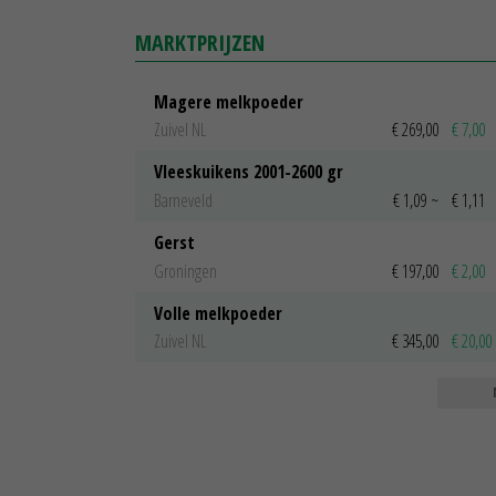
MARKTPRIJZEN
Magere melkpoeder
Zuivel NL
€ 269,00
€ 7,00
Vleeskuikens 2001-2600 gr
Barneveld
€ 1,09
~
€ 1,11
Gerst
Groningen
€ 197,00
€ 2,00
Volle melkpoeder
Zuivel NL
€ 345,00
€ 20,00