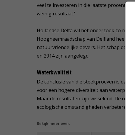
veel te investeren in die laatste procente
weinig resultaat.'
Hollandse Delta wil het onderzoek zo mog
Hoogheemraadschap van Delfland heeft net 
natuurvriendelijke oevers. Het schap deed vi
en 2014 zijn aangelegd.
Waterkwaliteit
De conclusie van die steekproeven is dat de
voor een hogere diversiteit aan waterplant
Maar de resultaten zijn wisselend. De ond
ecologische omstandigheden verbeteren de e
Bekijk meer over: