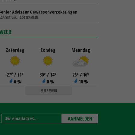
Senior Adviseur Gewassenverzekeringen
AGRIVER U.A. - ZOETERMEER
WEER
Zaterdag
Zondag
Maandag
27
°
/ 11
°
30
°
/ 14
°
26
°
/ 16
°
0 %
0 %
10 %
MEER WEER
AANMELDEN