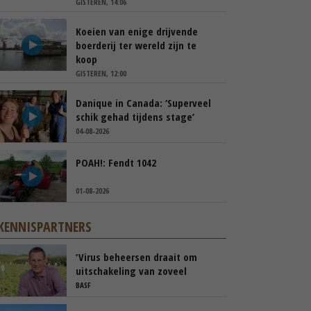
GISTEREN, 14:06
Koeien van enige drijvende
boerderij ter wereld zijn te
koop
GISTEREN, 12:00
Danique in Canada: ‘Superveel
schik gehad tijdens stage’
04-08-2026
POAH!: Fendt 1042
01-08-2026
KENNISPARTNERS
‘Virus beheersen draait om
uitschakeling van zoveel
mogelijk risico’s’
BASF