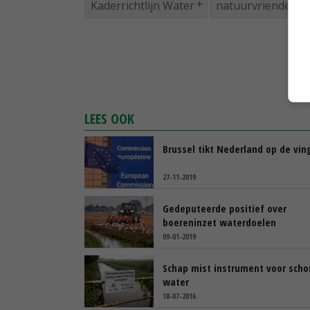
Kaderrichtlijn Water
natuurvriendelijk
LEES OOK
Brussel tikt Nederland op de vin
27-11-2019
Gedeputeerde positief over
boereninzet waterdoelen
09-01-2019
Schap mist instrument voor scho
water
18-07-2016