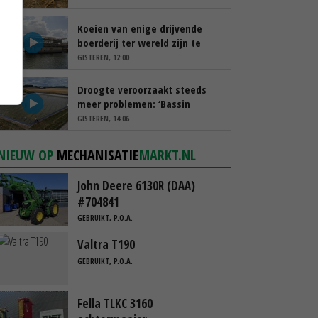
Koeien van enige drijvende
boerderij ter wereld zijn te
koop
GISTEREN, 12:00
Droogte veroorzaakt steeds
meer problemen: ‘Bassin
afgelopen week al leeg’
GISTEREN, 14:06
NIEUW OP
MECHANISATIE
MARKT.NL
John Deere 6130R (DAA)
#704841
GEBRUIKT, P.O.A.
Valtra T190
GEBRUIKT, P.O.A.
Fella TLKC 3160