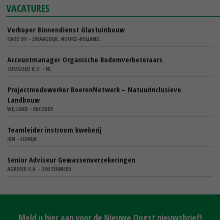
VACATURES
Verkoper Binnendienst Glastuinbouw
KARO BV - ZWAAGDIJK, NOORD-HOLLAND,
Accountmanager Organische Bodemverbeteraars
COMGOED B.V. - NL
Projectmedewerker BoerenNetwerk – Natuurinclusieve
Landbouw
WIJ.LAND - ABCOUDE
Teamleider instroom kwekerij
IBN - SCHAIJK
Senior Adviseur Gewassenverzekeringen
AGRIVER U.A. - ZOETERMEER
Meld u hier aan voor de Nieuwe Oogst nieuwsbrief!