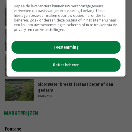
Bepaalde leveranciers kunnen uw persoonsgegevens
Fosfaatmeststof uit rioolwater een primeur
verwerken op basis van gerechtvaardigd belang. U kunt
hiertegen bezwaar maken door uw opties hieronder te
beheren. Zoek onderaan deze pagina of in het sitemenu naar
26-04-2019
een link om uw toestemming te beheren of in te trekken via de
privacy- en cookie-instellingen.
Zuid-Hollandse telers zijn de BOB
14-10-2017
Toestemming
Groen fosfaat geeft gras een plus
Opties beheren
23-09-2017
Slootwater breekt fosfaat beter af dan
gedacht
07-06-2017
MARKTPRIJZEN
Fontane