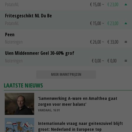
PotatoNL
€ 15,00
~
€ 23,00
Fritesgeschikt NL Du Be
PotatoNL
€ 15,00
~
€ 23,00
Peen
Noteringen
€ 26,00
~
€ 33,00
Uien Middenmeer Geel 30-60% grof
Noteringen
€ 0,00
~
€ 0,00
MEER MARKTPRIJZEN
LAATSTE NIEUWS
‘Samenwerking A-ware en Amalthea gaat
zorgen voor meer balans’
VANDAAG, 16:01
Internationale vraag naar geitenzuivel blijft
groot: Nederland in Europese top