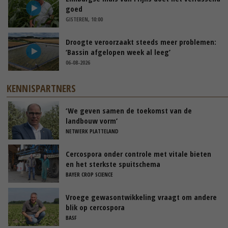
goed
GISTEREN, 10:00
Droogte veroorzaakt steeds meer problemen:
‘Bassin afgelopen week al leeg’
06-08-2026
KENNISPARTNERS
‘We geven samen de toekomst van de
landbouw vorm’
NETWERK PLATTELAND
Cercospora onder controle met vitale bieten
en het sterkste spuitschema
BAYER CROP SCIENCE
Vroege gewasontwikkeling vraagt om andere
blik op cercospora
BASF