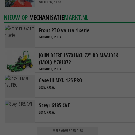
GISTEREN, 12:00
NIEUW OP
MECHANISATIE
MARKT.NL
Front PTO valtra 4 serie
GEBRUIKT, P.O.A.
JOHN DEERE 1570 INCL 72" RD MAAIDEK
(MOL) #781072
GEBRUIKT, P.O.A.
Case IH MXU 125 PRO
2005, P.O.A.
Steyr 6185 CVT
2014, P.O.A.
MEER ADVERTENTIES