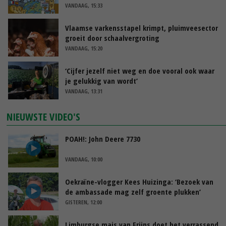
VANDAAG, 15:33
Vlaamse varkensstapel krimpt, pluimveesector
groeit door schaalvergroting
VANDAAG, 15:20
‘Cijfer jezelf niet weg en doe vooral ook waar
je gelukkig van wordt’
VANDAAG, 13:31
NIEUWSTE VIDEO'S
POAH!: John Deere 7730
VANDAAG, 10:00
Oekraïne-vlogger Kees Huizinga: ‘Bezoek van
de ambassade mag zelf groente plukken’
GISTEREN, 12:00
Limburgse mais van Frijns doet het verrassend