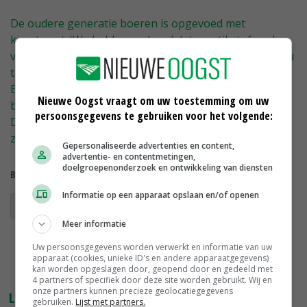
De oudere generatie boeren is opgevoed met
kunstmest. 'We hebben geleerd dat we stikstof vaak,
veel en vroeg moeten gebruiken. Die aanpak begint nu
te schuren. De oplossingen liggen bij de microbiologie.
Een plant neemt CO2 op uit de lucht en water uit de
Nieuwe Oogst vraagt om uw toestemming om uw
bodem. Daardoor is 92 procent van de plant 'gratis'.
persoonsgegevens te gebruiken voor het volgende:
Daarnaast is de microbiologe in de bodem belangrijk',
zegt de bodemkundige.
Gepersonaliseerde advertenties en content,
advertentie- en contentmetingen,
doelgroepenonderzoek en ontwikkeling van diensten
Bekijk meer over:
Informatie op een apparaat opslaan en/of openen
fosfaatbemesting
Meer informatie
Uw persoonsgegevens worden verwerkt en informatie van uw
apparaat (cookies, unieke ID's en andere apparaatgegevens)
kan worden opgeslagen door, geopend door en gedeeld met
4 partners of specifiek door deze site worden gebruikt. Wij en
onze partners kunnen precieze geolocatiegegevens
LEES OOK
gebruiken.
Lijst met partners.