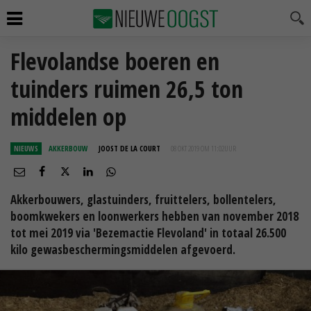
Flevolandse boeren en
tuinders ruimen 26,5 ton
middelen op
NIEUWS
AKKERBOUW
JOOST DE LA COURT
08 OKT 2019 OM 11:02
UUR
Akkerbouwers, glastuinders, fruittelers, bollentelers,
boomkwekers en loonwerkers hebben van november 2018
tot mei 2019 via 'Bezemactie Flevoland' in totaal 26.500
kilo gewasbeschermingsmiddelen afgevoerd.