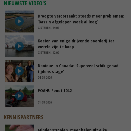
NIEUWSTE VIDEO'S
Droogte veroorzaakt steeds meer problemen:
‘Bassin afgelopen week al leeg’
GISTEREN, 14:06
Koeien van enige drijvende boerderij ter
wereld zijn te koop
GISTEREN, 12:00
Danique in Canada: ‘Superveel schik gehad
tijdens stage’
04-08-2026
POAH!: Fendt 1042
01-08-2026
KENNISPARTNERS
Minder strooien, meer halen uit elke