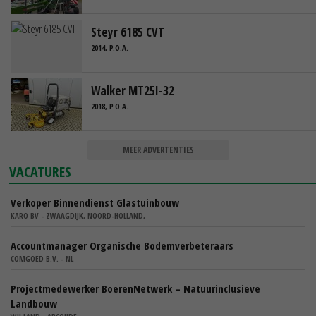
Steyr 6185 CVT
2014, P.O.A.
Walker MT25I-32
2018, P.O.A.
MEER ADVERTENTIES
VACATURES
Verkoper Binnendienst Glastuinbouw
KARO BV - ZWAAGDIJK, NOORD-HOLLAND,
Accountmanager Organische Bodemverbeteraars
COMGOED B.V. - NL
Projectmedewerker BoerenNetwerk – Natuurinclusieve
Landbouw