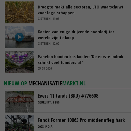
Droogte raakt alle sectoren, LTO waarschuwt
voor lege schappen
GISTEREN, 11:05
Koeien van enige drijvende boerderij ter
wereld zijn te koop
GISTEREN, 12:00
Panelen houden kas koeler: ‘De eerste indruk
schrikt veel tuinders af’
05-08-2026
NIEUW OP
MECHANISATIE
MARKT.NL
Evers 11 tands (BRU) #776608
GEBRUIKT, € 950
Fendt Former 10065 Pro middenafleg hark
2023, P.O.A.