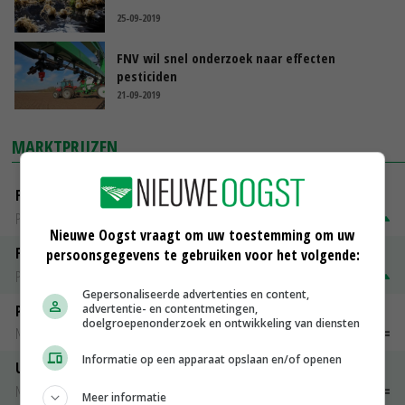
25-09-2019
FNV wil snel onderzoek naar effecten
pesticiden
21-09-2019
MARKTPRIJZEN
Fontane
PotatoNL
€ 15,00
~
€ 23,00
Nieuwe Oogst vraagt om uw toestemming om uw
Fritesgeschikt NL Du Be
persoonsgegevens te gebruiken voor het volgende:
PotatoNL
€ 15,00
~
€ 23,00
Gepersonaliseerde advertenties en content,
advertentie- en contentmetingen,
Peen
doelgroepenonderzoek en ontwikkeling van diensten
Noteringen
€ 26,00
~
€ 33,00
Informatie op een apparaat opslaan en/of openen
Uien Middenmeer Geel 30-60% grof
Noteringen
€ 0,00
~
€ 0,00
Meer informatie