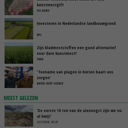
kunstmestgift
OCI AGRO
Investeren in Nederlandse landbouwgrond
RPC
Zijn bladmeststoffen een goed alternatief
voor dure kunstmest?
YARA
'Toename van plagen in bieten baart ons
zorgen'
BAYER CROP SCIENCE
MEEST GELEZEN
‘De eerste 10 ton van de uienoogst zijn we nu
al kwijt’
GISTEREN, 09:28