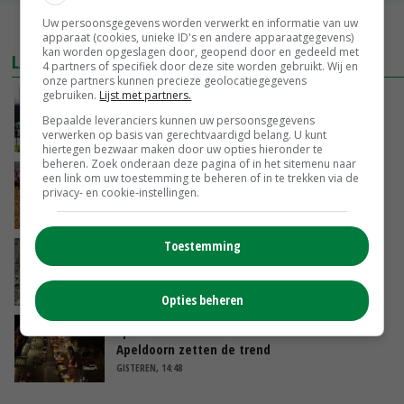
Uw persoonsgegevens worden verwerkt en informatie van uw
MEER MARKTPRIJZEN
apparaat (cookies, unieke ID's en andere apparaatgegevens)
kan worden opgeslagen door, geopend door en gedeeld met
LAATSTE NIEUWS
4 partners of specifiek door deze site worden gebruikt. Wij en
onze partners kunnen precieze geolocatiegegevens
gebruiken.
Lijst met partners.
Gemiddelde Europese melkprijs daalt licht in
juni
Bepaalde leveranciers kunnen uw persoonsgegevens
verwerken op basis van gerechtvaardigd belang. U kunt
GISTEREN, 17:04
hiertegen bezwaar maken door uw opties hieronder te
beheren. Zoek onderaan deze pagina of in het sitemenu naar
Frans onderzoekcentrum bestrijkt hele
een link om uw toestemming te beheren of in te trekken via de
privacy- en cookie-instellingen.
varkensvleesketen
GISTEREN, 15:29
Toestemming
Emmeloord noteert eerste zaaiuien op
maximaal 20 euro
GISTEREN, 14:59
Opties beheren
Spontane boerenacties in Twente en
Apeldoorn zetten de trend
GISTEREN, 14:48