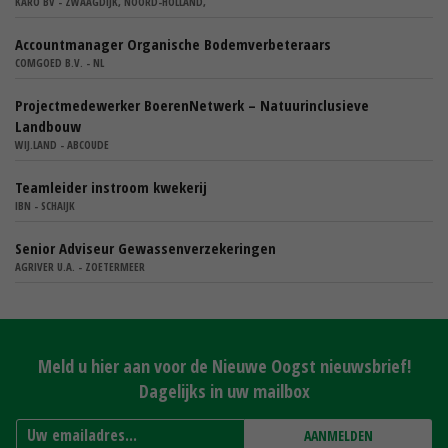
KARO BV - ZWAAGDIJK, NOORD-HOLLAND,
Accountmanager Organische Bodemverbeteraars
COMGOED B.V. - NL
Projectmedewerker BoerenNetwerk – Natuurinclusieve
Landbouw
WIJ.LAND - ABCOUDE
Teamleider instroom kwekerij
IBN - SCHAIJK
Senior Adviseur Gewassenverzekeringen
AGRIVER U.A. - ZOETERMEER
Meld u hier aan voor de Nieuwe Oogst nieuwsbrief!
Dagelijks in uw mailbox
AANMELDEN