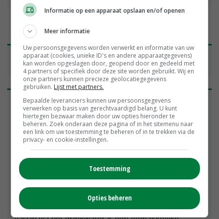
Informatie op een apparaat opslaan en/of openen
Meer informatie
Uw persoonsgegevens worden verwerkt en informatie van uw
Twee vaccinatiemethoden met hun sterke
apparaat (cookies, unieke ID's en andere apparaatgegevens)
kan worden opgeslagen door, geopend door en gedeeld met
punten
4 partners of specifiek door deze site worden gebruikt. Wij en
onze partners kunnen precieze geolocatiegegevens
gebruiken.
Lijst met partners.
Om varkens te beschermen tegen de darmziekte
Bepaalde leveranciers kunnen uw persoonsgegevens
verwerken op basis van gerechtvaardigd belang. U kunt
PIA, is er binnenkort de keuze uit twee
hiertegen bezwaar maken door uw opties hieronder te
vaccinatiemethoden: via drinkwater of via een
beheren. Zoek onderaan deze pagina of in het sitemenu naar
injectie. Toediening via drinkwater kan met
een link om uw toestemming te beheren of in te trekken via de
privacy- en cookie-instellingen.
Enterisol Ileitis, het vaccin van Boehringer
Ingelheim. Dit vaccin is al jarenlang op de markt en
heeft zich al bij 800 miljoen varkens bewezen. Door
Toestemming
de opname via het drinkwater komt het vaccin
direct terecht in de darmen om daar het
immuunsysteem aan te zetten tot bescherming
Opties beheren
tegen de ziekteverwekker. Toedienen van het
vaccin via het drinkwater is een gemakkelijke