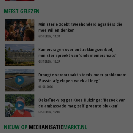
MEEST GELEZEN
Ministerie zoekt tweehonderd agrariërs die
mee willen denken
GISTEREN, 11:34
Kamervragen over onttrekkingsverbod,
minister spreekt van ‘ondernemersrisico’
GISTEREN, 16:27
Droogte veroorzaakt steeds meer problemen:
‘Bassin afgelopen week al leeg’
06-08-2026
Oekraïne-vlogger Kees Huizinga: ‘Bezoek van
de ambassade mag zelf groente plukken’
GISTEREN, 12:00
NIEUW OP
MECHANISATIE
MARKT.NL