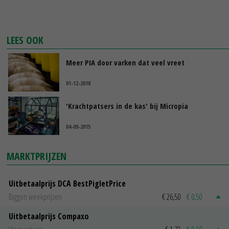
LEES OOK
Meer PIA door varken dat veel vreet
01-12-2018
'Krachtpatsers in de kas' bij Micropia
04-09-2015
MARKTPRIJZEN
Uitbetaalprijs DCA BestPigletPrice
Biggen weekprijzen
€ 26,50
€ 0,50
Uitbetaalprijs Compaxo