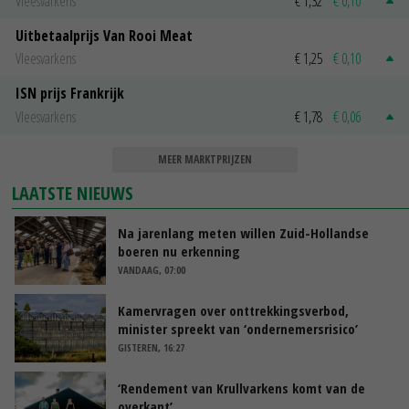
Vleesvarkens
€ 1,32
€ 0,10
Uitbetaalprijs Van Rooi Meat
Vleesvarkens
€ 1,25
€ 0,10
ISN prijs Frankrijk
Vleesvarkens
€ 1,78
€ 0,06
MEER MARKTPRIJZEN
LAATSTE NIEUWS
Na jarenlang meten willen Zuid-Hollandse
boeren nu erkenning
VANDAAG, 07:00
Kamervragen over onttrekkingsverbod,
minister spreekt van ‘ondernemersrisico’
GISTEREN, 16:27
‘Rendement van Krullvarkens komt van de
overkant’