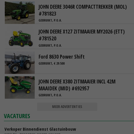
JOHN DEERE 3046R COMPACTTREKKER (MOL)
#781823
GEBRUIKT, P.O.A.
JOHN DEERE X127 ZITMAAIER MY2026 (ETT)
#781520
GEBRUIKT, P.O.A.
Ford 8630 Power Shift
GEBRUIKT, € 29.500
JOHN DEERE X380 ZITMAAIER INCL 42M
MAAIDEK (MID) #692957
GEBRUIKT, P.O.A.
MEER ADVERTENTIES
VACATURES
Verkoper Binnendienst Glastuinbouw