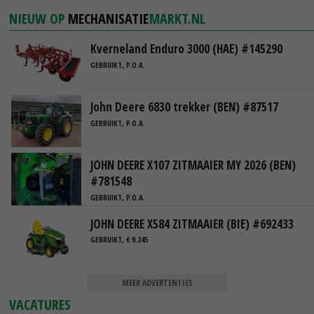
NIEUW OP
MECHANISATIE
MARKT.NL
Kverneland Enduro 3000 (HAE) #145290
GEBRUIKT, P.O.A.
John Deere 6830 trekker (BEN) #87517
GEBRUIKT, P.O.A.
JOHN DEERE X107 ZITMAAIER MY 2026 (BEN)
#781548
GEBRUIKT, P.O.A.
JOHN DEERE X584 ZITMAAIER (BIE) #692433
GEBRUIKT, € 9.245
MEER ADVERTENTIES
VACATURES