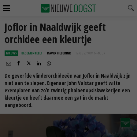
Joflor in Naaldwijk geeft
orchidee een kleurtje
NIEUWS
BLOEMENTEELT
DAVID HILBERINK
12 AUG 2019 OM 14:49
UUR
De geverfde vlinderorchideeën van Joflor in Naaldwijk zijn
niet aan te slepen. Eigenaar John Valstar geeft witte
exemplaren van zo’n twintig phalaenopsiskwekerijen een
kleurtje en heeft daarmee een gat in de markt
aangeboord.