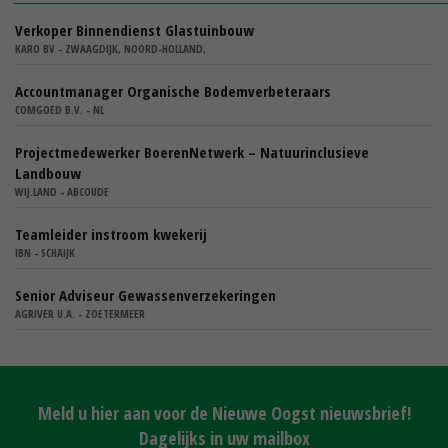
Verkoper Binnendienst Glastuinbouw
KARO BV - ZWAAGDIJK, NOORD-HOLLAND,
Accountmanager Organische Bodemverbeteraars
COMGOED B.V. - NL
Projectmedewerker BoerenNetwerk – Natuurinclusieve
Landbouw
WIJ.LAND - ABCOUDE
Teamleider instroom kwekerij
IBN - SCHAIJK
Senior Adviseur Gewassenverzekeringen
AGRIVER U.A. - ZOETERMEER
Meld u hier aan voor de Nieuwe Oogst nieuwsbrief!
Dagelijks in uw mailbox