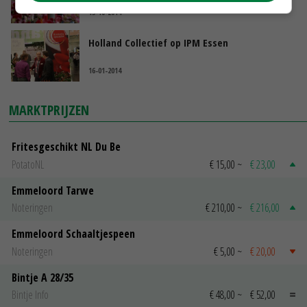
15-10-2014
Holland Collectief op IPM Essen
16-01-2014
MARKTPRIJZEN
Fritesgeschikt NL Du Be
PotatoNL
€ 15,00
~
€ 23,00
Emmeloord Tarwe
Noteringen
€ 210,00
~
€ 216,00
Emmeloord Schaaltjespeen
Noteringen
€ 5,00
~
€ 20,00
Bintje A 28/35
Bintje Info
€ 48,00
~
€ 52,00