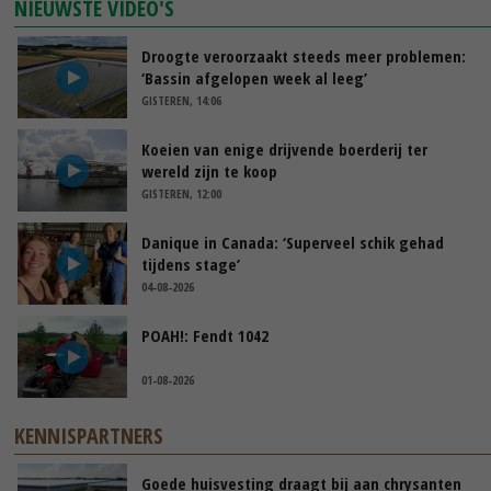
NIEUWSTE VIDEO'S
Droogte veroorzaakt steeds meer problemen:
‘Bassin afgelopen week al leeg’
GISTEREN, 14:06
Koeien van enige drijvende boerderij ter
wereld zijn te koop
GISTEREN, 12:00
Danique in Canada: ‘Superveel schik gehad
tijdens stage’
04-08-2026
POAH!: Fendt 1042
01-08-2026
KENNISPARTNERS
Goede huisvesting draagt bij aan chrysanten