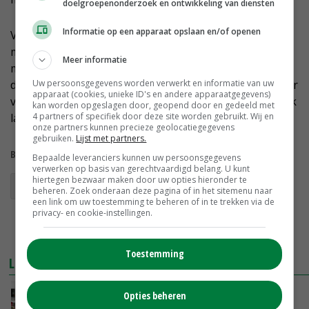
doelgroepenonderzoek en ontwikkeling van diensten
Informatie op een apparaat opslaan en/of openen
Valstar heeft tot nu toe ieder jaar nieuwe kleuren en
modellen geïntroduceerd en wil daar in de toekomst
Meer informatie
mee doorgaan. ‘Het blijft lastig om voorspellingen te
doen, maar het is hoe dan ook een voordeel dat we hier
Uw persoonsgegevens worden verwerkt en informatie van uw
apparaat (cookies, unieke ID's en andere apparaatgegevens)
vlak bij de veiling zitten, zodat mijn klanten gemakkelijk
kan worden opgeslagen door, geopend door en gedeeld met
langs kunnen komen, als ze toch in de buurt zijn.’
4 partners of specifiek door deze site worden gebruikt. Wij en
onze partners kunnen precieze geolocatiegegevens
gebruiken.
Lijst met partners.
Bekijk meer over:
Bepaalde leveranciers kunnen uw persoonsgegevens
verwerken op basis van gerechtvaardigd belang. U kunt
hiertegen bezwaar maken door uw opties hieronder te
orchideeën
beheren. Zoek onderaan deze pagina of in het sitemenu naar
een link om uw toestemming te beheren of in te trekken via de
privacy- en cookie-instellingen.
Toestemming
LEES OOK
'Orchideeënmarkt vertoont licht evenwicht'
Opties beheren