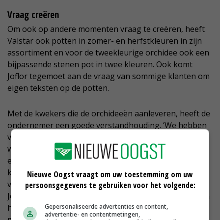
Vraag creëren
Om ook op andere momenten vraag te creëren, heeft
Valstar ook potten in zomer- en herfstkleuren in zijn
assortiment en voor de tweekleurige orchidee ook een
bijpassende stenen pot in twee kleuren. Ook komt
Joflor tegemoet aan de vraag van sommige klanten om
eigen teksten op de potten.
Met de kwekers die de orchideeën aanleveren, heeft de
ondernemer een goede verstandhouding. ‘We hebben
vaste afspraken over de witte orchideeën die ze
wekelijks aanleveren. Soms hebben ze te veel witte
exemplaren, waardoor de prijs onder druk staat. Die
kunnen ze dan voor een betere prijs bij mij kwijt. Het is
Nieuwe Oogst vraagt om uw toestemming om uw
van beide kanten geven en nemen.’
persoonsgegevens te gebruiken voor het volgende:
Joflor heeft sinds drie jaar een eigen showroom waarin
handelaren vaak met eindklanten komen kijken en
Gepersonaliseerde advertenties en content,
advertentie- en contentmetingen,
meedenken over nieuwe producten.