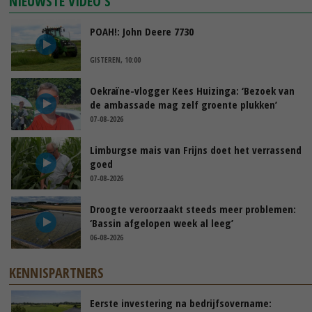
NIEUWSTE VIDEO'S
POAH!: John Deere 7730
GISTEREN, 10:00
Oekraïne-vlogger Kees Huizinga: ‘Bezoek van
de ambassade mag zelf groente plukken’
07-08-2026
Limburgse mais van Frijns doet het verrassend
goed
07-08-2026
Droogte veroorzaakt steeds meer problemen:
‘Bassin afgelopen week al leeg’
06-08-2026
KENNISPARTNERS
Eerste investering na bedrijfsovername: