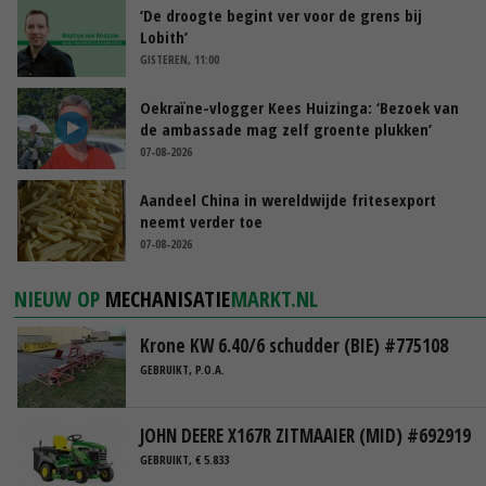
‘De droogte begint ver voor de grens bij
Lobith’
GISTEREN, 11:00
Oekraïne-vlogger Kees Huizinga: ‘Bezoek van
de ambassade mag zelf groente plukken’
07-08-2026
Aandeel China in wereldwijde fritesexport
neemt verder toe
07-08-2026
NIEUW OP
MECHANISATIE
MARKT.NL
Krone KW 6.40/6 schudder (BIE) #775108
GEBRUIKT, P.O.A.
JOHN DEERE X167R ZITMAAIER (MID) #692919
GEBRUIKT, € 5.833