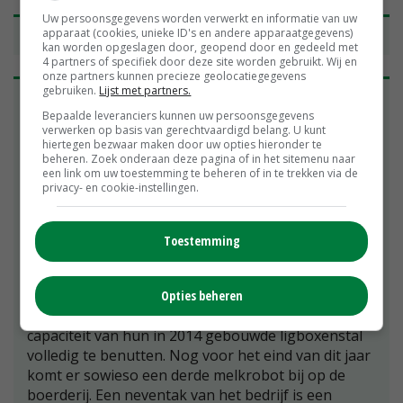
Uw persoonsgegevens worden verwerkt en informatie van uw
apparaat (cookies, unieke ID's en andere apparaatgegevens)
Aanvoerder OAJK is zelf melkveehouder in Oxe
kan worden opgeslagen door, geopend door en gedeeld met
4 partners of specifiek door deze site worden gebruikt. Wij en
onze partners kunnen precieze geolocatiegegevens
gebruiken.
Lijst met partners.
Het Overijssels Agrarisch Jongeren Kontact (OAJK)
Bepaalde leveranciers kunnen uw persoonsgegevens
is een vereniging voor agrarische jongeren tussen
verwerken op basis van gerechtvaardigd belang. U kunt
de 16 en 35 jaar in de provincie Overijssel. Het OAJK
hiertegen bezwaar maken door uw opties hieronder te
telt momenteel ongeveer vijfhonderd leden.
beheren. Zoek onderaan deze pagina of in het sitemenu naar
een link om uw toestemming te beheren of in te trekken via de
Ontmoeting en belangenbehartiging zijn de twee
privacy- en cookie-instellingen.
pijlers onder de organisatie. Voorzitter Christian
Muilerman (27) is in het dagelijks leven
melkveehouder in het buurtschap Oxe bij Deventer.
Toestemming
Hij boert daar samen met zijn ouders. Ze hebben
ongeveer 130 melkkoeien op hun bedrijf. Dit aantal
groeit geleidelijk door aankoop van fosfaatrechten.
Opties beheren
De melkveehouders hopen binnen enkele jaren de
capaciteit van hun in 2014 gebouwde ligboxenstal
volledig te benutten. Nog voor het eind van dit jaar
komt er sowieso een derde melkrobot bij op de
boerderij. Een neventak van het bedrijf is een