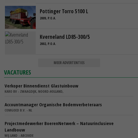
Pottinger Torro 5100 L
2009, P.O.A.
Kverneland LD85-300/5
2002, P.O.A.
MEER ADVERTENTIES
VACATURES
Verkoper Binnendienst Glastuinbouw
KARO BV - ZWAAGDIJK, NOORD-HOLLAND,
Accountmanager Organische Bodemverbeteraars
COMGOED B.V. - NL
Projectmedewerker BoerenNetwerk – Natuurinclusieve
Landbouw
WIJ.LAND - ABCOUDE