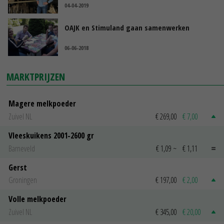
04-04-2019
OAJK en Stimuland gaan samenwerken
06-06-2018
MARKTPRIJZEN
Magere melkpoeder
Zuivel NL
€ 269,00
€ 7,00
Vleeskuikens 2001-2600 gr
Barneveld
€ 1,09
~
€ 1,11
Gerst
Groningen
€ 197,00
€ 2,00
Volle melkpoeder
Zuivel NL
€ 345,00
€ 20,00