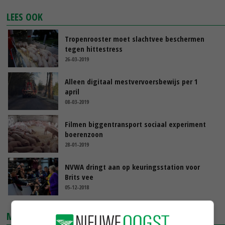
LEES OOK
Tropenrooster moet slachtvee beschermen
tegen hittestress
26-03-2019
Alleen digitaal mestvervoersbewijs per 1
april
08-03-2019
Filmen biggentransport sociaal experiment
boerenzoon
28-01-2019
NVWA dringt aan op keuringsstation voor
Brits vee
05-12-2018
MARKTPRIJZEN