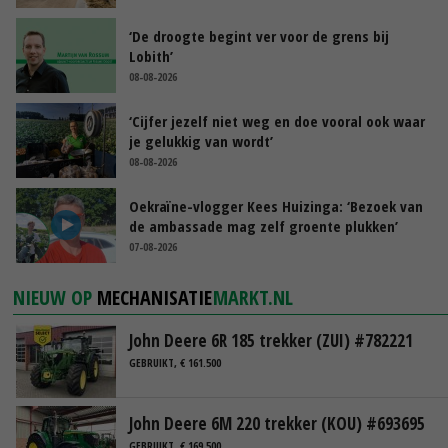
‘De droogte begint ver voor de grens bij
Lobith’
08-08-2026
‘Cijfer jezelf niet weg en doe vooral ook waar
je gelukkig van wordt’
08-08-2026
Oekraïne-vlogger Kees Huizinga: ‘Bezoek van
de ambassade mag zelf groente plukken’
07-08-2026
NIEUW OP
MECHANISATIE
MARKT.NL
John Deere 6R 185 trekker (ZUI) #782221
GEBRUIKT, € 161.500
John Deere 6M 220 trekker (KOU) #693695
GEBRUIKT, € 169.500