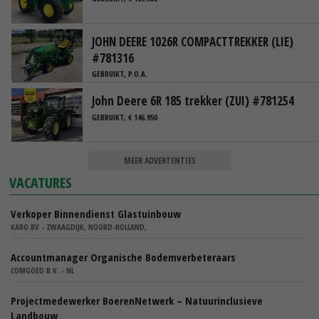
JOHN DEERE 1026R COMPACTTREKKER (LIE)
#781316
GEBRUIKT, P.O.A.
John Deere 6R 185 trekker (ZUI) #781254
GEBRUIKT, € 146.950
MEER ADVERTENTIES
VACATURES
Verkoper Binnendienst Glastuinbouw
KARO BV - ZWAAGDIJK, NOORD-HOLLAND,
Accountmanager Organische Bodemverbeteraars
COMGOED B.V. - NL
Projectmedewerker BoerenNetwerk – Natuurinclusieve
Landbouw