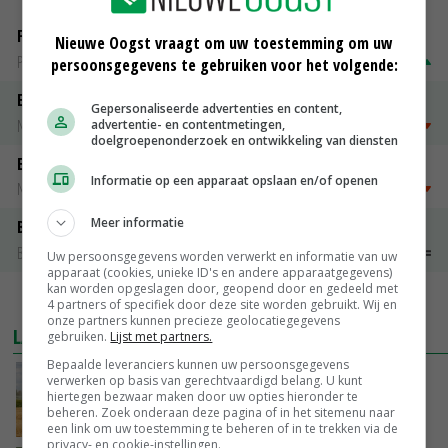
Fritesgeschikt NL Du Be
Nieuwe Oogst vraagt om uw toestemming om uw
PotatoNL
€ 22,50
~
€ 27,50
persoonsgegevens te gebruiken voor het volgende:
Emmeloord Tarwe
Gepersonaliseerde advertenties en content,
Noteringen
€ 205,00
~
€ 208,00
advertentie- en contentmetingen,
doelgroepenonderzoek en ontwikkeling van diensten
Emmeloord Schaaltjespeen
Informatie op een apparaat opslaan en/of openen
Noteringen
€ 5,00
~
€ 20,00
Meer informatie
Bintje A 28/35
Bintje Info
€ 48,00
~
€ 52,00
Uw persoonsgegevens worden verwerkt en informatie van uw
apparaat (cookies, unieke ID's en andere apparaatgegevens)
kan worden opgeslagen door, geopend door en gedeeld met
MEER MARKTPRIJZEN
4 partners of specifiek door deze site worden gebruikt. Wij en
onze partners kunnen precieze geolocatiegegevens
LAATSTE NIEUWS
gebruiken.
Lijst met partners.
Bepaalde leveranciers kunnen uw persoonsgegevens
Onttrekkingsverboden voor grondwater in
verwerken op basis van gerechtvaardigd belang. U kunt
hiertegen bezwaar maken door uw opties hieronder te
Twente, Achterhoek en rand Veluwe
beheren. Zoek onderaan deze pagina of in het sitemenu naar
VANDAAG, 17:02
een link om uw toestemming te beheren of in te trekken via de
privacy- en cookie-instellingen.