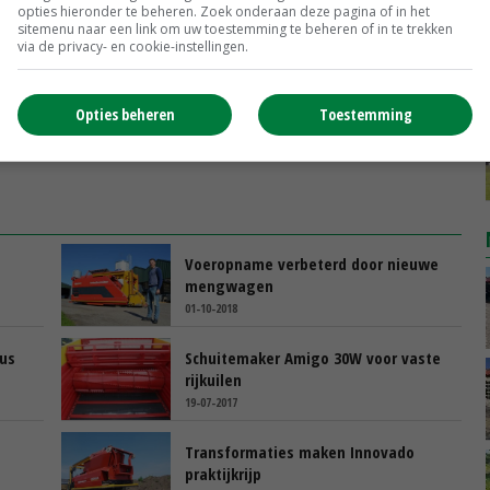
opties hieronder te beheren. Zoek onderaan deze pagina of in het
sitemenu naar een link om uw toestemming te beheren of in te trekken
via de privacy- en cookie-instellingen.
Opties beheren
Toestemming
Voeropname verbeterd door nieuwe
mengwagen
01-10-2018
us
Schuitemaker Amigo 30W voor vaste
rijkuilen
19-07-2017
Transformaties maken Innovado
praktijkrijp