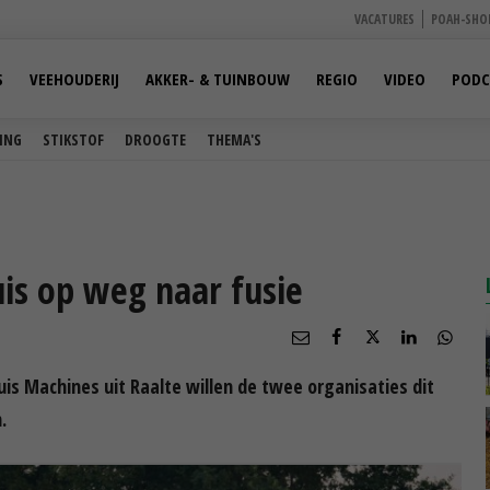
VACATURES
POAH-SHO
S
VEEHOUDERIJ
AKKER- & TUINBOUW
REGIO
VIDEO
PODC
ING
STIKSTOF
DROOGTE
THEMA'S
is op weg naar fusie
is Machines uit Raalte willen de twee organisaties dit
.