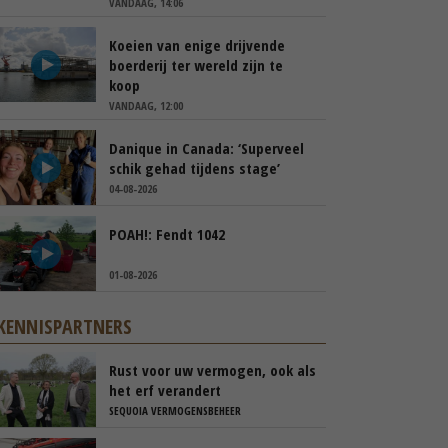
VANDAAG, 14:06
Koeien van enige drijvende
boerderij ter wereld zijn te
koop
VANDAAG, 12:00
Danique in Canada: ‘Superveel
schik gehad tijdens stage’
04-08-2026
POAH!: Fendt 1042
01-08-2026
KENNISPARTNERS
Rust voor uw vermogen, ook als
het erf verandert
SEQUOIA VERMOGENSBEHEER