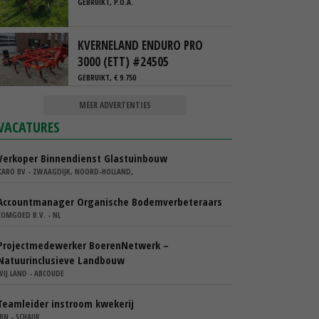
GEBRUIKT, P.O.A.
KVERNELAND ENDURO PRO
3000 (ETT) #24505
GEBRUIKT, € 9.750
MEER ADVERTENTIES
VACATURES
Verkoper Binnendienst Glastuinbouw
KARO BV - ZWAAGDIJK, NOORD-HOLLAND,
Accountmanager Organische Bodemverbeteraars
COMGOED B.V. - NL
Projectmedewerker BoerenNetwerk –
Natuurinclusieve Landbouw
WIJ.LAND - ABCOUDE
Teamleider instroom kwekerij
IBN - SCHAIJK