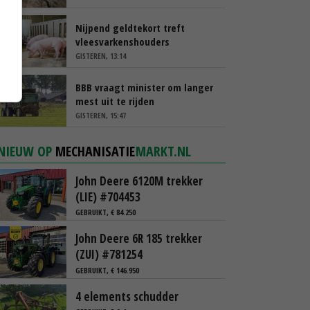
Nijpend geldtekort treft
vleesvarkenshouders
GISTEREN, 13:14
BBB vraagt minister om langer
mest uit te rijden
GISTEREN, 15:47
NIEUW OP
MECHANISATIE
MARKT.NL
John Deere 6120M trekker
(LIE) #704453
GEBRUIKT, € 84.250
John Deere 6R 185 trekker
(ZUI) #781254
GEBRUIKT, € 146.950
4 elements schudder