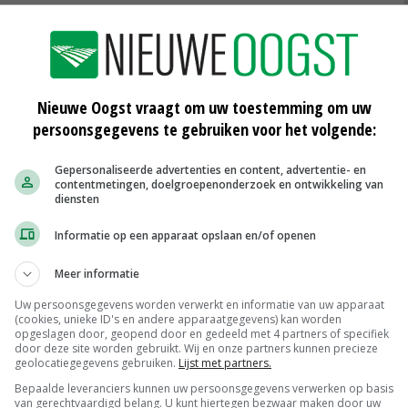
de strategie.
rfect in het plan om te bouwen aan een sterke speler
e familie Veenhuis blijven samen met Wadinko
Nieuwe Oogst vraagt om uw toestemming om uw
persoonsgegevens te gebruiken voor het volgende:
Gepersonaliseerde advertenties en content, advertentie- en
contentmetingen, doelgroepenonderzoek en ontwikkeling van
machines voor de veehouder en loonwerker. Ook maakt
diensten
sbestrijding gericht op wegbeheerders. Bij
Informatie op een apparaat opslaan en/of openen
erkers.
Meer informatie
ert systemen en producten voor verwerking en
Uw persoonsgegevens worden verwerkt en informatie van uw apparaat
(cookies, unieke ID's en andere apparaatgegevens) kan worden
ngsstoffen daarin. Bij Veenhuis in Raalte werken 40
opgeslagen door, geopend door en gedeeld met 4 partners of specifiek
door deze site worden gebruikt. Wij en onze partners kunnen precieze
geolocatiegegevens gebruiken.
Lijst met partners.
Bepaalde leveranciers kunnen uw persoonsgegevens verwerken op basis
van gerechtvaardigd belang. U kunt hiertegen bezwaar maken door uw