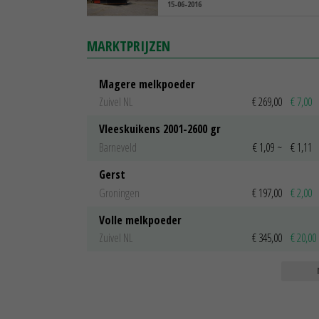
15-06-2016
MARKTPRIJZEN
Magere melkpoeder
Zuivel NL
€ 269,00
€ 7,00
Vleeskuikens 2001-2600 gr
Barneveld
€ 1,09
~
€ 1,11
Gerst
Groningen
€ 197,00
€ 2,00
Volle melkpoeder
Zuivel NL
€ 345,00
€ 20,00