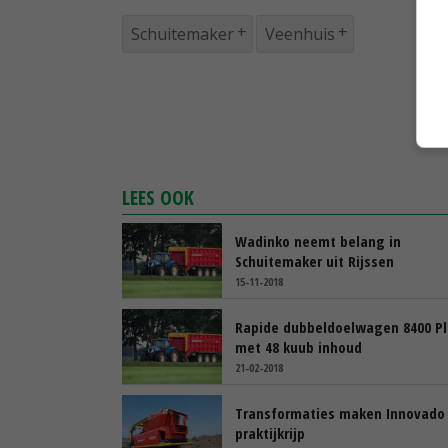
Schuitemaker
Veenhuis
LEES OOK
Wadinko neemt belang in
Schuitemaker uit Rijssen
15-11-2018
Rapide dubbeldoelwagen 8400 Pl
met 48 kuub inhoud
21-02-2018
Transformaties maken Innovado
praktijkrijp