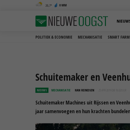
0 MM
20,7
NIEUW
POLITIEK & ECONOMIE
MECHANISATIE
SMART FARM
Schuitemaker en Veenhu
NIEUWS
MECHANISATIE
HAN REINDSEN
25 APR 2019 OM 16:02
UUR
Schuitemaker Machines uit Rijssen en Veenhu
jaar samenvoegen en hun krachten bundelen