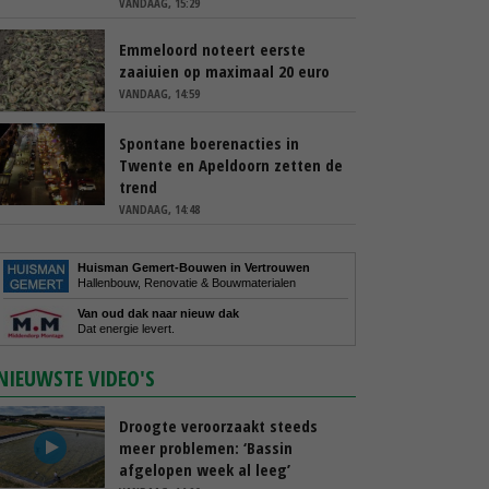
VANDAAG, 15:29
Emmeloord noteert eerste
zaaiuien op maximaal 20 euro
VANDAAG, 14:59
Spontane boerenacties in
Twente en Apeldoorn zetten de
trend
VANDAAG, 14:48
Huisman Gemert-Bouwen in Vertrouwen
Hallenbouw, Renovatie & Bouwmaterialen
Van oud dak naar nieuw dak
Dat energie levert.
NIEUWSTE VIDEO'S
Droogte veroorzaakt steeds
meer problemen: ‘Bassin
afgelopen week al leeg’