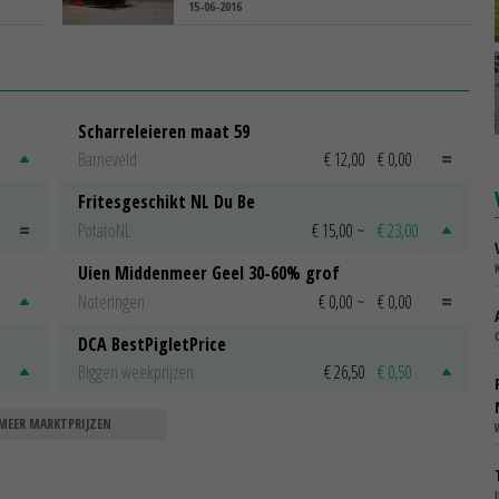
15-06-2016
Scharreleieren maat 59
Barneveld
€ 12,00
€ 0,00
Fritesgeschikt NL Du Be
PotatoNL
€ 15,00
~
€ 23,00
Uien Middenmeer Geel 30-60% grof
Noteringen
€ 0,00
~
€ 0,00
DCA BestPigletPrice
Biggen weekprijzen
€ 26,50
€ 0,50
MEER MARKTPRIJZEN