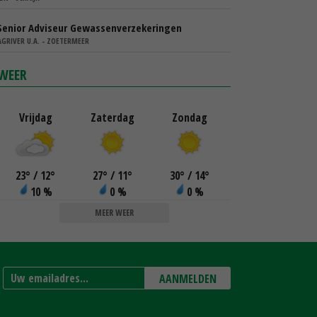
Senior Adviseur Gewassenverzekeringen
AGRIVER U.A. - ZOETERMEER
WEER
Vrijdag
Zaterdag
Zondag
23
°
/ 12
°
27
°
/ 11
°
30
°
/ 14
°
10 %
0 %
0 %
MEER WEER
AANMELDEN