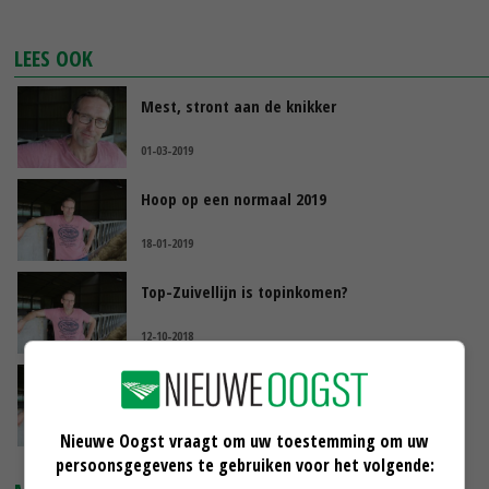
LEES OOK
Mest, stront aan de knikker
01-03-2019
Hoop op een normaal 2019
18-01-2019
Top-Zuivellijn is topinkomen?
12-10-2018
Agri meets Design
31-08-2018
Nieuwe Oogst vraagt om uw toestemming om uw
persoonsgegevens te gebruiken voor het volgende: