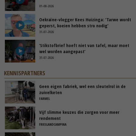
01-08-2026
Oekraïne-vlogger Kees Huizinga: ‘Tarwe wordt
geperst, koeien hebben stro nodig’
31-07-2026
‘Stikstofbrief hoeft niet van tafel, maar moet
wel worden aangepast’
31-07-2026
KENNISPARTNERS
Geen eigen fabriek, wel een sleutelrol in de
zuivelketen
FARMEL
Vijf slimme keuzes die zorgen voor meer
rendement
FRIESLANDCAMPINA