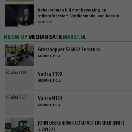
Rabo-topman blij met beweging op
stikstofdossier: ‘Verdienmodel van boeren
blijft cruciaal’
04-08-2026
NIEUW OP
MECHANISATIE
MARKT.NL
Grasshopper 526V52 Zeroturn
GEBRUIKT, P.O.A.
Valtra T190
GEBRUIKT, P.O.A.
Valtra N121
GEBRUIKT, P.O.A.
JOHN DEERE 4066R COMPACTTREKKER (EMT)
#781277