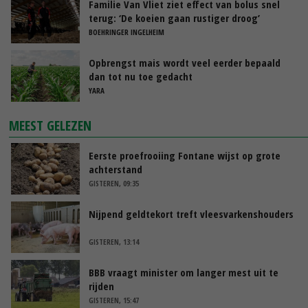
Familie Van Vliet ziet effect van bolus snel
terug: ‘De koeien gaan rustiger droog’
BOEHRINGER INGELHEIM
Opbrengst mais wordt veel eerder bepaald
dan tot nu toe gedacht
YARA
MEEST GELEZEN
Eerste proefrooiing Fontane wijst op grote
achterstand
GISTEREN, 09:35
Nijpend geldtekort treft vleesvarkenshouders
GISTEREN, 13:14
BBB vraagt minister om langer mest uit te
rijden
GISTEREN, 15:47