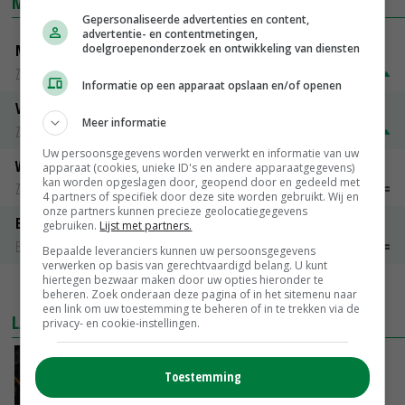
MARKTPRIJZEN
Gepersonaliseerde advertenties en content,
advertentie- en contentmetingen,
doelgroepenonderzoek en ontwikkeling van diensten
Magere melkpoeder
Zuivel weekprijzen
€ 269,00
€ 7,00
Informatie op een apparaat opslaan en/of openen
Volle melkpoeder
Meer informatie
Zuivel weekprijzen
€ 345,00
€ 20,00
Uw persoonsgegevens worden verwerkt en informatie van uw
Weipoeder
apparaat (cookies, unieke ID's en andere apparaatgegevens)
kan worden opgeslagen door, geopend door en gedeeld met
Zuivel weekprijzen
€ 134,00
€ 0,00
4 partners of specifiek door deze site worden gebruikt. Wij en
onze partners kunnen precieze geolocatiegegevens
Boeren Gouda 12 kg
gebruiken.
Lijst met partners.
Boerenkaas
€ 6,05
€ 0,00
Bepaalde leveranciers kunnen uw persoonsgegevens
verwerken op basis van gerechtvaardigd belang. U kunt
hiertegen bezwaar maken door uw opties hieronder te
MEER MARKTPRIJZEN
beheren. Zoek onderaan deze pagina of in het sitemenu naar
een link om uw toestemming te beheren of in te trekken via de
LAATSTE NIEUWS
privacy- en cookie-instellingen.
Zalmkweker wil ‘standaard neerzetten die als
Toestemming
voorbeeld kan dienen voor sector’
VANDAAG, 06:21