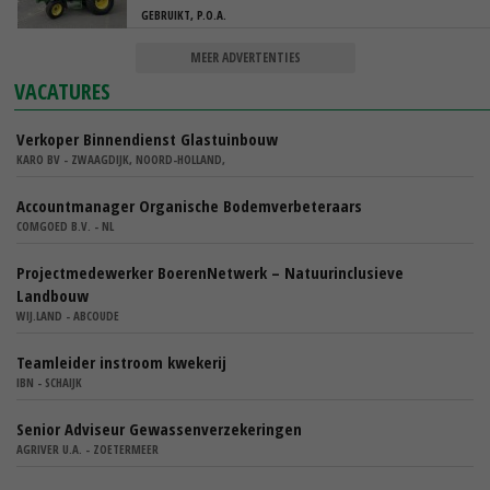
GEBRUIKT, P.O.A.
MEER ADVERTENTIES
VACATURES
Verkoper Binnendienst Glastuinbouw
KARO BV - ZWAAGDIJK, NOORD-HOLLAND,
Accountmanager Organische Bodemverbeteraars
COMGOED B.V. - NL
Projectmedewerker BoerenNetwerk – Natuurinclusieve
Landbouw
WIJ.LAND - ABCOUDE
Teamleider instroom kwekerij
IBN - SCHAIJK
Senior Adviseur Gewassenverzekeringen
AGRIVER U.A. - ZOETERMEER