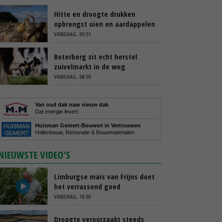
Hitte en droogte drukken
opbrengst uien en aardappelen
VANDAAG, 09:51
Boterberg zit echt herstel
zuivelmarkt in de weg
VANDAAG, 08:59
Van oud dak naar nieuw dak
Dat energie levert.
Huisman Gemert-Bouwen in Vertrouwen
Hallenbouw, Renovatie & Bouwmaterialen
NIEUWSTE VIDEO'S
Limburgse mais van Frijns doet
het verrassend goed
VANDAAG, 10:00
Droogte veroorzaakt steeds