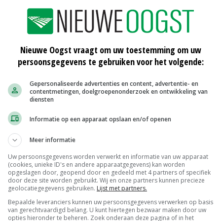
oproepen, dan zijn het wel de fosfaatregels
Nieuwe Oogst vraagt om uw toestemming om uw
persoonsgegevens te gebruiken voor het volgende:
ebben dit jaar al best wat voer gewonnen. Dankzij
eiden. Maar tegen deze droogte is niet te sproeien.
Gepersonaliseerde advertenties en content, advertentie- en
as achteruit gegroeid, volgens mijn grashoogtemeter
contentmetingen, doelgroepenonderzoek en ontwikkeling van
diensten
Informatie op een apparaat opslaan en/of openen
ouden en kweek te voorkomen. Daar is mijn grond nogal
Meer informatie
g goed bij en lijkt geen vochttekort te hebben. Het
Uw persoonsgegevens worden verwerkt en informatie van uw apparaat
or hebben, want het houdt de sloten goed op peil.
(cookies, unieke ID's en andere apparaatgegevens) kan worden
opgeslagen door, geopend door en gedeeld met 4 partners of specifiek
door deze site worden gebruikt. Wij en onze partners kunnen precieze
ns bedrijf weg. De helft van de ligboxenstal moet nog.
geolocatiegegevens gebruiken.
Lijst met partners.
eer gebeuren. Dan ben ik van dat gezeur af. Meer dan dit
Bepaalde leveranciers kunnen uw persoonsgegevens verwerken op basis
van gerechtvaardigd belang. U kunt hiertegen bezwaar maken door uw
. Daarvoor mag het dan wel weer een weekje droog zijn,
opties hieronder te beheren. Zoek onderaan deze pagina of in het