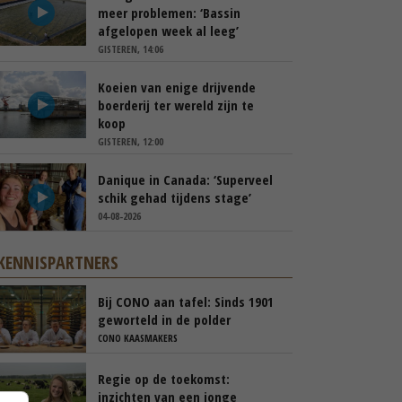
meer problemen: ‘Bassin
afgelopen week al leeg’
GISTEREN, 14:06
Koeien van enige drijvende
boerderij ter wereld zijn te
koop
GISTEREN, 12:00
Danique in Canada: ‘Superveel
schik gehad tijdens stage’
04-08-2026
KENNISPARTNERS
Bij CONO aan tafel: Sinds 1901
geworteld in de polder
CONO KAASMAKERS
Regie op de toekomst:
inzichten van een jonge