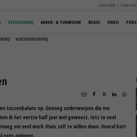
VACATURES
POAH-SHO
S
VEEHOUDERIJ
AKKER- & TUINBOUW
REGIO
VIDEO
PODC
DERIJ
VLEESVEEHOUDERIJ
en
een tussenbalans op. Genoeg onderwerpen die me
en ik het eerste half jaar wel geweest. Iets te veel
enoeg om veel werk thuis zelf te willen doen. Vooral kort
l eens oplopen.