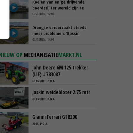
Koeien van enige drijvende
boerderij ter wereld zijn te
koop
GISTEREN, 12:00
Droogte veroorzaakt steeds
meer problemen: ‘Bassin
afgelopen week al leeg’
GISTEREN, 14:06
NIEUW OP
MECHANISATIE
MARKT.NL
John Deere 6M 125 trekker
(LIE) #783087
GEBRUIKT, P.O.A.
Joskin weidebloter 2.75 mtr
GEBRUIKT, P.O.A.
Gianni Ferrari GTR200
2015, P.O.A.