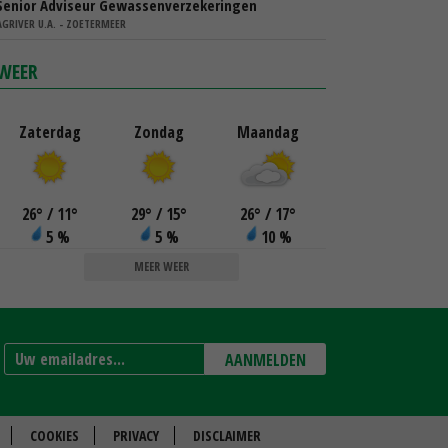
Senior Adviseur Gewassenverzekeringen
AGRIVER U.A. - ZOETERMEER
WEER
Zaterdag
Zondag
Maandag
26
°
/ 11
°
29
°
/ 15
°
26
°
/ 17
°
5 %
5 %
10 %
MEER WEER
AANMELDEN
COOKIES
PRIVACY
DISCLAIMER