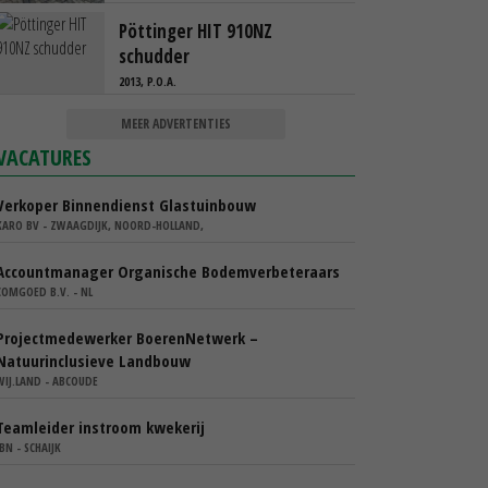
Pöttinger HIT 910NZ
schudder
2013, P.O.A.
MEER ADVERTENTIES
VACATURES
Verkoper Binnendienst Glastuinbouw
KARO BV - ZWAAGDIJK, NOORD-HOLLAND,
Accountmanager Organische Bodemverbeteraars
COMGOED B.V. - NL
Projectmedewerker BoerenNetwerk –
Natuurinclusieve Landbouw
WIJ.LAND - ABCOUDE
Teamleider instroom kwekerij
IBN - SCHAIJK