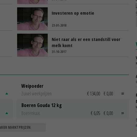
Investeren op emotie
23-01-2018
Niet raar als er een standstill voor
melk komt
31-10-2017
Weipoeder
Zuivel weekprijzen
€ 134,00
€ 0,00
Boeren Gouda 12 kg
Boerenkaas
€ 6,05
€ 0,00
MEER MARKTPRIJZEN