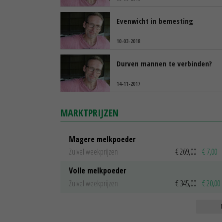
Evenwicht in bemesting
10-03-2018
Durven mannen te verbinden?
14-11-2017
MARKTPRIJZEN
Magere melkpoeder
Zuivel weekprijzen
€ 269,00
€ 7,00
Volle melkpoeder
Zuivel weekprijzen
€ 345,00
€ 20,00