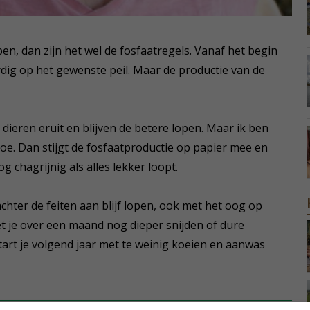
roepen, dan zijn het wel de fosfaatregels. Vanaf het begin
rdig op het gewenste peil. Maar de productie van de
 dieren eruit en blijven de betere lopen. Maar ik ben
 koe. Dan stijgt de fosfaatproductie op papier mee en
g chagrijnig als alles lekker loopt.
achter de feiten aan blijf lopen, ook met het oog op
oet je over een maand nog dieper snijden of dure
tart je volgend jaar met te weinig koeien en aanwas