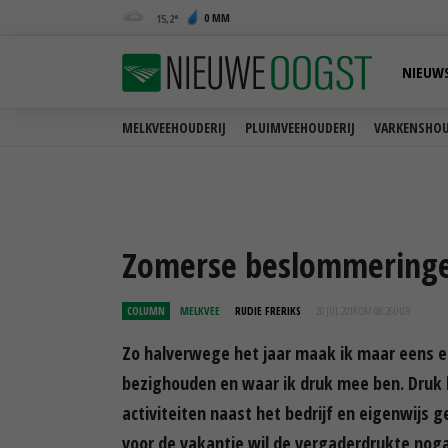
0 MM
15,2
NIEUW
MELKVEEHOUDERIJ
PLUIMVEEHOUDERIJ
VARKENSHOU
Zomerse beslommering
COLUMN
MELKVEE
RUDIE FRERIKS
20 JUL 2018 OM 08:26
UUR
Zo halverwege het jaar maak ik maar eens 
bezighouden en waar ik druk mee ben. Druk b
activiteiten naast het bedrijf en eigenwijs g
voor de vakantie wil de vergaderdrukte noga