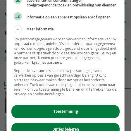
advertentie- en contentmetingen,
Zuivel weekprijzen
€ 269,00
€ 7,00
doelgroepenonderzoek en ontwikkeling van diensten
Volle melkpoeder
Informatie op een apparaat opslaan en/of openen
Zuivel weekprijzen
€ 345,00
€ 20,00
Meer informatie
Weipoeder
Uw persoonsgegevens worden verwerkt en informatie van uw
Zuivel weekprijzen
€ 134,00
€ 0,00
apparaat (cookies, unieke ID's en andere apparaatgegevens)
kan worden opgeslagen door, geopend door en gedeeld met
Boeren Gouda 12 kg
4 partners of specifiek door deze site worden gebruikt. Wij en
onze partners kunnen precieze geolocatiegegevens
Boerenkaas
€ 6,05
€ 0,00
gebruiken.
Lijst met partners.
Bepaalde leveranciers kunnen uw persoonsgegevens
MEER MARKTPRIJZEN
verwerken op basis van gerechtvaardigd belang. U kunt
hiertegen bezwaar maken door uw opties hieronder te
LAATSTE NIEUWS
beheren. Zoek onderaan deze pagina of in het sitemenu naar
een link om uw toestemming te beheren of in te trekken via de
privacy- en cookie-instellingen.
‘Samenwerking A-ware en Amalthea gaat
zorgen voor meer balans’
VANDAAG, 16:01
Toestemming
Internationale vraag naar geitenzuivel blijft
groot: Nederland in Europese top
Opties beheren