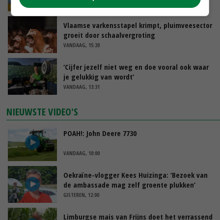
VANDAAG, 15:33
Vlaamse varkensstapel krimpt, pluimveesector
groeit door schaalvergroting
VANDAAG, 15:20
‘Cijfer jezelf niet weg en doe vooral ook waar
je gelukkig van wordt’
VANDAAG, 13:31
NIEUWSTE VIDEO'S
POAH!: John Deere 7730
VANDAAG, 10:00
Oekraïne-vlogger Kees Huizinga: ‘Bezoek van
de ambassade mag zelf groente plukken’
GISTEREN, 12:00
Limburgse mais van Frijns doet het verrassend