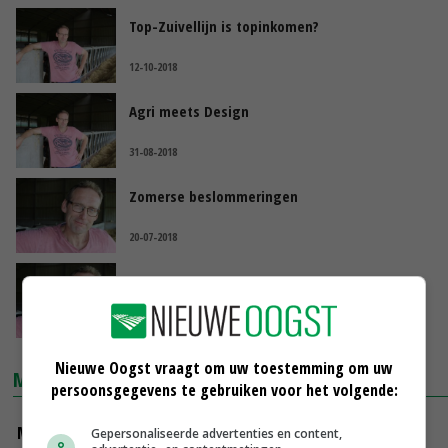
Top-Zuivellijn is topinkomen?
12-10-2018
Agri meets Design
31-08-2018
Zomerse beslommeringen
20-07-2018
Ook landbouwmuseum moet zich aanpassen
08-06-2018
Nieuwe Oogst vraagt om uw toestemming om uw
MARKTPRIJZEN
persoonsgegevens te gebruiken voor het volgende:
Magere melkpoeder
Gepersonaliseerde advertenties en content,