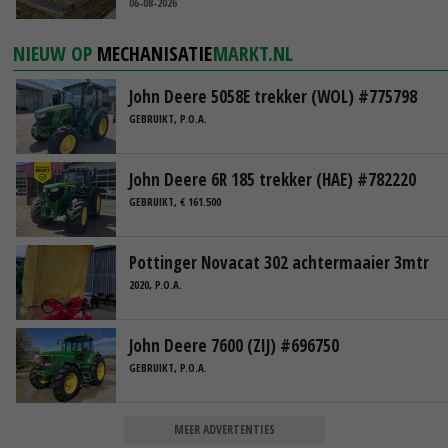
06-08-2026
NIEUW OP
MECHANISATIE
MARKT.NL
John Deere 5058E trekker (WOL) #775798
GEBRUIKT, P.O.A.
John Deere 6R 185 trekker (HAE) #782220
GEBRUIKT, € 161.500
Pottinger Novacat 302 achtermaaier 3mtr
2020, P.O.A.
John Deere 7600 (ZIJ) #696750
GEBRUIKT, P.O.A.
MEER ADVERTENTIES