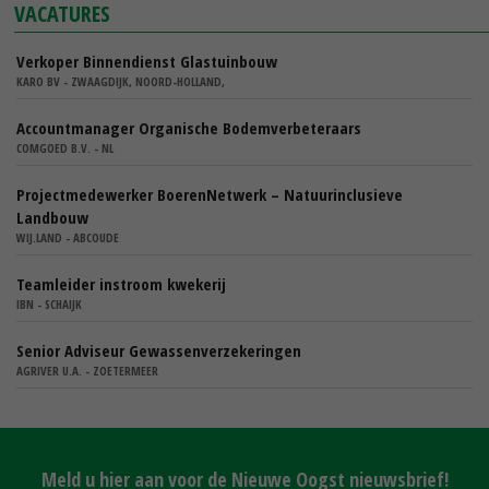
VACATURES
Verkoper Binnendienst Glastuinbouw
KARO BV - ZWAAGDIJK, NOORD-HOLLAND,
Accountmanager Organische Bodemverbeteraars
COMGOED B.V. - NL
Projectmedewerker BoerenNetwerk – Natuurinclusieve
Landbouw
WIJ.LAND - ABCOUDE
Teamleider instroom kwekerij
IBN - SCHAIJK
Senior Adviseur Gewassenverzekeringen
AGRIVER U.A. - ZOETERMEER
Meld u hier aan voor de Nieuwe Oogst nieuwsbrief!