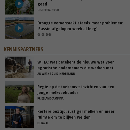
goed
GISTEREN, 10:00
Droogte veroorzaakt steeds meer problemen:
‘Bassin afgelopen week al leeg’
06-08-2026
KENNISPARTNERS
WTTA: wat betekent de nieuwe wet voor
agrarische ondernemers die werken met
uitzendkrachten?
AB WERKT ZUID-NEDERLAND
Regie op de toekomst: inzichten van een
jonge melkveehouder
FRIESLANDCAMPINA
Kortere boxtijd, rustiger melken en meer
ruimte om te blijven weiden
DELAVAL