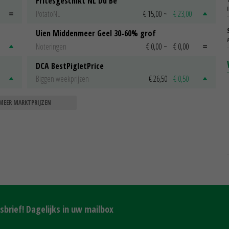
Fritesgeschikt NL Du Be
PotatoNL
€ 15,00
~
€ 23,00
Uien Middenmeer Geel 30-60% grof
Noteringen
€ 0,00
~
€ 0,00
DCA BestPigletPrice
Biggen weekprijzen
€ 26,50
€ 0,50
MEER MARKTPRIJZEN
brief! Dagelijks in uw mailbox