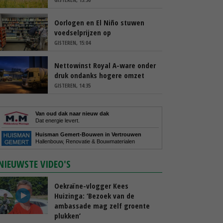
Oorlogen en El Niño stuwen
voedselprijzen op
GISTEREN, 15:04
Nettowinst Royal A-ware onder
druk ondanks hogere omzet
GISTEREN, 14:35
Van oud dak naar nieuw dak
Dat energie levert.
Huisman Gemert-Bouwen in Vertrouwen
Hallenbouw, Renovatie & Bouwmaterialen
NIEUWSTE VIDEO'S
Oekraïne-vlogger Kees
Huizinga: ‘Bezoek van de
ambassade mag zelf groente
plukken’