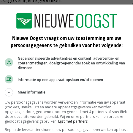
 Ctgb veilig is te gebruiken.'
hermingsmiddelen komen te vervallen of ter discussie
icotinoïden in verschillende Europese landen maakt het
ijk speelveld.'
Nieuwe Oogst vraagt om uw toestemming om uw
persoonsgegevens te gebruiken voor het volgende:
Gepersonaliseerde advertenties en content, advertentie- en
r veredelingstechnieken als Crispr-Cas in Europa niet
contentmetingen, doelgroepenonderzoek en ontwikkeling van
hnieken aan de slag kunnen om resistenties in rassen in te
diensten
 te halen', stelt Van Wenum.
Informatie op een apparaat opslaan en/of openen
antgezondheid, vindt het belangrijk dat telers de
Meer informatie
 te verbeteren, waardoor planten weerbaarder worden.
Uw persoonsgegevens worden verwerkt en informatie van uw apparaat
(cookies, unieke ID's en andere apparaatgegevens) kan worden
g om hieraan te werken. De overheid moet kijken wat
opgeslagen door, geopend door en gedeeld met 4 partners of specifiek
door deze site worden gebruikt. Wij en onze partners kunnen precieze
geolocatiegegevens gebruiken.
Lijst met partners.
Bepaalde leveranciers kunnen uw persoonsgegevens verwerken op basis