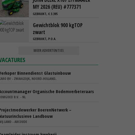
MY 2026 (REU) #777371
GEBRUIKT, € 3.395
Gewichtblok 900 kgTOP
zwart
GEBRUIKT, P.O.A.
MEER ADVERTENTIES
VACATURES
Verkoper Binnendienst Glastuinbouw
KARO BV - ZWAAGDIJK, NOORD-HOLLAND,
Accountmanager Organische Bodemverbeteraars
COMGOED B.V. - NL
Projectmedewerker BoerenNetwerk –
Natuurinclusieve Landbouw
WIJ.LAND - ABCOUDE
Teamleider instroom kwekerij