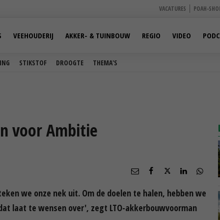
VACATURES
POAH-SHO
S
VEEHOUDERIJ
AKKER- & TUINBOUW
REGIO
VIDEO
PODC
ING
STIKSTOF
DROOGTE
THEMA'S
un voor Ambitie
teken we onze nek uit. Om de doelen te halen, hebben we
 dat laat te wensen over', zegt LTO-akkerbouwvoorman