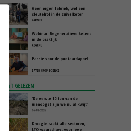
Geen eigen fabriek, wel een
sleutelrol in de zuivelketen
FARMEL
Webinar: Regeneratieve ketens
in de praktijk
REGENL
Passie voor de pootaardappel
BAYER CROP SCIENCE
MEEST GELEZEN
‘De eerste 10 ton van de
uienoogst zijn we nu al kwijt’
06-08-2026
Droogte raakt alle sectoren,
LTO waarschuwt voor lege