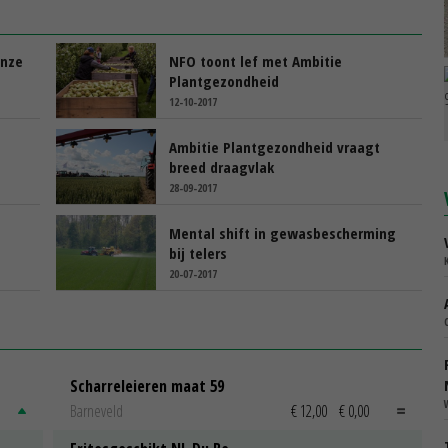
onze
NFO toont lef met Ambitie
Plantgezondheid
12-10-2017
Ambitie Plantgezondheid vraagt
breed draagvlak
28-09-2017
Mental shift in gewasbescherming
bij telers
20-07-2017
Scharreleieren maat 59
Barneveld
€ 12,00
€ 0,00