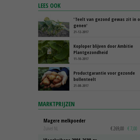
LEES OOK
'Teelt van gezond gewas zit in 
genen'
21-12-2017
Koploper blijven door Ambitie
Plantgezondheid
11-10-2017
Productgarantie voor gezonde
bollenteelt
21-08-2017
MARKTPRIJZEN
Magere melkpoeder
Zuivel NL
€ 269,00
€ 7,00