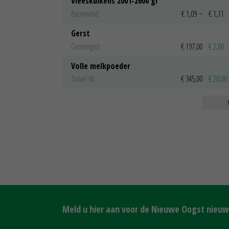
Vleeskuikens 2001-2600 gr
Barneveld
€ 1,09
~
€ 1,11
Gerst
Groningen
€ 197,00
€ 2,00
Volle melkpoeder
Zuivel NL
€ 345,00
€ 20,00
Meld u hier aan voor de Nieuwe Oogst nieuws