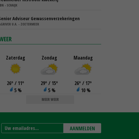
IBN - SCHAIJK
Senior Adviseur Gewassenverzekeringen
AGRIVER U.A. - ZOETERMEER
WEER
Zaterdag
Zondag
Maandag
26
°
/ 11
°
29
°
/ 15
°
26
°
/ 17
°
5 %
5 %
10 %
MEER WEER
AANMELDEN