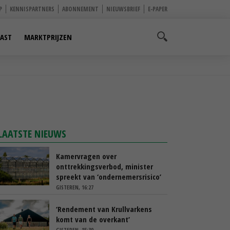
P
KENNISPARTNERS
ABONNEMENT
NIEUWSBRIEF
E-PAPER
AST
MARKTPRIJZEN
LAATSTE NIEUWS
Kamervragen over
onttrekkingsverbod, minister
spreekt van ‘ondernemersrisico’
GISTEREN, 16:27
‘Rendement van Krullvarkens
komt van de overkant’
GISTEREN, 15:30