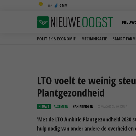
0 MM
18
NIEUW
POLITIEK & ECONOMIE
MECHANISATIE
SMART FARM
LTO voelt te weinig ste
Plantgezondheid
NIEUWS
ALGEMEEN
HAN REINDSEN
02 MAA 2019 OM 09:20
UUR
'Met de LTO Ambitie Plantgezondheid 2030 s
hulp nodig van onder andere de overheid en