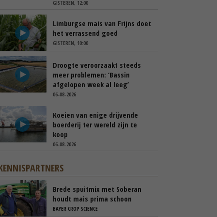
GISTEREN, 12:00
Limburgse mais van Frijns doet
het verrassend goed
GISTEREN, 10:00
Droogte veroorzaakt steeds
meer problemen: ‘Bassin
afgelopen week al leeg’
06-08-2026
Koeien van enige drijvende
boerderij ter wereld zijn te
koop
06-08-2026
KENNISPARTNERS
Brede spuitmix met Soberan
houdt mais prima schoon
BAYER CROP SCIENCE