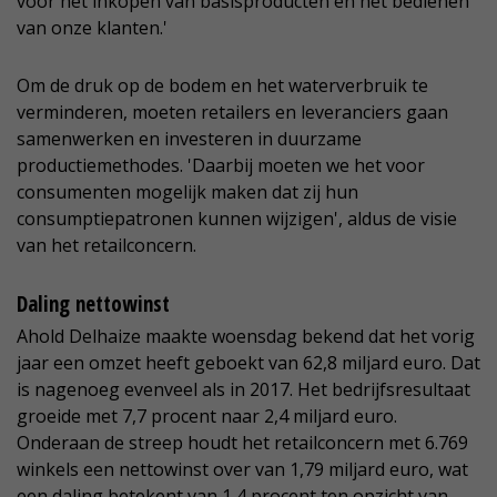
voor het inkopen van basisproducten en het bedienen
van onze klanten.'
Om de druk op de bodem en het waterverbruik te
verminderen, moeten retailers en leveranciers gaan
samenwerken en investeren in duurzame
productiemethodes. 'Daarbij moeten we het voor
consumenten mogelijk maken dat zij hun
consumptiepatronen kunnen wijzigen', aldus de visie
van het retailconcern.
Daling nettowinst
Ahold Delhaize maakte woensdag bekend dat het vorig
jaar een omzet heeft geboekt van 62,8 miljard euro. Dat
is nagenoeg evenveel als in 2017. Het bedrijfsresultaat
groeide met 7,7 procent naar 2,4 miljard euro.
Onderaan de streep houdt het retailconcern met 6.769
winkels een nettowinst over van 1,79 miljard euro, wat
een daling betekent van 1,4 procent ten opzicht van