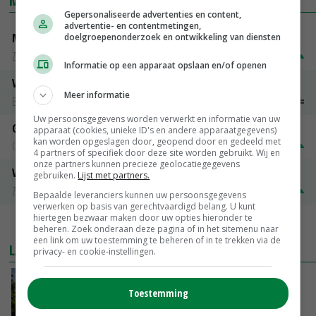
MARKTPRIJZEN
Gepersonaliseerde advertenties en content,
advertentie- en contentmetingen,
Magere melkpoeder
doelgroepenonderzoek en ontwikkeling van diensten
Zuivel NL
€ 269,00
€ 7,00
Informatie op een apparaat opslaan en/of openen
Vleeskuikens 2001-2600 gr
Meer informatie
Barneveld
€ 1,09
~
€ 1,11
Uw persoonsgegevens worden verwerkt en informatie van uw
Gerst
apparaat (cookies, unieke ID's en andere apparaatgegevens)
kan worden opgeslagen door, geopend door en gedeeld met
Groningen
€ 197,00
€ 2,00
4 partners of specifiek door deze site worden gebruikt. Wij en
onze partners kunnen precieze geolocatiegegevens
Volle melkpoeder
gebruiken.
Lijst met partners.
Zuivel NL
€ 345,00
€ 20,00
Bepaalde leveranciers kunnen uw persoonsgegevens
verwerken op basis van gerechtvaardigd belang. U kunt
hiertegen bezwaar maken door uw opties hieronder te
MEER MARKTPRIJZEN
beheren. Zoek onderaan deze pagina of in het sitemenu naar
een link om uw toestemming te beheren of in te trekken via de
LAATSTE NIEUWS
privacy- en cookie-instellingen.
Kamervragen over onttrekkingsverbod,
Toestemming
minister spreekt van ‘ondernemersrisico’
GISTEREN, 16:27