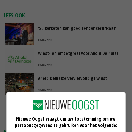
LEES OOK
'Suikerketen kan goed zonder certificaat'
07-06-2018
Winst- en omzetgroei voor Ahold Delhaize
09-05-2018
Ahold Delhaize verviervoudigt winst
28-02-2018
Ahold Delhaize opent prijsonderhandelingen
16-08-2016
Nieuwe Oogst vraagt om uw toestemming om uw
persoonsgegevens te gebruiken voor het volgende: