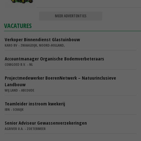
MEER ADVERTENTIES
VACATURES
Verkoper Binnendienst Glastuinbouw
KARO BV - ZWAAGDIJK, NOORD-HOLLAND,
Accountmanager Organische Bodemverbeteraars
COMGOED B.V. - NL
Projectmedewerker BoerenNetwerk – Natuurinclusieve
Landbouw
WIJ.LAND - ABCOUDE
Teamleider instroom kwekerij
IBN - SCHAIJK
Senior Adviseur Gewassenverzekeringen
AGRIVER U.A. - ZOETERMEER