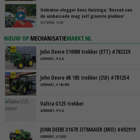
Oekraïne-vlogger Kees Huizinga: ‘Bezoek van
de ambassade mag zelf groente plukken’
GISTEREN, 12:00
NIEUW OP
MECHANISATIE
MARKT.NL
John Deere 5100M trekker (ETT) #782329
GEBRUIKT, P.O.A.
John Deere 6R 185 trekker (ZUI) #781254
GEBRUIKT, € 146.950
Valtra G125 trekker
GEBRUIKT, P.O.A.
JOHN DEERE X167R ZITMAAIER (MID) #692919
GEBRUIKT, € 5.833