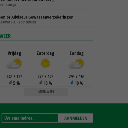
IBN - SCHAIJK
Senior Adviseur Gewassenverzekeringen
AGRIVER U.A. - ZOETERMEER
WEER
Vrijdag
Zaterdag
Zondag
24
°
/ 12
°
27
°
/ 12
°
29
°
/ 16
°
5 %
10 %
10 %
MEER WEER
AANMELDEN