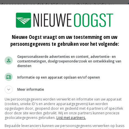
rder aangegeven dat de tijd van overheidssubsidie nu
andpunt, en wees op het fonds dat opgezet gaat worden
ngen te ondersteunen. 'We gaan van subsidie naar een
Nieuwe Oogst vraagt om uw toestemming om uw
persoonsgegevens te gebruiken voor het volgende:
traden. Komende dinsdag zal er over worden gestemd
de Tweede Kamer er over denken.
Gepersonaliseerde advertenties en content, advertentie- en
contentmetingen, doelgroepenonderzoek en ontwikkeling van
diensten
ukkelijk ook het agrarische bedrijfsleven worden
Informatie op een apparaat opslaan en/of openen
aan Van Nieuwenhoven. Hij noemde met name LTO
Meer informatie
e zeker’, reageerde de staatssecretaris op die
Uw persoonsgegevens worden verwerkt en informatie van uw apparaat
(cookies, unieke ID's en andere apparaatgegevens) kan worden
opgeslagen door, geopend door en gedeeld met 4 partners of specifiek
door deze site worden gebruikt. Wij en onze partners kunnen precieze
geolocatiegegevens gebruiken.
Lijst met partners.
Bepaalde leveranciers kunnen uw persoonsgegevens verwerken op basis