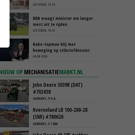
GISTEREN, 13:14
BBB vraagt minister om langer
mest uit te rijden
GISTEREN, 15:47
Rabo-topman blij met
beweging op stikstofdossier:
‘Verdienmodel van boeren blijft
04-08-2026
cruciaal’
NIEUW OP
MECHANISATIE
MARKT.NL
John Deere 3039R (DAT)
#702438
GEBRUIKT, P.O.A.
Kverneland LB 100-200-28
(SMI) #780620
GEBRUIKT, € 7.800