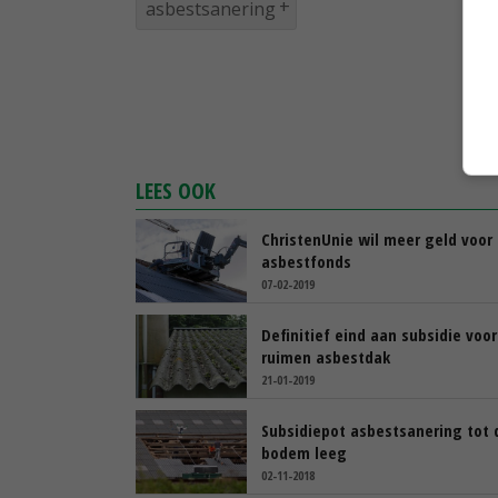
asbestsanering
LEES OOK
ChristenUnie wil meer geld voor
asbestfonds
07-02-2019
Definitief eind aan subsidie voor
ruimen asbestdak
21-01-2019
Subsidiepot asbestsanering tot 
bodem leeg
02-11-2018