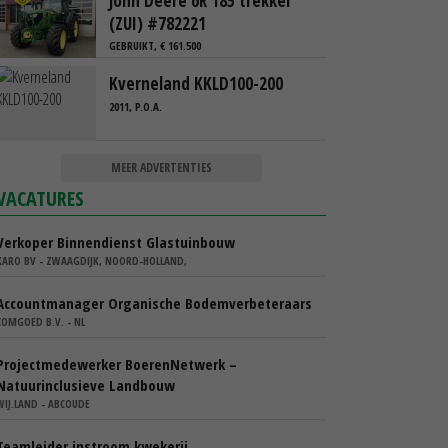
John Deere 6R 185 trekker
(ZUI) #782221
GEBRUIKT, € 161.500
Kverneland KKLD100-200
2011, P.O.A.
MEER ADVERTENTIES
VACATURES
Verkoper Binnendienst Glastuinbouw
KARO BV - ZWAAGDIJK, NOORD-HOLLAND,
Accountmanager Organische Bodemverbeteraars
COMGOED B.V. - NL
Projectmedewerker BoerenNetwerk –
Natuurinclusieve Landbouw
WIJ.LAND - ABCOUDE
Teamleider instroom kwekerij