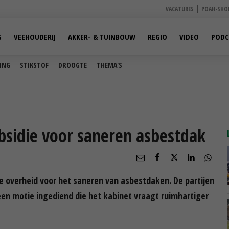
VACATURES
POAH-SHO
S
VEEHOUDERIJ
AKKER- & TUINBOUW
REGIO
VIDEO
PODC
ING
STIKSTOF
DROOGTE
THEMA'S
bsidie voor saneren asbestdak
de overheid voor het saneren van asbestdaken. De partijen
n motie ingediend die het kabinet vraagt ruimhartiger