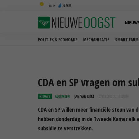
0 MM
18,3
NIEUW
POLITIEK & ECONOMIE
MECHANISATIE
SMART FARM
CDA en SP vragen om su
NIEUWS
ALGEMEEN
JAN VAN LIERE
07 FEB 2019 OM 14:55
UUR
CDA en SP willen meer financiële steun van 
hebben donderdag in de Tweede Kamer elk ee
subsidie te verstrekken.