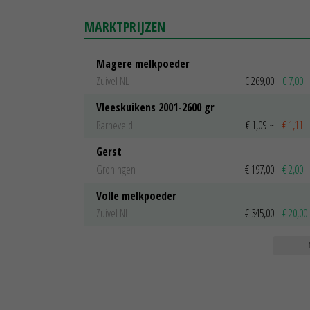
MARKTPRIJZEN
Magere melkpoeder
Zuivel NL
€ 269,00
€ 7,00
Vleeskuikens 2001-2600 gr
Barneveld
€ 1,09
~
€ 1,11
Gerst
Groningen
€ 197,00
€ 2,00
Volle melkpoeder
Zuivel NL
€ 345,00
€ 20,00