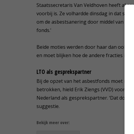
Staatssecretaris Van Veldhoven heeft al ee
voorbij is. Ze volhardde dinsdag in dat st
om de asbestsanering door middel van leni
fonds.'
Beide moties werden door haar dan ook on
en moet blijken hoe de andere fracties in 
LTO als gesprekspartner
Bij de opzet van het asbestfonds moet nadr
betrokken, hield Erik Ziengs (VVD) voor 
Nederland als gesprekspartner. ‘Dat doen w
suggestie.
Bekijk meer over: