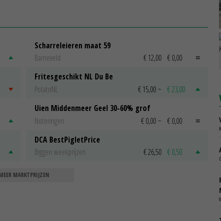
Scharreleieren maat 59
Barneveld
€ 12,00
€ 0,00
Fritesgeschikt NL Du Be
PotatoNL
€ 15,00
~
€ 23,00
Uien Middenmeer Geel 30-60% grof
Noteringen
€ 0,00
~
€ 0,00
DCA BestPigletPrice
Biggen weekprijzen
€ 26,50
€ 0,50
MEER MARKTPRIJZEN