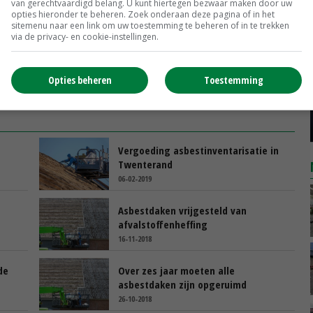
van gerechtvaardigd belang. U kunt hiertegen bezwaar maken door uw
opties hieronder te beheren. Zoek onderaan deze pagina of in het
sitemenu naar een link om uw toestemming te beheren of in te trekken
via de privacy- en cookie-instellingen.
Opties beheren
Toestemming
Vergoeding asbestinventarisatie in
Twenterand
06-02-2019
Asbestdaken vrijgesteld van
afvalstoffenheffing
16-11-2018
de
Over zes jaar moeten alle
asbestdaken zijn opgeruimd
26-10-2018