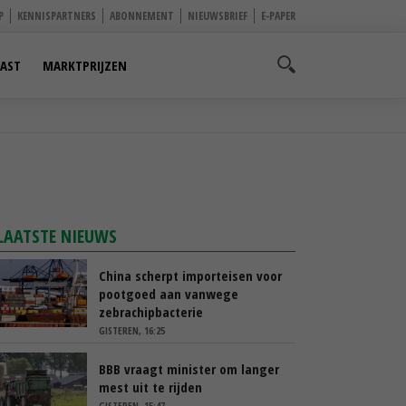
P
KENNISPARTNERS
ABONNEMENT
NIEUWSBRIEF
E-PAPER
AST
MARKTPRIJZEN
LAATSTE NIEUWS
China scherpt importeisen voor
pootgoed aan vanwege
zebrachipbacterie
GISTEREN, 16:25
BBB vraagt minister om langer
mest uit te rijden
GISTEREN, 15:47