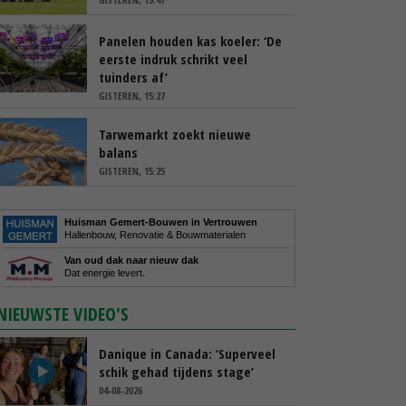
Panelen houden kas koeler: ‘De
eerste indruk schrikt veel
tuinders af’
GISTEREN, 15:27
Tarwemarkt zoekt nieuwe
balans
GISTEREN, 15:25
Huisman Gemert-Bouwen in Vertrouwen
Hallenbouw, Renovatie & Bouwmaterialen
Van oud dak naar nieuw dak
Dat energie levert.
NIEUWSTE VIDEO'S
Danique in Canada: ‘Superveel
schik gehad tijdens stage’
04-08-2026