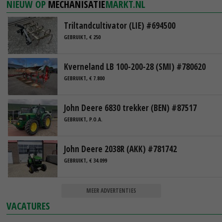
NIEUW OP
MECHANISATIE
MARKT.NL
Triltandcultivator (LIE) #694500
GEBRUIKT, € 250
Kverneland LB 100-200-28 (SMI) #780620
GEBRUIKT, € 7.800
John Deere 6830 trekker (BEN) #87517
GEBRUIKT, P.O.A.
John Deere 2038R (AKK) #781742
GEBRUIKT, € 34.099
MEER ADVERTENTIES
VACATURES