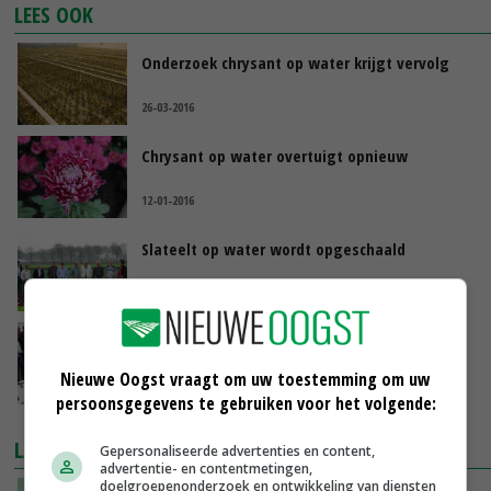
LEES OOK
Onderzoek chrysant op water krijgt vervolg
26-03-2016
Chrysant op water overtuigt opnieuw
12-01-2016
Slateelt op water wordt opgeschaald
23-03-2015
Teeltsysteem met putje voor hemelwater
Nieuwe Oogst vraagt om uw toestemming om uw
05-07-2013
persoonsgegevens te gebruiken voor het volgende:
LAATSTE NIEUWS
Gepersonaliseerde advertenties en content,
advertentie- en contentmetingen,
doelgroepenonderzoek en ontwikkeling van diensten