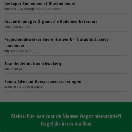
Verkoper Binnendienst Glastuinbouw
KARO BV - ZWAAGDIJK, NOORD-HOLLAND,
Accountmanager Organische Bodemverbeteraars
COMGOED B.V. - NL
Projectmedewerker BoerenNetwerk – Natuurinclusieve
Landbouw
WIJ.LAND - ABCOUDE
Teamleider instroom kwekerij
IBN - SCHAIJK
Senior Adviseur Gewassenverzekeringen
AGRIVER U.A. - ZOETERMEER
Meld u hier aan voor de Nieuwe Oogst nieuwsbrief!
Dagelijks in uw mailbox