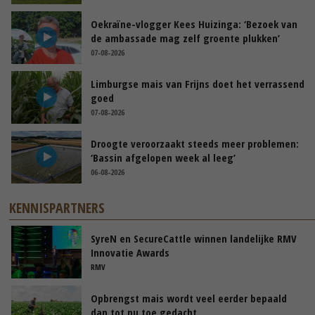
Oekraïne-vlogger Kees Huizinga: ‘Bezoek van
de ambassade mag zelf groente plukken’
07-08-2026
Limburgse mais van Frijns doet het verrassend
goed
07-08-2026
Droogte veroorzaakt steeds meer problemen:
‘Bassin afgelopen week al leeg’
06-08-2026
KENNISPARTNERS
SyreN en SecureCattle winnen landelijke RMV
Innovatie Awards
RMV
Opbrengst mais wordt veel eerder bepaald
dan tot nu toe gedacht