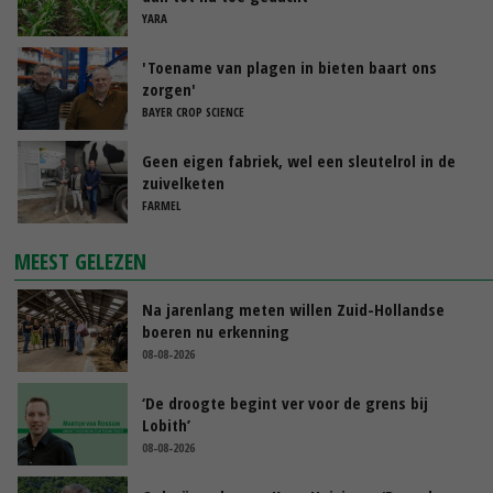
YARA
'Toename van plagen in bieten baart ons
zorgen'
BAYER CROP SCIENCE
Geen eigen fabriek, wel een sleutelrol in de
zuivelketen
FARMEL
MEEST GELEZEN
Na jarenlang meten willen Zuid-Hollandse
boeren nu erkenning
08-08-2026
‘De droogte begint ver voor de grens bij
Lobith’
08-08-2026