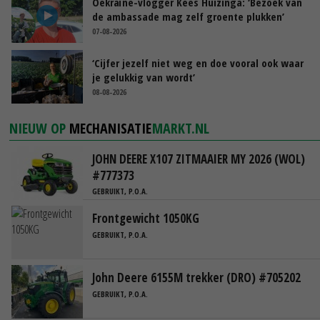
Oekraïne-vlogger Kees Huizinga: ‘Bezoek van
de ambassade mag zelf groente plukken’
07-08-2026
‘Cijfer jezelf niet weg en doe vooral ook waar
je gelukkig van wordt’
08-08-2026
NIEUW OP
MECHANISATIE
MARKT.NL
JOHN DEERE X107 ZITMAAIER MY 2026 (WOL)
#777373
GEBRUIKT, P.O.A.
Frontgewicht 1050KG
GEBRUIKT, P.O.A.
John Deere 6155M trekker (DRO) #705202
GEBRUIKT, P.O.A.