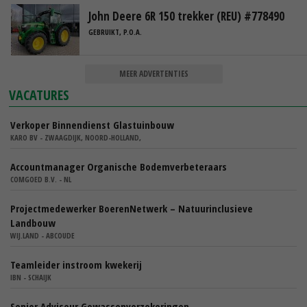
John Deere 6R 150 trekker (REU) #778490
GEBRUIKT, P.O.A.
MEER ADVERTENTIES
VACATURES
Verkoper Binnendienst Glastuinbouw
KARO BV - ZWAAGDIJK, NOORD-HOLLAND,
Accountmanager Organische Bodemverbeteraars
COMGOED B.V. - NL
Projectmedewerker BoerenNetwerk – Natuurinclusieve
Landbouw
WIJ.LAND - ABCOUDE
Teamleider instroom kwekerij
IBN - SCHAIJK
Senior Adviseur Gewassenverzekeringen