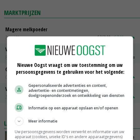
MARKTPRIJZEN
Magere melkpoeder
Zuivel NL
€ 269,00
€ 7,00
Vleeskuikens 2001-2600 gr
Barneveld
€ 1,09
~
€ 1,11
Nieuwe Oogst vraagt om uw toestemming om uw
Gerst
persoonsgegevens te gebruiken voor het volgende:
Groningen
€ 197,00
€ 2,00
Gepersonaliseerde advertenties en content,
Volle melkpoeder
advertentie- en contentmetingen,
doelgroepenonderzoek en ontwikkeling van diensten
Zuivel NL
€ 345,00
€ 20,00
Informatie op een apparaat opslaan en/of openen
MEER MARKTPRIJZEN
Meer informatie
LAATSTE NIEUWS
Uw persoonsgegevens worden verwerkt en informatie van uw
Zeer lage Rijnaanvoer komt bovenop droogste
apparaat (cookies, unieke ID's en andere apparaatgegevens)