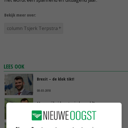
Het wordt een spannend en uitdagend jaar.
Bekijk meer over:
column Tsjerk Terpstra
LEES OOK
Brexit – de klok tikt!
08-03-2018
Meer vrijheid met minder geld?
10-01-2018
Boots on the ground