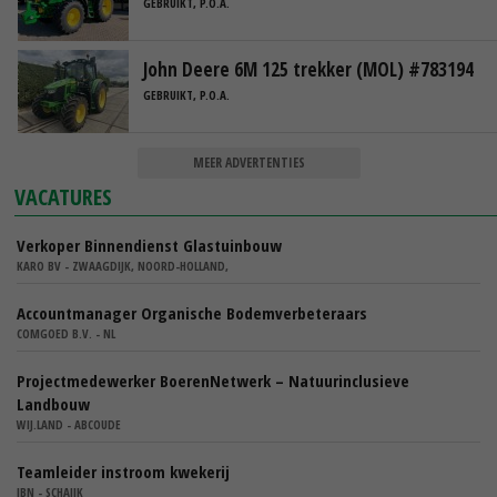
GEBRUIKT, P.O.A.
John Deere 6M 125 trekker (MOL) #783194
GEBRUIKT, P.O.A.
MEER ADVERTENTIES
VACATURES
Verkoper Binnendienst Glastuinbouw
KARO BV - ZWAAGDIJK, NOORD-HOLLAND,
Accountmanager Organische Bodemverbeteraars
COMGOED B.V. - NL
Projectmedewerker BoerenNetwerk – Natuurinclusieve
Landbouw
WIJ.LAND - ABCOUDE
Teamleider instroom kwekerij
IBN - SCHAIJK