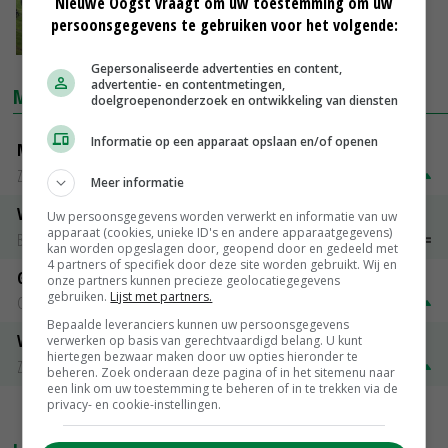
Nieuwe Oogst vraagt om uw toestemming om uw
persoonsgegevens te gebruiken voor het volgende:
06-12-2017
Gepersonaliseerde advertenties en content,
advertentie- en contentmetingen,
MARKTPRIJZEN
doelgroepenonderzoek en ontwikkeling van diensten
Informatie op een apparaat opslaan en/of openen
Magere melkpoeder
Zuivel NL
€ 269,00
€ 7,00
Meer informatie
Vleeskuikens 2001-2600 gr
Uw persoonsgegevens worden verwerkt en informatie van uw
apparaat (cookies, unieke ID's en andere apparaatgegevens)
Barneveld
€ 1,09
~
€ 1,11
kan worden opgeslagen door, geopend door en gedeeld met
4 partners of specifiek door deze site worden gebruikt. Wij en
Gerst
onze partners kunnen precieze geolocatiegegevens
gebruiken.
Lijst met partners.
Groningen
€ 197,00
€ 2,00
Bepaalde leveranciers kunnen uw persoonsgegevens
Volle melkpoeder
verwerken op basis van gerechtvaardigd belang. U kunt
hiertegen bezwaar maken door uw opties hieronder te
Zuivel NL
€ 345,00
€ 20,00
beheren. Zoek onderaan deze pagina of in het sitemenu naar
een link om uw toestemming te beheren of in te trekken via de
privacy- en cookie-instellingen.
MEER MARKTPRIJZEN