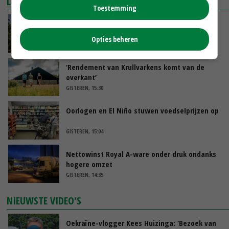
LAATSTE NIEUWS
Toestemming
Kamervragen over onttrekkingsverbod,
minister spreekt van ‘ondernemersrisico’
Opties beheren
GISTEREN, 16:27
‘Rendement van Krullvarkens komt van de
overkant’
GISTEREN, 15:30
Oorlogen en El Niño stuwen voedselprijzen op
GISTEREN, 15:04
Nettowinst Royal A-ware onder druk ondanks
hogere omzet
GISTEREN, 14:35
NIEUWSTE VIDEO'S
Oekraïne-vlogger Kees Huizinga: ‘Bezoek van