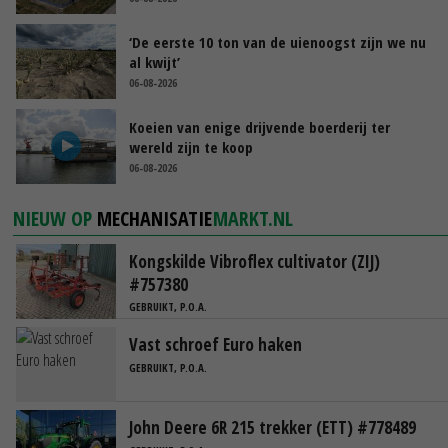
‘De eerste 10 ton van de uienoogst zijn we nu
al kwijt’
06-08-2026
Koeien van enige drijvende boerderij ter
wereld zijn te koop
06-08-2026
NIEUW OP
MECHANISATIE
MARKT.NL
Kongskilde Vibroflex cultivator (ZIJ)
#757380
GEBRUIKT, P.O.A.
Vast schroef Euro haken
GEBRUIKT, P.O.A.
John Deere 6R 215 trekker (ETT) #778489