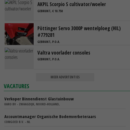
AKPIL Scorpio S cultivator/woeler
GEBRUIKT, € 10.750
Pöttinger Servo 3000P wentelploeg (HIL)
#779281
GEBRUIKT, P.O.A.
Valtra voorlader consoles
GEBRUIKT, P.O.A.
MEER ADVERTENTIES
VACATURES
Verkoper Binnendienst Glastuinbouw
KARO BV - ZWAAGDIJK, NOORD-HOLLAND,
Accountmanager Organische Bodemverbeteraars
COMGOED B.V. - NL