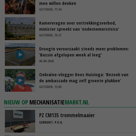
mee willen denken
GISTEREN, 11:34
Kamervragen over onttrekkingsverbod,
minister spreekt van ‘ondernemersrisico’
GISTEREN, 16:27
Droogte veroorzaakt steeds meer problemen:
‘Bassin afgelopen week al leeg’
06-08-2026
Oekraïne-vlogger Kees Huizinga: ‘Bezoek van
de ambassade mag zelf groente plukken’
GISTEREN, 12:00
NIEUW OP
MECHANISATIE
MARKT.NL
PZ CM135 trommelmaaier
GEBRUIKT, P.O.A.