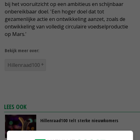
bij het vooruitzicht op een ambitieus en schijnbaar
onbereikbaar doel. 'Een hoger doel dat tot
gezamenlijke actie en ontwikkeling aanzet, zoals de
ontwikkeling van volledig circulaire voedselproductie
op Mars.'
Bekijk meer over:
Hillenraad100
LEES OOK
Hillenraad100 telt sterke nieuwkomers
21-10-2016