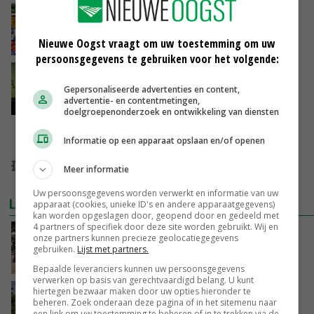
Enza Zaden meest toonaangevend
Nieuwe Oogst vraagt om uw toestemming om uw
31-10-2015
persoonsgegevens te gebruiken voor het volgende:
Acht nieuwkomers Hillenraad100
Gepersonaliseerde advertenties en content,
advertentie- en contentmetingen,
29-08-2015
doelgroepenonderzoek en ontwikkeling van diensten
Rijk Zwaan voert weer Hillenraad100 aan
Informatie op een apparaat opslaan en/of openen
01-11-2014
Meer informatie
Uw persoonsgegevens worden verwerkt en informatie van uw
LAATSTE NIEUWS
apparaat (cookies, unieke ID's en andere apparaatgegevens)
kan worden opgeslagen door, geopend door en gedeeld met
4 partners of specifiek door deze site worden gebruikt. Wij en
Na jarenlang meten willen Zuid-Hollandse
onze partners kunnen precieze geolocatiegegevens
boeren nu erkenning
gebruiken.
Lijst met partners.
VANDAAG, 07:00
Bepaalde leveranciers kunnen uw persoonsgegevens
verwerken op basis van gerechtvaardigd belang. U kunt
hiertegen bezwaar maken door uw opties hieronder te
Kamervragen over onttrekkingsverbod,
beheren. Zoek onderaan deze pagina of in het sitemenu naar
minister spreekt van ‘ondernemersrisico’
een link om uw toestemming te beheren of in te trekken via de