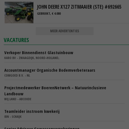
JOHN DEERE X127 ZITMAAIER (STE) #692665
GEBRUIKT, € 4.080
MEER ADVERTENTIES
VACATURES
Verkoper Binnendienst Glastuinbouw
KARO BV - ZWAAGDIJK, NOORD-HOLLAND,
Accountmanager Organische Bodemverbeteraars
COMGOED B.V. - NL
Projectmedewerker BoerenNetwerk – Natuurinclusieve
Landbouw
WIJ.LAND - ABCOUDE
Teamleider instroom kwekerij
IBN - SCHAIJK
Senior Adviseur Gewassenverzekeringen