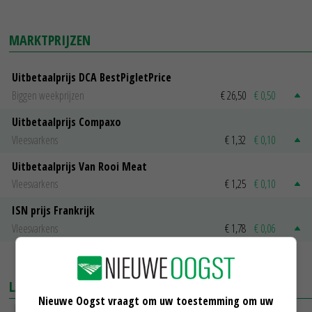
MARKTPRIJZEN
Uitbetaalprijs DCA BestPigletPrice
Biggen weekprijzen
€ 26,50
€ 0,50
Uitbetaalprijs Compaxo
Vleesvarkens
€ 1,32
€ 0,10
Uitbetaalprijs Van Rooi Meat
Vleesvarkens
€ 1,25
€ 0,10
ISN prijs Frankrijk
Vleesvarkens
€ 1,78
€ 0,06
MEER MARKTPRIJZEN
LAATSTE NIEUWS
Nieuwe Oogst vraagt om uw toestemming om uw