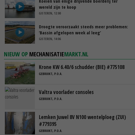
Koeien van enige drijvende boerderij ter
wereld zijn te koop
GISTEREN, 12:00
Droogte veroorzaakt steeds meer problemen:
‘Bassin afgelopen week al leeg’
GISTEREN, 14:06
NIEUW OP
MECHANISATIE
MARKT.NL
Krone KW 6.40/6 schudder (BIE) #775108
GEBRUIKT, P.O.A.
Valtra voorlader consoles
GEBRUIKT, P.O.A.
Lemken Juwel 8V N100 wentelploeg (ZUI)
#779395
GEBRUIKT, P.O.A.