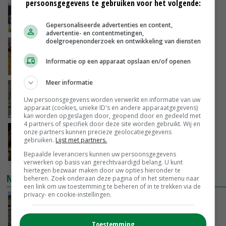
persoonsgegevens te gebruiken voor het volgende:
Gemiddelde Europese melkprijs daalt licht in
juni
GISTEREN, 17:04
Gepersonaliseerde advertenties en content,
advertentie- en contentmetingen,
doelgroepenonderzoek en ontwikkeling van diensten
Frans onderzoekcentrum bestrijkt hele
varkensvleesketen
Informatie op een apparaat opslaan en/of openen
GISTEREN, 15:29
Meer informatie
Emmeloord noteert eerste zaaiuien op
maximaal 20 euro
Uw persoonsgegevens worden verwerkt en informatie van uw
apparaat (cookies, unieke ID's en andere apparaatgegevens)
GISTEREN, 14:59
kan worden opgeslagen door, geopend door en gedeeld met
4 partners of specifiek door deze site worden gebruikt. Wij en
Spontane boerenacties in Twente en
onze partners kunnen precieze geolocatiegegevens
gebruiken.
Lijst met partners.
Apeldoorn zetten de trend
GISTEREN, 14:48
Bepaalde leveranciers kunnen uw persoonsgegevens
verwerken op basis van gerechtvaardigd belang. U kunt
hiertegen bezwaar maken door uw opties hieronder te
NIEUWSTE VIDEO'S
beheren. Zoek onderaan deze pagina of in het sitemenu naar
een link om uw toestemming te beheren of in te trekken via de
privacy- en cookie-instellingen.
Droogte veroorzaakt steeds meer problemen:
‘Bassin afgelopen week al leeg’
GISTEREN, 14:06
Toestemming