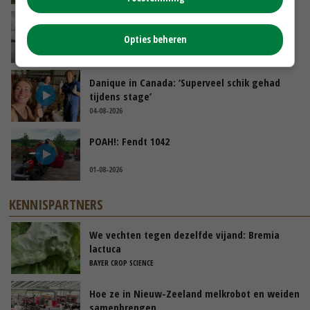
Koeien van enige drijvende boerderij ter
wereld zijn te koop
Opties beheren
GISTEREN, 12:00
Danique in Canada: ‘Superveel schik gehad
tijdens stage’
04-08-2026
POAH!: Fendt 1042
01-08-2026
KENNISPARTNERS
We vechten tegen dezelfde vijand: Bremia
lactuca
BAYER CROP SCIENCE
Hoe ze in Nieuw-Zeeland melkrobot en weiden
samenbrengen