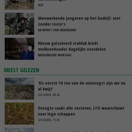
LELY
Meewerkende jongeren op het bedrijf: niet
zonder risico's
AB WERKT ZUID-NEDERLAND
Nieuw geïsoleerd staldak biedt
melkveehouder dagelijks voordelen
MIDDENDORP MONTAGE
MEEST GELEZEN
‘De eerste 10 ton van de uienoogst zijn we nu
al kwijt’
GISTEREN, 09:28
Droogte raakt alle sectoren, LTO waarschuwt
voor lege schappen
GISTEREN, 11:05