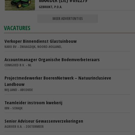
MAAIDEK (LIE) #692279
GEBRUIKT, P.O.A.
MEER ADVERTENTIES
VACATURES
Verkoper Binnendienst Glastuinbouw
KARO BV - ZWAAGDIJK, NOORD-HOLLAND,
Accountmanager Organische Bodemverbeteraars
COMGOED B.V. - NL
Projectmedewerker BoerenNetwerk – Natuurinclusieve
Landbouw
WIJ.LAND - ABCOUDE
Teamleider instroom kwekerij
IBN - SCHAIJK
Senior Adviseur Gewassenverzekeringen
AGRIVER U.A. - ZOETERMEER