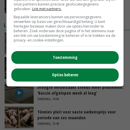
onze partners kunnen precieze geolocatiegegevens
17-08-2018
gebruiken.
Lijst met partners.
Bepaalde leveranciers kunnen uw persoonsgegevens
verwerken op basis van gerechtvaardigd belang. U kunt
LAATSTE NIEUWS
hiertegen bezwaar maken door uw opties hieronder te
beheren. Zoek onderaan deze pagina of in het sitemenu naar
een link om uw toestemming te beheren of in te trekken via de
Emmeloord noteert eerste zaaiuien op
privacy- en cookie-instellingen.
maximaal 20 euro
VANDAAG, 14:59
Toestemming
Spontane boerenacties in Twente en
Apeldoorn zetten de trend
Opties beheren
VANDAAG, 14:48
Droogte veroorzaakt steeds meer problemen:
‘Bassin afgelopen week al leeg’
VANDAAG, 14:06
Tönnies pleit voor vaste varkensprijs voor
periode van zes maanden
VANDAAG, 13:49