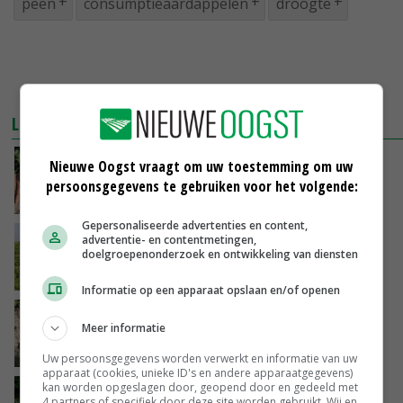
peen
consumptieaardappelen
droogte
LEES OOK
Knoflookgeur verjaagt vrijlevende aaltjes in
Nieuwe Oogst vraagt om uw toestemming om uw
peen
persoonsgegevens te gebruiken voor het volgende:
17-10-2018
Gepersonaliseerde advertenties en content,
Betere kwaliteit is constant veredelingsdoel
advertentie- en contentmetingen,
doelgroepenonderzoek en ontwikkeling van diensten
17-10-2018
Informatie op een apparaat opslaan en/of openen
Meer meeldauw in peengewas na droge
Meer informatie
zomer
17-10-2018
Uw persoonsgegevens worden verwerkt en informatie van uw
apparaat (cookies, unieke ID's en andere apparaatgegevens)
kan worden opgeslagen door, geopend door en gedeeld met
Uienolie mag wortelvlieg verjagen
4 partners of specifiek door deze site worden gebruikt. Wij en