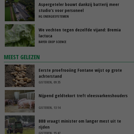
Aspergeteler bouwt dankzij batterij meer
studio’s voor personeel
HG ENERGIESYSTEMEN
We vechten tegen dezelfde vijand: Bremia
lactuca
BAYER CROP SCIENCE
MEEST GELEZEN
Eerste proefrooiing Fontane wijst op grote
achterstand
GISTEREN, 09:35
Nijpend geldtekort treft vleesvarkenshouders
GISTEREN, 13:14
BBB vraagt minister om langer mest uit te
rijden
GISTEREN, 15:47