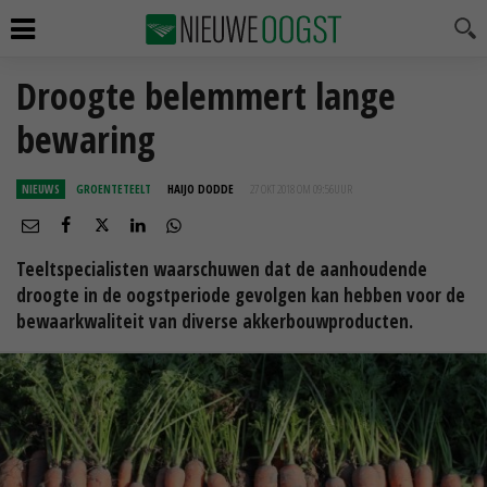
Droogte belemmert lange
bewaring
NIEUWS
GROENTETEELT
HAIJO DODDE
27 OKT 2018 OM 09:56
UUR
Teeltspecialisten waarschuwen dat de aanhoudende
droogte in de oogstperiode gevolgen kan hebben voor de
bewaarkwaliteit van diverse akkerbouwproducten.