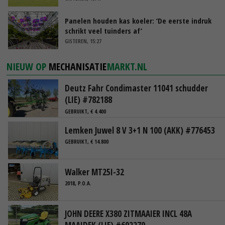
Panelen houden kas koeler: ‘De eerste indruk
schrikt veel tuinders af’
GISTEREN, 15:27
NIEUW OP
MECHANISATIE
MARKT.NL
Deutz Fahr Condimaster 11041 schudder
(LIE) #782188
GEBRUIKT, € 4.400
Lemken Juwel 8 V 3+1 N 100 (AKK) #776453
GEBRUIKT, € 14.800
Walker MT25I-32
2018, P.O.A.
JOHN DEERE X380 ZITMAAIER INCL 48A