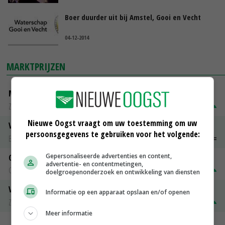
Boer duurder uit bij Amstel, Gooi en Vecht
04-12-2014
MARKTPRIJZEN
Magere melkpoeder
Zuivel NL
€ 269,00
€ 7,00
Nieuwe Oogst vraagt om uw toestemming om uw
Vleeskuikens 2001-2600 gr
persoonsgegevens te gebruiken voor het volgende:
Barneveld
€ 1,09
~
€ 1,11
Gepersonaliseerde advertenties en content,
Gerst
advertentie- en contentmetingen,
Groningen
€ 197,00
€ 2,00
doelgroepenonderzoek en ontwikkeling van diensten
Volle melkpoeder
Informatie op een apparaat opslaan en/of openen
Zuivel NL
€ 345,00
€ 20,00
Meer informatie