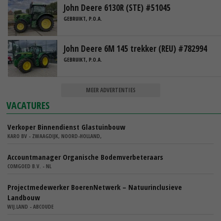
John Deere 6130R (STE) #51045
GEBRUIKT, P.O.A.
John Deere 6M 145 trekker (REU) #782994
GEBRUIKT, P.O.A.
MEER ADVERTENTIES
VACATURES
Verkoper Binnendienst Glastuinbouw
KARO BV - ZWAAGDIJK, NOORD-HOLLAND,
Accountmanager Organische Bodemverbeteraars
COMGOED B.V. - NL
Projectmedewerker BoerenNetwerk – Natuurinclusieve
Landbouw
WIJ.LAND - ABCOUDE