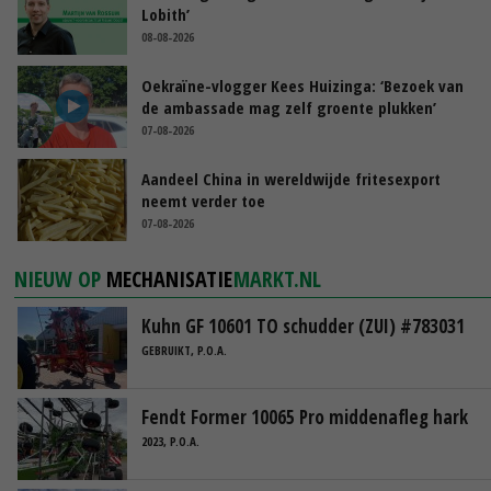
Lobith’
08-08-2026
Oekraïne-vlogger Kees Huizinga: ‘Bezoek van
de ambassade mag zelf groente plukken’
07-08-2026
Aandeel China in wereldwijde fritesexport
neemt verder toe
07-08-2026
NIEUW OP
MECHANISATIE
MARKT.NL
Kuhn GF 10601 TO schudder (ZUI) #783031
GEBRUIKT, P.O.A.
Fendt Former 10065 Pro middenafleg hark
2023, P.O.A.