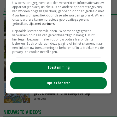
MEER MARKTPRIJZEN
Uw persoonsgegevens worden verwerkt en informatie van uw
apparaat (cookies, unieke ID's en andere apparaatgegevens)
LAATSTE NIEUWS
kan worden opgeslagen door, geopend door en gedeeld met
4 partners of specifiek door deze site worden gebruikt. Wij en
onze partners kunnen precieze geolocatiegegevens
‘Iedere keer wil je het beter doen’
gebruiken.
Lijst met partners.
Bepaalde leveranciers kunnen uw persoonsgegevens
VANDAAG, 10:03
verwerken op basis van gerechtvaardigd belang. U kunt
hiertegen bezwaar maken door uw opties hieronder te
Hoeve Schaffersberg: basis voor vindingrijke
beheren. Zoek onderaan deze pagina of in het sitemenu naar
een link om uw toestemming te beheren of in te trekken via de
verbreders
privacy- en cookie-instellingen.
VANDAAG, 06:05
‘Samenwerking A-ware en Amalthea gaat
Toestemming
zorgen voor meer balans’
08-08-2026
Opties beheren
Internationale vraag naar geitenzuivel blijft
groot: Nederland in Europese top
08-08-2026
NIEUWSTE VIDEO'S